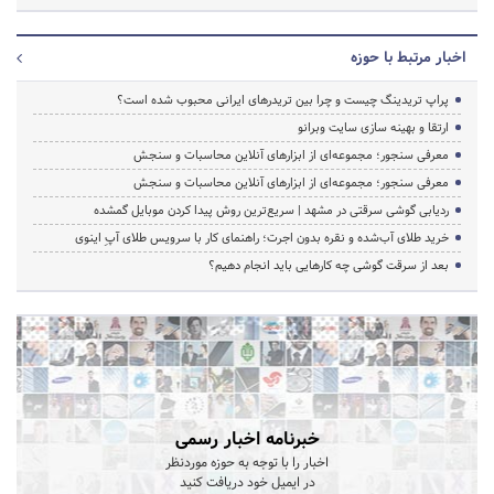
اخبار مرتبط با حوزه
پراپ تریدینگ چیست و چرا بین تریدرهای ایرانی محبوب شده است؟
ارتقا و بهینه سازی سایت وبرانو
معرفی سنجور؛ مجموعه‌ای از ابزارهای آنلاین محاسبات و سنجش
معرفی سنجور؛ مجموعه‌ای از ابزارهای آنلاین محاسبات و سنجش
ردیابی گوشی سرقتی در مشهد | سریع‌ترین روش پیدا کردن موبایل گمشده
خرید طلای آب‌شده و نقره بدون اجرت؛ راهنمای کار با سرویس طلای آپِ اینوی
بعد از سرقت گوشی چه کارهایی باید انجام دهیم؟
خبرنامه اخبار رسمی
اخبار را با توجه به حوزه موردنظر
در ایمیل خود دریافت کنید