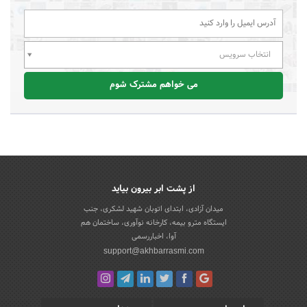
انتخاب سرویس
می خواهم مشترک شوم
از پشت ابر بیرون بیاید
میدان آزادی، ابتدای اتوبان شهید لشکری، جنب
ایستگاه مترو بیمه، کارخانه نوآوری، ساختمان هم
آوا، اخباررسمی
support@akhbarrasmi.com