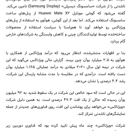
تاشدنی را از شرکت «سامسونگ دیسپلی» (Samsung Display) تامین می‌کند.
گفته می‌شود که گوشی موبایل Huawei Mate X2 از پنل‌های ساخت
سامسونگ استفاده می‌کند. اما بعد از این گوشی، هوآوی به استفاده از پنل‌های
ویژناکس رو خواهد آورد تا هم‌راستا با سیاست استفاده از محصولات
ساخته‌شده توسط تولیدکنندگان چینی و کاهش وابستگی به شرکت‌های خارجی
گام بردارد.
جستجو
بنا بر اظهارات منتشرشده، انتظار می‌رود که درآمد ویژناکس از همکاری با
هوآوی به ۲.۵ میلیارد یوآن چین برسد. گزارش مالی ویژناکس می‌گوید که این
شرکت در نیمه‌ اول سال ۲۰۲۰ میلادی به درآمد عملیاتی ۱.۱۶۵ میلیارد یوآن
دست یافته است. درآمدی که در مقایسه با مدت مشابه پارسال این شرکت،
رشد ۴.۴ درصدی را نشان می‌دهد.
این در حالی است که سود خالص این شرکت در یک سقوط شدید به ۹۲ میلیون
یوآن رسیده که حاکی از یک افت ۴۷.۳ درصدی است. به همین دلیل شرکت
«ویژناکس» می‌خواهد برای پوشاندن این افت، روی فناوری‌های جدیدتر از جمله
نمایشگرهای تاشدنی تمرکز کند.
شرکت «ویژناکس» چند ماه پیش تایید کرده بود که فناوری دوربین زیر