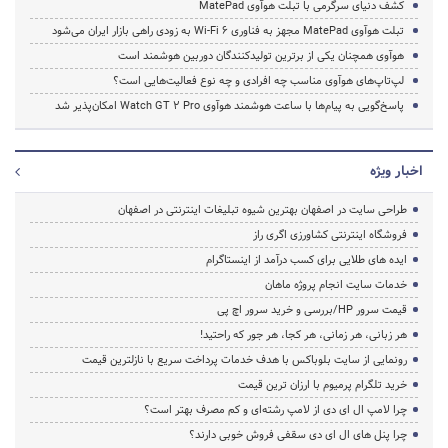
کشف دنیای سرگرمی با تبلت هوآوی MatePad
تبلت هوآوی MatePad مجهز به فناوری Wi-Fi 6 به زودی راهی بازار ایران می‌شود
هوآوی همچنان یکی از برترین تولیدکنندگان دوربین هوشمند است
لپ‌تاپ‌های هوآوی مناسب چه افرادی و چه نوع فعالیت‌هایی است؟
پاسخ‌گویی به پیام‌ها با ساعت هوشمند هوآوی Watch GT 2 Pro امکان‌پذیر شد
اخبار ویژه
طراحی سایت در اصفهان بهترین شیوه تبلیغات اینترنتی در اصفهان
فروشگاه اینترنتی کشاورزی اگری راز
ایده های طلایی برای کسب درآمد از اینستاگرام
خدمات سایت انجام پروژه ماهان
قیمت سرور HP/بررسی و خرید سرور اچ پی
هر زبانی، هر زمانی، هر کجا، هر جور که راحتید!
رونمایی از سایت بلوباکس با هدف خدمات پرداخت سریع با نازلترین قیمت
خرید تلگرام پرمیوم با ارزان ترین قیمت
چرا لامپ ال ای دی از لامپ رشته‌ای و کم مصرف بهتر است؟
چرا پنل های ال ای دی سقفی فروش خوبی دارند؟