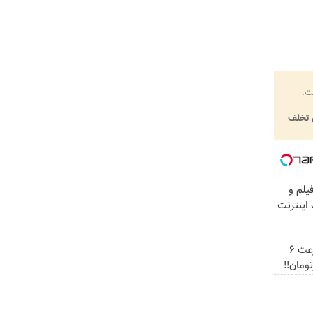
ت.
تخلف
لم و
 !! با 3000گیگ اینترنت
☄️3000گیگ اینترنت پرسرعت 6