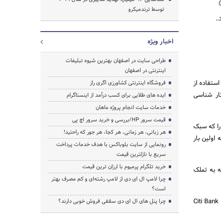
C
توسط ترندمیکرو
اخبار ویژه
طراحی سایت در اصفهان بهترین شیوه تبلیغات
اینترنتی در اصفهان
 استفاده از
فروشگاه اینترنتی کشاورزی اگری راز
Cloud S)، یادگیری ماشینی (ML)، هوش مصنوعی (AI) و رفتار شناسی
ایده های طلایی برای کسب درآمد از اینستاگرام
خدمات سایت انجام پروژه ماهان
قیمت سرور HP/بررسی و خرید سرور اچ پی
پس از خرید شرکت امنیتی Prevx در سال 2011، محصولی منحصر به فرد با نام تجاری Secure Anywhere را که سبک
هر زبانی، هر زمانی، هر کجا، هر جور که راحتید!
کت Prevx همان شرکتی است که اولین بار
رونمایی از سایت بلوباکس با هدف خدمات پرداخت
سریع با نازلترین قیمت
خرید تلگرام پرمیوم با ارزان ترین قیمت
ند که به تملک
چرا لامپ ال ای دی از لامپ رشته‌ای و کم مصرف بهتر
است؟
ه توصیه کنندگان آنتی ویروس‌های وبروت (Webroot) می‌توان به موسسات مالی و بانکی بین المللی مانند Citi Bank ،
چرا پنل های ال ای دی سقفی فروش خوبی دارند؟