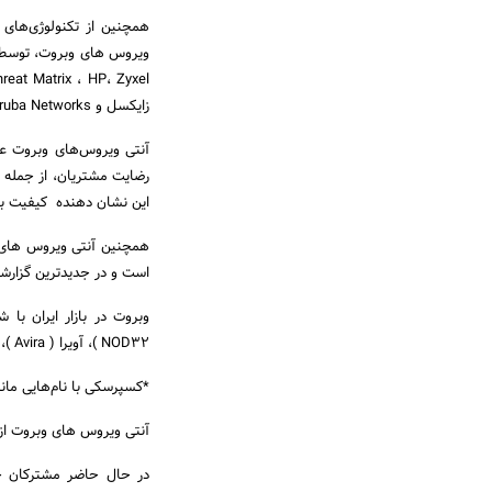
reat Matrix ، HP، Zyxel
زایکسل و Aruba Networks استفاده می شود.
رضایت مشتریان، از جمله آ
این نشان دهنده کیفیت با
است و در جدیدترین گزارشات سهم بازار وب سایت SWAT
NOD32 )، آویرا ( Avira )، نورتون و ترندمیکرو ( پی سی سیلین ) رقابت دارد.
*کسپرسکی با نام‌هایی ما
آنتی ویروس های وبروت از سال 1387 ش
در حال حاضر مشترکان چن