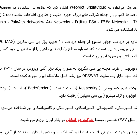
همچنین از تکنولوژی‌های وبروت می‌توان به Webroot BrightCloud اشاره کرد که علاوه بر استف
ویروس های وبروت
ks ، PaloAlto Networks، A10 Networks ، Fujitsu, RSA ، F445 Networks ، Th
نتی ویروسی‌هایی هستند که همواره سطح رضایتمندی بالایی را از مشتریان خود کسب ک
لای آنتی ویروس‌های وبروت است.
همچنین آنتی ویروس ه
OP نیز رشد قابل ملاحظه ای را تجربه کرده است.
نند کسپرسکی، کاسپرسکی، کسپراسکای، کسپراسکی و کاسپراسکای نیز شناخته می‌شود.
مسی توسط
شرکت دورانتاش
در بازار ایران توزیع می شوند.
دین شرکت اینترنتی از جمله شاتل، آسیاتک و وینکس امکان استفاده از آنتی و