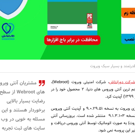
درتمند و بسیار سبک وبروت
رکت دورانتاش
، شرکت امنیتی وبروت (Webroot)،
مشتریان آنتی ویر
سازنده سبکترین و کم حجم ترین آنتی ویروس های دنیا، 2 محصول خود را در
های Webroot از سطح
رضایت بسیار بالایی
آپدیت آنتی ویروس ویندوزی وبروت به نسخه 9.0.29.51 و آپدیت آنتی ویروس
برخوردار هستند و این
اپل مکینتاشی وبروت به نسخه 9.1.3.103 منتشر شده است. بروزرسانی آنتی
مسئله به خوبی در وب
ت) به صورت اتوماتیک توسط آنتی ویروس دریافت و
سایت های ثبت تجربه
ر این پروسه نمی شود.