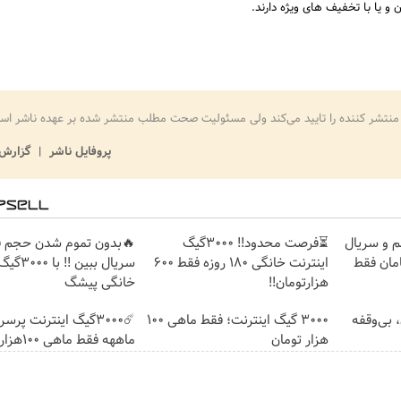
منتشر کننده را تایید می‌کند ولی مسئولیت صحت مطلب منتشر شده بر عهده ناشر اس
پروفایل ناشر
گزارش 
م و سریال
⏳فرصت محدود!! 3000گیگ
🔥بدون تموم شدن حجم فی
امان فقط
اینترنت خانگی 180 روزه فقط 600
سریال ببین
هزارتومان!!
خانگی پیشگ
ومان، بی‌وقفه
3000 گیگ اینترنت؛ فقط ماهی 100
هزار تومان
ماههه فقط ماهی 100هزارتومان!!