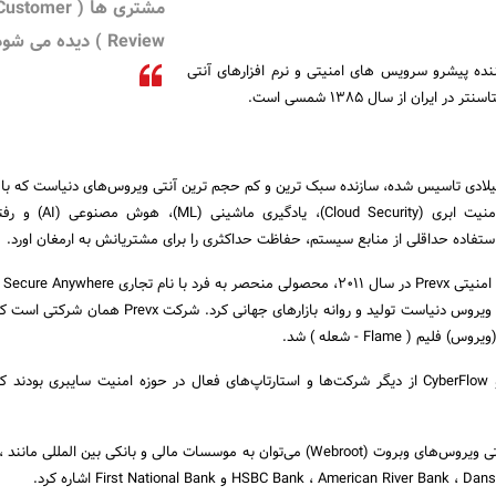
مشتری ها ( ustomer
Review ) دیده می شود.
نده پیشرو سرویس های امنیتی و نرم افزارهای آنتی
ایران از سال 1385 شمسی است.
وت که در سال 1997 میلادی تاسیس شده، سازنده سبک ترین و کم حجم ترین آنتی ویروس‌‌های دنیاست که با
جدیدترین تکنولوژی‌های امنیت ابری (ecurity
 استفاده حداقلی از منابع سیستم، حفاظت حداکثری را برای مشتریانش به ارمغان اورد.
وبروت 
ترین و کم حجم ترین آنتی ویروس دنیاست تولید و روانه بازارهای جهانی کرد. شر
 ( Flame - شعله ) شد.
شرکت‌های BrightCloud و CyberFlow از دیگر شرکت‌ها و استارتاپ‌های فعال در حوزه امنیت سایبری بود
از جمل
HSBC Bank ، American River و First National Bank اشاره کرد.