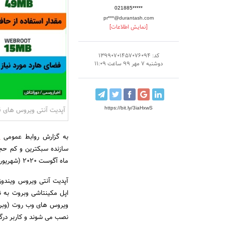
021885*****
pr***@durantash.com
[نمایش اطلاعات]
کد: 13990701457076094
دوشنبه 7 مهر 99 ساعت 11:09
https://bit.ly/3iaHxwS
آپدیت آنتی ویروس های ق
به گزارش روابط عمومی
ش
ماه آگوست 2020 (شهریور 1399) آپدیت کرد.
ویروس های وب روت (وبرو
نصب می شوند و کاربر درگی