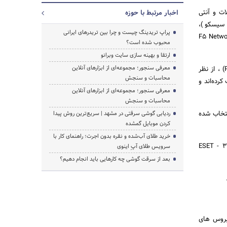
اده در محصولات و آنتی
اخبار مرتبط با حوزه
، توسط صدها کمپانی از جمله شرکت‌های بزرگ حوزه امنیت و فناوری اطلاعات مانند Cisco ( سیسکو )،
پراپ تریدینگ چیست و چرا بین تریدرهای ایرانی
F5 Networ
محبوب شده است؟
ارتقا و بهینه سازی سایت وبرانو
معرفی سنجور؛ مجموعه‌ای از ابزارهای آنلاین
آنتی ویروس‌های وبروت علاوه بر دریافت جوایز متنوع از جمله دریافت 21 جایزه برتر پی سی مگزین (PC MAG) ، از نظر
محاسبات و سنجش
رده‌اند و
معرفی سنجور؛ مجموعه‌ای از ابزارهای آنلاین
محاسبات و سنجش
ای وبروت از طرف مجله پی سی مگزین به عنوان برند برتر آنتی ویروس در سال 2020 انتخاب شده
ردیابی گوشی سرقتی در مشهد | سریع‌ترین روش پیدا
کردن موبایل گمشده
خرید طلای آب‌شده و نقره بدون اجرت؛ راهنمای کار با
وبروت در بازار ایران با شرکت های کسپرسکی ( Kaspersky )، بیت دیفندر ( Bitdefender )، ایست ( نود32 - ESET
سرویس طلای آپِ اینوی
بعد از سرقت گوشی چه کارهایی باید انجام دهیم؟
یروس های