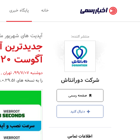
اخبار
خانه
پایگاه خبری
رسمی
-
آپدیت های شهریور ماه
منتشر کننده:
اخبار
جدیدترین آ
تایید
آگوست 2020 )
شده
شرکت‌ها،
دوشنبه 99/7/07
،
تهران
,
شرکت دورانتاش
را به نسخه های 9.0.29.51 و 9.1.3.103 آپدیت کرد.
سازمان‌ها
و
صفحه رسمی
روابط
دنبال کنید
عمومی‌ها
اطلاعات تماس