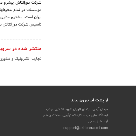
شرکت دورانتاش پیشرو در ا
موسسات در تمام محیطهای 
ایران است. مشتری مداری ،
تاسیس شرکت دورانتاش در سال 1385، سرلوحه فعالیتهای شرکت قرار داده شد
منتشر شده در سروی
تجارت الکترونیک و فناوری
از پشت ابر بیرون بیاید
میدان آزادی، ابتدای اتوبان شهید لشکری، جنب
ایستگاه مترو بیمه، کارخانه نوآوری، ساختمان هم
آوا، اخباررسمی
support@akhbarrasmi.com