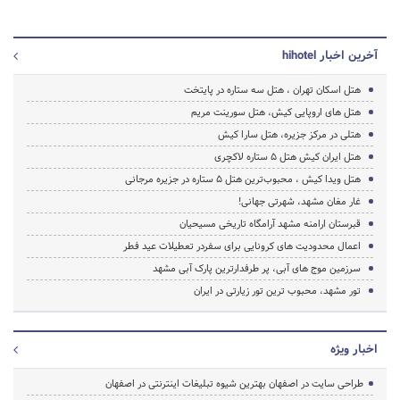
آخرین اخبار hihotel
هتل اسکان تهران ، هتل سه ستاره در پایتخت
هتل های اروپایی کیش، هتل سورینت مریم
هتلی در مرکز جزیره، ﻫﺘﻞ ﺳﺎﺭﺍ ﮐﯿﺶ
هتل ایران کیش هتل 5 ستاره لاکچری
هتل ویدا کیش ، محبوب‌ترین هتل 5 ستاره در جزیره مرجانی
غار مغان مشهد، شهرتی جهانی!
قبرستان ارامنه مشهد آرامگاه تاریخی مسیحیان
اعمال محدودیت های کرونایی برای سفردر تعطیلات عید فطر
سرزمین موج های آبی، پر طرفدارترین پارک آبی مشهد
تور مشهد، محبوب ترین تور زیارتی در ایران
اخبار ویژه
طراحی سایت در اصفهان بهترین شیوه تبلیغات اینترنتی در اصفهان