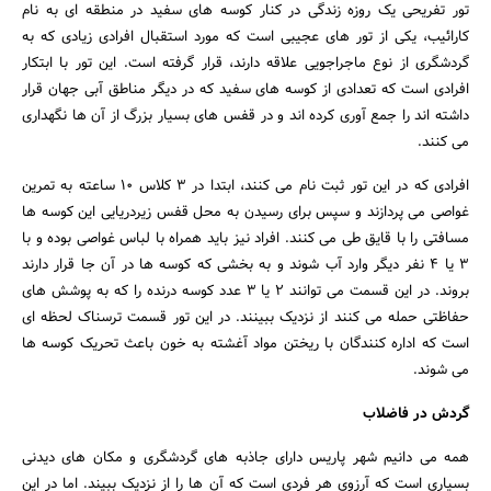
تور تفریحی یک روزه زندگی در کنار کوسه های سفید در منطقه ای به نام
کارائیب، یکی از تور های عجیبی است که مورد استقبال افرادی زیادی که به
گردشگری از نوع ماجراجویی علاقه دارند، قرار گرفته است. این تور با ابتکار
افرادی است که تعدادی از کوسه های سفید که در دیگر مناطق آبی جهان قرار
داشته اند را جمع آوری کرده اند و در قفس های بسیار بزرگ از آن ها نگهداری
می کنند.
افرادی که در این تور ثبت نام می کنند، ابتدا در 3 کلاس 10 ساعته به تمرین
غواصی می پردازند و سپس برای رسیدن به محل قفس زیردریایی این کوسه ها
مسافتی را با قایق طی می کنند. افراد نیز باید همراه با لباس غواصی بوده و با
3 یا 4 نفر دیگر وارد آب شوند و به بخشی که کوسه ها در آن جا قرار دارند
بروند. در این قسمت می توانند 2 یا 3 عدد کوسه درنده را که به پوشش های
حفاظتی حمله می کنند از نزدیک ببینند. در این تور قسمت ترسناک لحظه ای
جستجو
است که اداره کنندگان با ریختن مواد آغشته به خون باعث تحریک کوسه ها
می شوند.
گردش در فاضلاب
همه می دانیم شهر پاریس دارای جاذبه های گردشگری و مکان های دیدنی
بسیاری است که آرزوی هر فردی است که آن ها را از نزدیک ببیند. اما در این