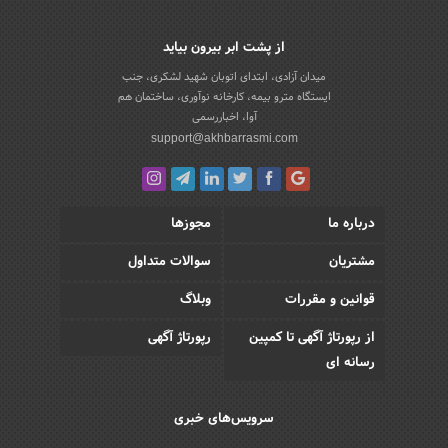
از پشت ابر بیرون بیاید
میدان آزادی، ابتدای اتوبان شهید لشکری، جنب
ایستگاه مترو بیمه، کارخانه نوآوری، ساختمان هم
آوا، اخباررسمی
support@akhbarrasmi.com
درباره ما
مجوزها
مشتریان
سوالات متداول
قوانین و مقررات
وبلاگ
از رپورتاژ آگهی تا کمپین
رپورتاژ آگهی
رسانه ای
سرویس‌های خبری