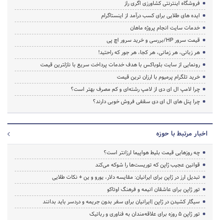
فروشگاه اینترنتی کشاورزی اگری راز
ایده های طلایی برای کسب درآمد از اینستاگرام
خدمات سایت انجام پروژه ماهان
قیمت سرور HP/بررسی و خرید سرور اچ پی
هر زبانی، هر زمانی، هر کجا، هر جور که راحتید!
رونمایی از سایت بلوباکس با هدف خدمات پرداخت سریع با نازلترین قیمت
خرید تلگرام پرمیوم با ارزان ترین قیمت
چرا لامپ ال ای دی از لامپ رشته‌ای و کم مصرف بهتر است؟
چرا پنل های ال ای دی سقفی فروش خوبی دارند؟
اخبار مرتبط با حوزه
چه روزهایی قیمت بلیط هواپیما ارزانتر است؟
قوانین عجیب ژاپن که توریست‌ها را شوکه می‌کند
تبدیل ارز در ژاپن برای ایرانیان: مقایسه دلار، یورو و ین + نکات طلایی
تور ژاپن برای عاشقان انیمه و فرهنگ اوتاکو
سیگار کشیدن در ژاپن |ایرانیان برای سفر بدون جریمه و دردسر باید بدانند
تور ژاپن ۵ روزه برای علاقه‌مندان به فناوری و رباتیک