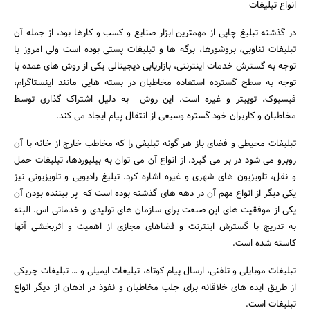
انواع تبلیغات
در گذشته تبلیغ چاپی از مهمترین ابزار صنایع و کسب و کارها بود، از جمله آن
تبلیغات تناوبی، بروشورها، برگه ها و تبلیغات پستی بوده است ولی امروز با
توجه به گسترش خدمات اینترنتی، بازاریابی دیجیتالی یکی از روش های عمده با
توجه به سطح گسترده استفاده مخاطبان در بسته هایی مانند اینستاگرام،
فیسبوک، توییتر و غیره است. این روش به دلیل اشتراک گذاری توسط
مخاطبان و کاربران خود گستره وسیعی از انتقال پیام ایجاد می کند.
تبلیغات محیطی و فضای باز هر گونه تبلیغی را که مخاطب خارج از خانه با آن
روبرو می شود در بر می گیرد. از انواع آن می توان به بیلبوردها، تبلیغات حمل
و نقل، تلویزیون های شهری و غیره اشاره کرد. تبلیغ رادیویی و تلویزیونی نیز
یکی دیگر از انواع مهم آن در دهه های گذشته بوده است که پر بیننده بودن آن
یکی از موفقیت های این صنعت برای سازمان های تولیدی و خدماتی اس. البته
به تدریج با گسترش اینترنت و فضاهای مجازی از اهمیت و اثربخشی آنها
کاسته شده است.
جستجو
تبلیغات موبایلی و تلفنی، ارسال پیام کوتاه، تبلیغات ایمیلی و … تبلیغات چریکی
از طریق ایده های خلاقانه برای جلب مخاطبان و نفوذ در اذهان از دیگر انواع
تبلیغات است.