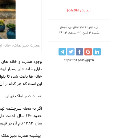
[نمایش اطلاعات]
کد: 139908014713014937
شنبه 3 آبان 99 ساعت 14:13
عمارت دبیرالملک، خانه ای
https://bit.ly/35ygqY6
وجود عمارت و خانه های 
دارای خانه های بسیار ارز
خانه ها باعث شده تا بتوا
این است که هر کدام از آن
عمارت دبیرالملک تهران
اگر به محله سرچشمه تهران
حدود 140 سال قد
سال 1383 نام آن در فهرست آثار ملی به ثبت رسیده است.
پیشینه عمارت دبیرالملک