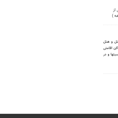
از
 هتل و هتل
کن اقامتی
تها و در