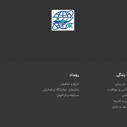
زندگی
رویداد
و زیبایی
حراج و تخفیف
اسی و موفقیت
جشنواره، نمایشگاه و همایش
باس
مسابقه و فراخوان
 و تفریح
یون و منزل