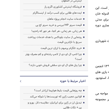
اینترنتی در اصفهان
فروشگاه اینترنتی کشاورزی اگری راز
 است. این
ایده های طلایی برای کسب درآمد از اینستاگرام
لدوله خان
خدمات سایت انجام پروژه ماهان
رای مدتی
اری دوره
قیمت سرور HP/بررسی و خرید سرور اچ پی
هر زبانی، هر زمانی، هر کجا، هر جور که راحتید!
رونمایی از سایت بلوباکس با هدف خدمات پرداخت
ت شهرداری
سریع با نازلترین قیمت
خرید تلگرام پرمیوم با ارزان ترین قیمت
چرا لامپ ال ای دی از لامپ رشته‌ای و کم مصرف بهتر
است؟
چرا پنل های ال ای دی سقفی فروش خوبی دارند؟
عمارت دبیرالملک در ابتدا تحت عنوان خانه اسباب بازی و سلامت مخصوص کودکان بوده است. سپس از سال 1395 انجمن
ه بازی های
 استودیو،
اخبار مرتبط با حوزه
چه روزهایی قیمت بلیط هواپیما ارزانتر است؟
 مواجه می
قوانین عجیب ژاپن که توریست‌ها را شوکه می‌کند
یر مجموعه
تبدیل ارز در ژاپن برای ایرانیان: مقایسه دلار، یورو و
ین + نکات طلایی