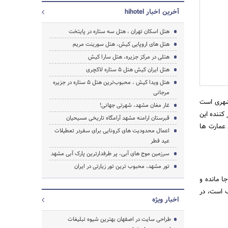
آخرین اخبار hihotel
هتل اسکان تهران ، هتل سه ستاره در پایتخت
هتل های اروپایی کیش، هتل سورینت مریم
هتلی در مرکز جزیره، ﻫﺘﻞ ﺳﺎﺭﺍ ﮐﯿﺶ
هتل ایران کیش هتل 5 ستاره لاکچری
هتل ویدا کیش ، محبوب‌ترین هتل 5 ستاره در جزیره
مرجانی
 شهری است
جستجو
غار مغان مشهد، شهرتی جهانی!
کننده این
قبرستان ارامنه مشهد آرامگاه تاریخی مسیحیان
 عمارت ها
اعمال محدودیت های کرونایی برای سفردر تعطیلات
عید فطر
سرزمین موج های آبی، پر طرفدارترین پارک آبی مشهد
تور مشهد، محبوب ترین تور زیارتی در ایران
ا مانده و
لک است، در
اخبار ویژه
طراحی سایت در اصفهان بهترین شیوه تبلیغات