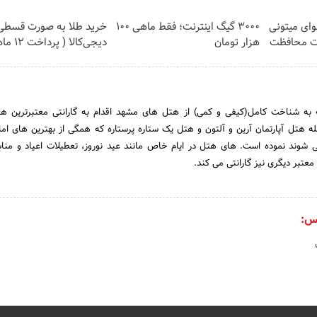
وای میتونی
3000 گیگ اینترنت؛ فقط ماهی 100
خرید طلا به صورت قسطی 
ات محافظت
هزار تومان
دیجی‌کالا ( پرداخت 12 ماهه )
HiHote" با توجه به شناخت کامل(کیفی و کمی) از هتل های مشهد اقدام به گارانتی معتبرترین
ه هتل آپارتمان آرین و آلتون و هتل یک ستاره پرستاره که همگی از بهترین های اما
د نموده است. های هتل در ایام خاص مانند عید نوروز، تعطیلات اعیاد و مناسب
عتبر دیگری نیز گارانتی می کند.
س: