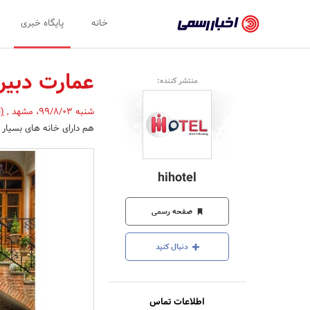
اخبار
خانه
پایگاه خبری
رسمی
-
عمارت دبیرا
منتشر کننده:
اخبار
شنبه 99/8/03
،
مشهد
,
(ا
تایید
هم دارای خانه های بسیار 
شده
شرکت‌ها،
hihotel
سازمان‌ها
و
صفحه رسمی
روابط
دنبال کنید
عمومی‌ها
اطلاعات تماس