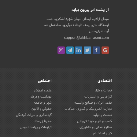
از پشت ابر بیرون بیاید
میدان آزادی، ابتدای اتوبان شهید لشکری، جنب
ایستگاه مترو بیمه، کارخانه نوآوری، ساختمان هم
آوا، اخباررسمی
support@akhbarrasmi.com
اقتصادی
اجتماعی
تجارت و بازار
علم و آموزش
کارآفرینی و استارتاپ
بهداشت و درمان
نفت، انرژی و صنایع وابسته
شهر و جامعه
تجارت الکترونیک و فناوری اطلاعات
حقوقی و قانون
صنعت و تولید
گردشگری و میراث فرهنگی
کسب و کار و خرده فروشی
محیط زیست
صنایع غذایی و کشاورزی
تبلیغات و روابط عمومی
کار و استخدام