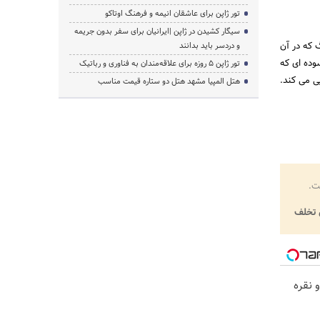
تور ژاپن برای عاشقان انیمه و فرهنگ اوتاکو
سیگار کشیدن در ژاپن |ایرانیان برای سفر بدون جریمه
 که در آن
و دردسر باید بدانند
وده ای که
تور ژاپن ۵ روزه برای علاقه‌مندان به فناوری و رباتیک
ی می کند.
هتل المپیا مشهد هتل دو ستاره قیمت مناسب
ت.
تخلف
 نقره