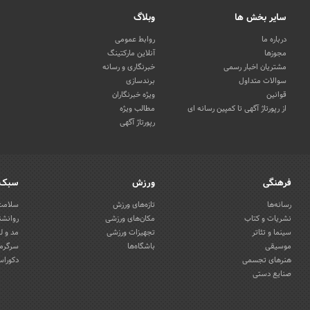
سایر بخش ها
وبلاگ
درباره ما
روابط عمومی
مجوزها
آنلاین مارکتینگ
مشتریان اخبار رسمی
خبرنگاری و رسانه
سوالات متداول
برندسازی
قوانین
ویژه خبرنگاران
از رپورتاژ آگهی تا کمپین رسانه ای
مطالب ویژه
رپورتاژ آگهی
فرهنگی
ورزش
سبک 
رسانه‌ها
تازه‌های ورزش
سلامت 
نشریات و کتاب
مکان‌های ورزشی
روانشن
سینما و تئاتر
تجهیزات ورزشی
مد و ل
موسیقی
باشگاه‌ها
سرگرمی
هنرهای تجسمی
دکوراس
صنایع دستی