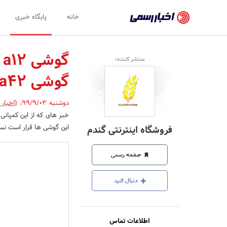
اخبار
خانه
پایگاه خبری
رسمی
-
منتشر کننده:
اخبار
گوشی a42 خواهند داشت
تایید
شده
دوشنبه 99/9/03
،
(اخبار
شرکت‌ها،
این گوشی ها قرار است نسل پیشرفته 
فروشگاه اینترنتی گندم
سازمان‌ها
و
صفحه رسمی
روابط
دنبال کنید
عمومی‌ها
اطلاعات تماس