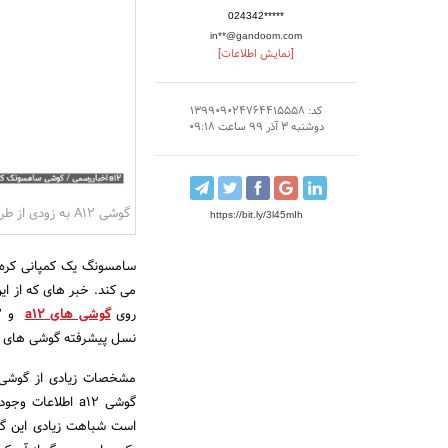
024342*****
in**@gandoom.com
[نمایش اطلاعات]
کد: 139909024764415558
دوشنبه 3 آذر 99 ساعت 09:18
گوشی A12 به زودی از طرف سامسونگ معرفی خواهد شد و جای گوشی گلکسی a11 را خواهد گرفت
https://bit.ly/3l45mIh
سامسونگ یک کمپانی کره ا
می کند. خبر های که از ای
روی
گوشی های a12
نسل پیشرفته گوشی های a11 و m11 خواهند بود.
گوشی a12 اطلاع