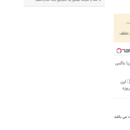
ت.
تخلف
ن! باکس
برای اولین بار در ایران🇮🇷 این
ر کرم ترمیم کننده 23 روزه
ت می باشد