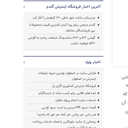
آخرین اخبار فروشگاه اینترنتی گندم
عربستان ساخت شهر خطی ۱۷۰ کیلومتر را آغاز کرد.
گندم مرجعی برای پیدا کردن کمترین قیمت محصولات
بین فروشندگان مختلف
گوشی a12 و m12 سامسونگ شباهت زیادی به گوشی
جستجو
a42 خواهند داشت
اخبار ویژه
طراحی سایت در اصفهان بهترین شیوه تبلیغات
شی
اینترنتی در اصفهان
م sm-
فروشگاه اینترنتی کشاورزی اگری راز
د که
ایده های طلایی برای کسب درآمد از اینستاگرام
خدمات سایت انجام پروژه ماهان
 آن
قیمت سرور HP/بررسی و خرید سرور اچ پی
ن
هر زبانی، هر زمانی، هر کجا، هر جور که راحتید!
رونمایی از سایت بلوباکس با هدف خدمات پرداخت
سریع با نازلترین قیمت