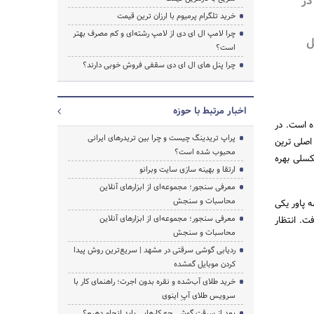
در
خرید تلگرام پرمیوم با ارزان ترین قیمت
چرا لامپ ال ای دی از لامپ رشته‌ای و کم مصرف بهتر
ل
است؟
چرا پنل های ال ای دی سقفی فروش خوبی دارند؟
اخبار مرتبط با حوزه
اشاره شده است. در
پراپ تریدینگ چیست و چرا بین تریدرهای ایرانی
اصلی ترین
محبوب شده است؟
اهد بود. دوربین سلفی خم در ناچ قطره ای و از حسگر ۱۳ مگاپیکسلی بهره
ارتقا و بهینه سازی سایت وبرانو
معرفی سنجور؛ مجموعه‌ای از ابزارهای آنلاین
محاسبات و سنجش
 پاور یکی
معرفی سنجور؛ مجموعه‌ای از ابزارهای آنلاین
ی گرفت. انتظار
محاسبات و سنجش
ردیابی گوشی سرقتی در مشهد | سریع‌ترین روش پیدا
کردن موبایل گمشده
خرید طلای آب‌شده و نقره بدون اجرت؛ راهنمای کار با
سرویس طلای آپِ اینوی
بعد از سرقت گوشی چه کارهایی باید انجام دهیم؟