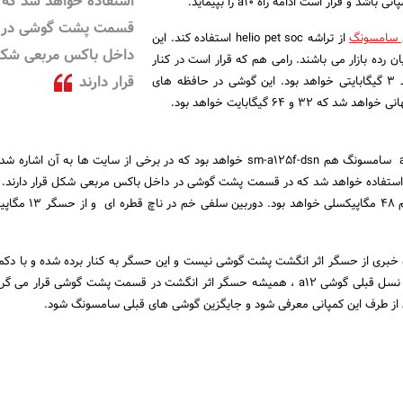
استفاده خواهد شد که 
شد و قرار است ادامه راه a10 را بپیماید.
قسمت پشت گوشی در
 سامسونگ
از تراشه helio pet soc استفاده کند. این
داخل باکس مربعی شک
ن رده بازار می باشند. رامی هم که قرار است در کنار
قرار دارند
این تراشه ایفای نقش کند ۳ گیگابایتی خواهد بود. این گوشی در حافظه های
 ۳۲ و ۶۴ گیگابایت خواهد بود.
شماره مدل این گوشی a12 سامسونگ هم sm-a125f-dsn خواهد بود که در برخی از سایت ها به آن 
 استفاده خواهد شد که در قسمت پشت گوشی در داخل باکس مربعی شکل قرار دارند. 
دوربین در این مجموعه هم ۴۸ مگاپیکسلی خو
ری از حسگر اثر انگشت پشت گوشی نیست و این حسگر به کنار برده شده و با دکمه
شده است. در گوشی های نسل قبلی گوشی a12 ، همیشه حسگر اثر انگشت در قسمت پشت گوشی قرار م
 از طرف این کمپانی معرفی شود و جایگزین گوشی های قبلی سامسونگ شود.