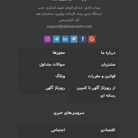
میدان آزادی، ابتدای اتوبان شهید لشکری، جنب
ایستگاه مترو بیمه، کارخانه نوآوری، ساختمان هم
آوا، اخباررسمی
support@akhbarrasmi.com
درباره ما
مجوزها
مشتریان
سوالات متداول
قوانین و مقررات
وبلاگ
از رپورتاژ آگهی تا کمپین
رپورتاژ آگهی
رسانه ای
سرویس‌های خبری
اقتصادی
اجتماعی