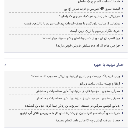
خدمات سایت انجام پروژه ماهان
قیمت سرور HP/بررسی و خرید سرور اچ پی
هر زبانی، هر زمانی، هر کجا، هر جور که راحتید!
رونمایی از سایت بلوباکس با هدف خدمات پرداخت سریع با نازلترین قیمت
خرید تلگرام پرمیوم با ارزان ترین قیمت
چرا لامپ ال ای دی از لامپ رشته‌ای و کم مصرف بهتر است؟
چرا پنل های ال ای دی سقفی فروش خوبی دارند؟
اخبار مرتبط با حوزه
پراپ تریدینگ چیست و چرا بین تریدرهای ایرانی محبوب شده است؟
ارتقا و بهینه سازی سایت وبرانو
معرفی سنجور؛ مجموعه‌ای از ابزارهای آنلاین محاسبات و سنجش
معرفی سنجور؛ مجموعه‌ای از ابزارهای آنلاین محاسبات و سنجش
ردیابی گوشی سرقتی در مشهد | سریع‌ترین روش پیدا کردن موبایل گمشده
خرید طلای آب‌شده و نقره بدون اجرت؛ راهنمای کار با سرویس طلای آپِ اینوی
بعد از سرقت گوشی چه کارهایی باید انجام دهیم؟