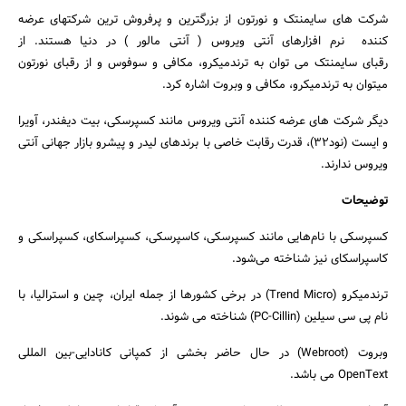
شرکت های سایمنتک و نورتون از بزرگترین و پرفروش ترین شرکتهای عرضه
کننده نرم افزارهای آنتی ویروس ( آنتی مالور ) در دنیا هستند. از
رقبای سایمنتک می توان به ترندمیکرو، مکافی و سوفوس و از رقبای نورتون
میتوان به ترندمیکرو، مکافی و وبروت اشاره کرد.
دیگر شرکت های عرضه کننده آنتی ویروس مانند کسپرسکی، بیت دیفندر، آویرا
و ایست (نود32)، قدرت رقابت خاصی با برندهای لیدر و پیشرو بازار جهانی آنتی
ویروس ندارند.
جستجو
توضیحات
کسپرسکی با نام‌هایی مانند کسپرسکی، کاسپرسکی، کسپراسکای، کسپراسکی و
کاسپراسکای نیز شناخته می‌شود.
ترندمیکرو (Trend Micro) در برخی کشورها از جمله ایران، چین و استرالیا، با
نام پی سی سیلین (PC-Cillin) شناخته می شوند.
وبروت (Webroot) در حال حاضر بخشی از کمپانی کانادایی-بین المللی
OpenText می باشد.