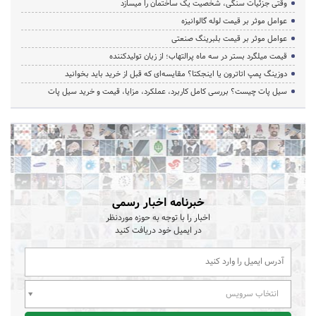
وقتی جزئیات سنگی، شخصیت یک ساختمان را میسازد
عوامل موثر بر قیمت لوله گالوانیزه
عوامل موثر بر قیمت بلبرینگ صنعتی
قیمت میلگرد بستر در سه ماه پرالتهاب؛ از زبان تولیدکننده
دوزینگ پمپ اتاترون یا اینجکتا؟ مقایسه‌ای که قبل از خرید باید بخوانید
سیل پات چیست؟ بررسی کامل کاربرد، عملکرد، مزایا، قیمت و خرید سیل پات
خبرنامه اخبار رسمی
اخبار را با توجه به حوزه موردنظر
در ایمیل خود دریافت کنید
انتخاب سرویس