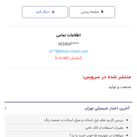
صفحه رسمی
دنبال کنید
اطلاعات تماس
021910*****
in**@tehran-chem.com
[نمایش اطلاعات]
منتشر شده در سرویس:
صنعت و تولید
آخرین اخبار شیمیایی تهران
بررسی کاربرد های تیل استات و متیل استات در صنعت رنگ
مضرات استفاده از لاک ناخن
سولفات در شوینده ها خوب است یا بد؟