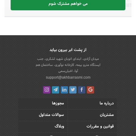
می خواهم مشترک شوم
از پشت ابر بیرون بیاید
میدان آزادی، ابتدای اتوبان شهید لشکری، جنب
ایستگاه مترو بیمه، کارخانه نوآوری، ساختمان هم
آوا، اخباررسمی
support@akhbarrasmi.com
درباره ما
مجوزها
مشتریان
سوالات متداول
قوانین و مقررات
وبلاگ