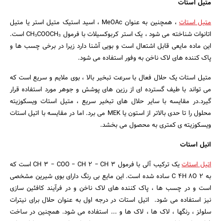
متیل استات
متیل استات
، همچنین به عنوان MeOAc ، اسید استیک متیل استر یا متیل
اتانوات شناخته می شود ، یک استر کربوکسیلات با فرمول CH₃COOCH₃ است.
این ماده مایعی قابل اشتعال است و بویی آشنا دارد زیرا در برخی چسب ها و
پاک کننده های لاک ناخن به وفور استفاده می شود.
متیل استات یک حلال فعال با سرعت تبخیر بالا ، بوی ملایم و سریع است که
می تواند با طیف گسترده ای از رزین های پوشش و جوهر مورد استفاده قرار
گیرد.در مقایسه با سایر حلال های تبخیر سریع ، متیل استات ویسکوزیته
محلول را تا حدی بالاتر از استون یا MEK می برد. اما در مقایسه با اتیل استات
ویسکوزیته ی کمتری به محصول می بخشد.
اتیل استات
اتیل استات
یک ترکیب آلی با فرمول CH 3 − COO − CH 2 − CH 3 است که
به C 4H 8O 2 ساده شده است. این مایع بی رنگ دارای بوی شیرین مشخصی
است و در چسب ها ، پاک کننده های لاک ناخن و در فرآیند کافئین سازی
نیز استفاده می شود. اتیل استات در درجه اول به عنوان حلال برای نیترات
سلولز ، رنگها ، لاک ها ، لاک ها و ... استفاده می شود. همچنین در ساخت