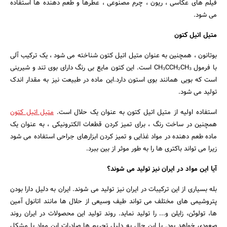
فیلم های عکاسی ، ریون ، چرم مصنوعی ، عطرها و طعم دهنده ها استفاده
می شود.
متیل اتیل کتون
بوتانون ، همچنین به عنوان متیل اتیل کتون شناخته می شود ، یک ترکیب آلی
با فرمول CH₃CCH₂CH₃ است. این کتون مایع بی رنگ دارای بوی تند و شیرینی
است که بویی همانند بوی استون دارد.این ماده در طبیعت نیز به مقدار اندک
تولید می شود.
استفاده اولیه از متیل اتیل کتون به عنوان یک حلال است.
متیل اتیل کتون
همچنین در ساخت رنگ ، برای تمیز کردن قطعات الکترونیکی ، به عنوان یک
ماده طعم دهنده در مواد غذایی و تمیز کردن ابزارهای جراحی استفاده می شود
زیرا می تواند باکتری ها را به طور موثر از بین ببرد.
آیا این مواد در ایران نیز تولید می شوند؟
بله بسیاری از این ترکیبات در ایران نیز تولید می شوند. ایران به دلیل دارا بودن
پتروشیمی های مختلف می تواند طیف وسیعی از حلال ها مانند اتانول آمین
ها، تولوئن، زایلن و... را تولید نماید. روند تولید این محصولات در ایران روند
صعودی خواهد بود. با این حال به دلیل تحریم ها صادرات این مواد با مشکل