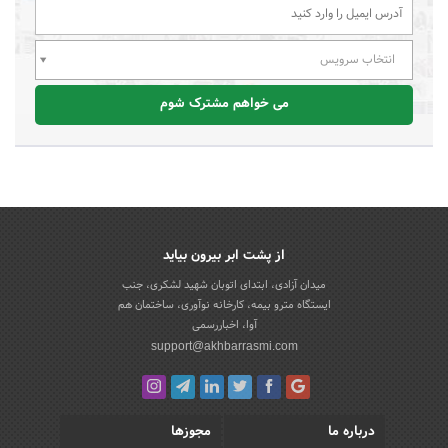
انتخاب سرویس
می خواهم مشترک شوم
از پشت ابر بیرون بیاید
میدان آزادی، ابتدای اتوبان شهید لشکری، جنب
ایستگاه مترو بیمه، کارخانه نوآوری، ساختمان هم
آوا، اخباررسمی
support@akhbarrasmi.com
درباره ما
مجوزها