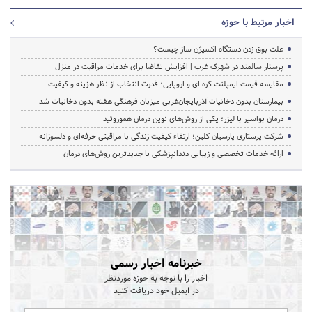
اخبار مرتبط با حوزه
علت بوق زدن دستگاه اکسیژن ساز چیست؟
پرستار سالمند در شهرک غرب | افزایش تقاضا برای خدمات مراقبت در منزل
مقایسه قیمت ایمپلنت کره ای و اروپایی؛ قدرت انتخاب از نظر هزینه و کیفیت
بیمارستان بدون دخانیات آذربایجان‌غربی میزبان فرهنگی هفته بدون دخانیات شد
درمان بواسیر با لیزر؛ یکی از روش‌های نوین درمان هموروئید
شرکت پرستاری پارسیان کلین؛ ارتقاء کیفیت زندگی با مراقبتی حرفه‌ای و دلسوزانه
ارائه خدمات تخصصی و زیبایی دندانپزشکی با جدیدترین روش‌های درمان
خبرنامه اخبار رسمی
اخبار را با توجه به حوزه موردنظر
در ایمیل خود دریافت کنید