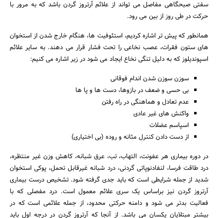
سفتی صبحگاهی مفاصل می تواند از علائم آرتروز گردن باشد که به مرور با
حرکت در طی روز از بین می رود.
همانطور که پیش تر اشاره کردیم، استئوفیت ها، هنگام خارج شدن از استخوان
های ستون فقرات، عصب نخاعی را تحت فشار قرار می دهند. به سایر علائم
اسپوندیلوز که به دلیل تنگی نخاع ایجاد می شود در زیر اشاره می کنیم:
سوزن سوزن شدن اندام فوقانی
بی حسی و ضعف در بازوها، دست ها و پا ها
عدم تعادل و هماهنگی در راه رفتن
واکنش های غیر عادی
اسپاسم عضلات
از دست دادن کنترل مثانه و روده (بی اختیاری)
در دوره بیماری هر عفونت، التهاب، تب، عرق شبانه، کاهش وزن غیر منتظره،
درد طاقت فرسا، لنفادنوپاتی گردنی، درد شبانه غیرقابل تحمل، پوکی استخوان
شدید از جمله شرایطی است که باید جدی گرفته شود. تشخیص درست بیماری
آرتروز گردن نیز براساس یک سری علائم معمول است. درد مفصلی که با
فعالیت بدتر می شود و دامنه حرکتی محدود، از جمله علائمی است که در
بیشتر مبتلایان یکسان می باشد. از آنجا که آرتروز گردن در درجه اول باید