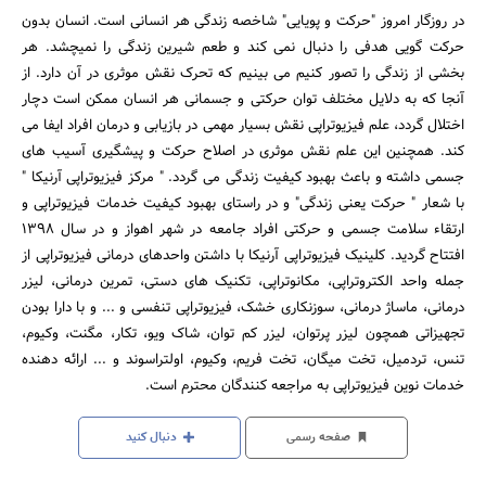
در روزگار امروز "حرکت و پویایی" شاخصه زندگی هر انسانی است. انسان بدون
حرکت گویی هدفی را دنبال نمی کند و طعم شیرین زندگی را نمیچشد. هر
بخشی از زندگی را تصور کنیم می بینیم که تحرک نقش موثری در آن دارد. از
آنجا که به دلایل مختلف توان حرکتی و جسمانی هر انسان ممکن است دچار
اختلال گردد، علم فیزیوتراپی نقش بسیار مهمی در بازیابی و درمان افراد ایفا می
کند. همچنین این علم نقش موثری در اصلاح حرکت و پیشگیری آسیب های
جسمی داشته و باعث بهبود کیفیت زندگی می گردد. " مرکز فیزیوتراپی آرنیکا "
با شعار " حرکت یعنی زندگی" و در راستای بهبود کیفیت خدمات فیزیوتراپی و
ارتقاء سلامت جسمی و حرکتی افراد جامعه در شهر اهواز و در سال 1398
افتتاح گردید. کلینیک فیزیوتراپی آرنیکا با داشتن واحدهای درمانی فیزیوتراپی از
جمله واحد الکتروتراپی، مکانوتراپی، تکنیک های دستی، تمرین درمانی، لیزر
درمانی، ماساژ درمانی، سوزنکاری خشک، فیزیوتراپی تنفسی و ... و با دارا بودن
تجهیزاتی همچون لیزر پرتوان، لیزر کم توان، شاک ویو، تکار، مگنت، وکیوم،
تنس، تردمیل، تخت میگان، تخت فریم، وکیوم، اولتراسوند و ... ارائه دهنده
خدمات نوین فیزیوتراپی به مراجعه کنندگان محترم است.
صفحه رسمی
دنبال کنید