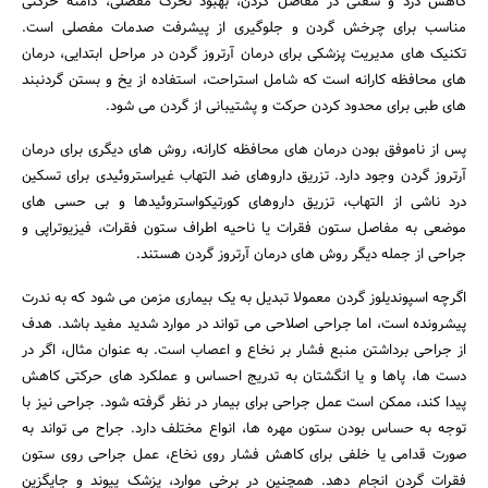
کاهش درد و سفتی در مفاصل گردن، بهبود تحرک مفصلی، دامنه حرکتی
مناسب برای چرخش گردن و جلوگیری از پیشرفت صدمات مفصلی است.
تکنیک های مدیریت پزشکی برای درمان آرتروز گردن در مراحل ابتدایی، درمان
های محافظه کارانه است که شامل استراحت، استفاده از یخ و بستن گردنبند
های طبی برای محدود کردن حرکت و پشتیبانی از گردن می شود.
پس از ناموفق بودن درمان های محافظه کارانه، روش های دیگری برای درمان
آرتروز گردن وجود دارد. تزریق داروهای ضد التهاب غیراستروئیدی برای تسکین
درد ناشی از التهاب، تزریق داروهای کورتیکواستروئیدها و بی حسی های
موضعی به مفاصل ستون فقرات یا ناحیه اطراف ستون فقرات، فیزیوتراپی و
جراحی از جمله دیگر روش های درمان آرتروز گردن هستند.
اگرچه اسپوندیلوز گردن معمولا تبدیل به یک بیماری مزمن می شود که به ندرت
پیشرونده است، اما جراحی اصلاحی می تواند در موارد شدید مفید باشد. هدف
از جراحی برداشتن منبع فشار بر نخاع و اعصاب است. به عنوان مثال، اگر در
دست ها، پاها و یا انگشتان به تدریج احساس و عملکرد های حرکتی کاهش
پیدا کند، ممکن است عمل جراحی برای بیمار در نظر گرفته شود. جراحی نیز با
توجه به حساس بودن ستون مهره ها، انواع مختلف دارد. جراح می تواند به
صورت قدامی یا خلفی برای کاهش فشار روی نخاع، عمل جراحی روی ستون
فقرات گردن انجام دهد. همچنین در برخی موارد، پزشک پیوند و جایگزین