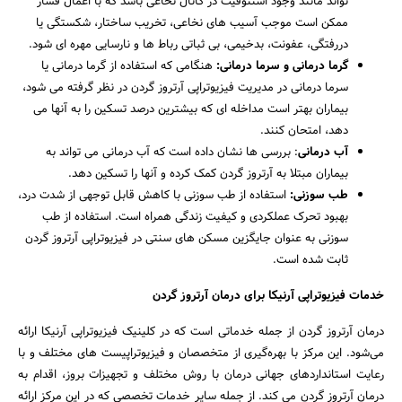
تواند مانند وجود استئوفیت در کانال نخاعی باشد که با اعمال فشار
ممکن است موجب آسیب های نخاعی، تخریب ساختار، شکستگی یا
دررفتگی، عفونت، بدخیمی، بی ثباتی رباط ها و نارسایی مهره ای شود.
گرما درمانی و سرما درمانی:
هنگامی که استفاده از گرما درمانی یا
سرما درمانی در مدیریت فیزیوتراپی آرتروز گردن در نظر گرفته می شود،
بیماران بهتر است مداخله ای که بیشترین درصد تسکین را به آنها می
دهد، امتحان کنند.
آب درمانی
: بررسی ها نشان داده است که آب درمانی می تواند به
بیماران مبتلا به آرتروز گردن کمک کرده و آنها را تسکین دهد.
طب سوزنی:
استفاده از طب سوزنی با کاهش قابل توجهی از شدت درد،
بهبود تحرک عملکردی و کیفیت زندگی همراه است. استفاده از طب
سوزنی به عنوان جایگزین مسکن های سنتی در فیزیوتراپی آرتروز گردن
ثابت شده است.
خدمات فیزیوتراپی آرنیکا برای درمان آرتروز گردن
درمان آرتروز گردن از جمله خدماتی است که در کلینیک فیزیوتراپی آرنیکا ارائه
می‌شود. این مرکز با بهره‌گیری از متخصصان و فیزیوتراپیست های مختلف و با
رعایت استانداردهای جهانی درمان با روش مختلف و تجهیزات بروز، اقدام به
درمان آرتروز گردن می کند. از جمله سایر خدمات تخصصی که در این مرکز ارائه