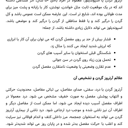
آرتروز گردن یا اسپوندیلوز، معمولا در افراد بالای 50 سال، اگر مشاغلی داشته
اند که در یک موقعیت ثابت مثل خواندن، نوشتن، کار با رایانه و پشت میز برای
مدت طولانی بوده اند، شایع تر است. این عارضه ممکن است عمومی باشد و کل
گردن را درگیر کند و یا فقط مناطقی از گردن را درگیر کند و موضعی باشد.
اسپوندیلوز می تواند دلایل زیادی داشته باشد، از جمله:
فشار بیش از حد بر روی مفصل گردن که می توان برای آن کار با ابزاری
که لرزش شدید ایجاد می کنند را مثال زد.
شکستگی قبلی استخوان یا سایر آسیب های گردن
تحمل وزن زیاد روی گردن در سن جوانی
عدم تقارن وضعیتی یا وضعیت نامتقارن مفصل گردن
علائم آرتروز گردن و تشخیص آن
آرتروز گردن با درد، سفتی، صدای مفاصل، بی ثباتی مفاصل، محدودیت حرکتی
و التهاب پوشش مفصل به صورت خفیف مشخص می شود. درد معمولا در
جستجو
اطراف مفصل آسیب دیده ایجاد می شود، اما ممکن است از مفاصل دیگر و
اطراف آن نیز ناشی شده و موجب درد ارجاعی شود. درد ناشی از بیماری آرتروز
گردن می تواند به استخوان جمجمه، مرز داخلی کتف و اندام فوقانی نیز سرایت
کند و اغلب با حرکت مفصل بدتر شده و در پایان روز می تواند شدیدتر شود.