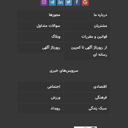
درباره ما
مجوزها
مشتریان
سوالات متداول
قوانین و مقررات
وبلاگ
از رپورتاژ آگهی تا کمپین
رپورتاژ آگهی
رسانه ای
سرویس‌های خبری
اقتصادی
اجتماعی
فرهنگی
ورزش
سبک زندگی
رویداد