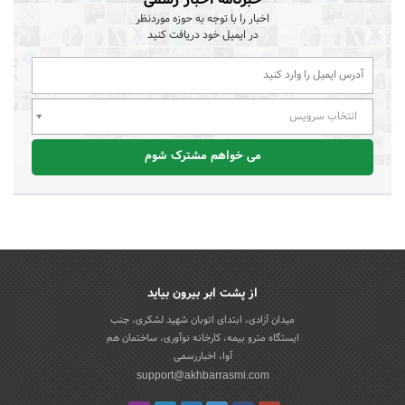
اخبار را با توجه به حوزه موردنظر
در ایمیل خود دریافت کنید
انتخاب سرویس
می خواهم مشترک شوم
از پشت ابر بیرون بیاید
میدان آزادی، ابتدای اتوبان شهید لشکری، جنب
ایستگاه مترو بیمه، کارخانه نوآوری، ساختمان هم
آوا، اخباررسمی
support@akhbarrasmi.com