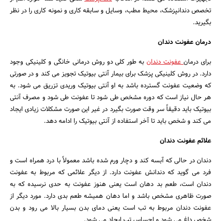
تخصص دندانپزشک، محیط مطب، وسایل و سابقه کاری و نمونه کاری را در نظر
بگیرید.
درمان عفونت دندان
برای درمان
عفونت دندان
به طور کلی دو روش درمانی خانگی و کلینیکی وجود
دارد. در روش کلینیکی پزشک برای بیمار آنتی بیوتیک تجویز می کند و در صورتی
که وضعیت عفونت گسترده باشد به او آنتی بیوتیک وریدی تزریق می شود. به
هر حال نیاز است که دوره مشخص طی شود تا عفونت طی شود و مصرف آنتی
بیوتیک باید دقیقاً سر وقت صورت بگیرد در غیر این صورت مشکلات زیادی ایجاد
می کند و شخص باید تا آخر استفاده از آنتی بیوتیک را ادامه دهد.
علائم عفونت دندان
دندان در حالی که آبسه کند و دچار ورم شده باشد معمولاً با درد همراه است و
فرد می گوید که دندانش عفونت دارد. از دیگر علائمی که مربوط به عفونت
جستجو
دندان است، طعم بد دهان است یعنی هنوز عفونت به حدی نرسیده که به
صورت ظاهری مشخص باشد و اما دهان همیشه طعم بدی دارد. مورد دیگر از
عفونت دندان مربوط به تب است یعنی دمای بدن بسیار بالا می رود و بدن
شخص داغ می شود و احساس تب ایجاد می شود.