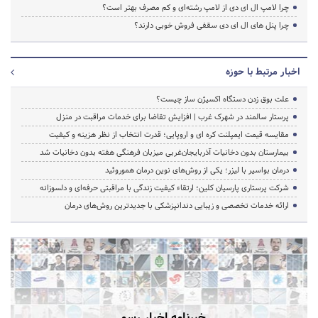
چرا لامپ ال ای دی از لامپ رشته‌ای و کم مصرف بهتر است؟
چرا پنل های ال ای دی سقفی فروش خوبی دارند؟
اخبار مرتبط با حوزه
علت بوق زدن دستگاه اکسیژن ساز چیست؟
پرستار سالمند در شهرک غرب | افزایش تقاضا برای خدمات مراقبت در منزل
مقایسه قیمت ایمپلنت کره ای و اروپایی؛ قدرت انتخاب از نظر هزینه و کیفیت
بیمارستان بدون دخانیات آذربایجان‌غربی میزبان فرهنگی هفته بدون دخانیات شد
درمان بواسیر با لیزر؛ یکی از روش‌های نوین درمان هموروئید
شرکت پرستاری پارسیان کلین؛ ارتقاء کیفیت زندگی با مراقبتی حرفه‌ای و دلسوزانه
ارائه خدمات تخصصی و زیبایی دندانپزشکی با جدیدترین روش‌های درمان
خبرنامه اخبار رسمی