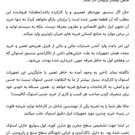
ماهی بیشتر برایمان کار نکند.
حال اگر سنسور موردنظر تعمیری و یا کارکرده باشد(مطمئنا فروشنده این
مطلب که آن قطعه تعمیر شده است را برایتان بازگو نخواهد کرد)، نه تنها خرید
آن تجهیز ابزار دقیق اقتصادی و مقرون بصرفه نیست، بلکه به سیستم تولید و
در برخی موارد به منابع انسانی ضربه های جبران ناپذیری وارد میکند.
این امر باعث وارد آمدن خسارات جانی و مالی از قبیل هزینه‌ی تعمیر و خرید
مجدد همان تجهیزات به علت خرابی‌های ناشی از ناکارآمدی سنسور استوکی که
در وهله‌ی اول به خاطر صرفه جویی خریداری شده بودند، می‌شود..
ناگفته نماند تاخیر به وجود آمده به خاطر تعمیر یا جایگزینی این تجهیزات
استوک یا کارکرده، بسیار بیشتر از ما به التفاوت جنس استوک نسبت به جنس
نو و اصلی، به کارخانجات و صنایع ضربه خواهد زد. همین مسئله به خودی خود
برای منصرف کردن صاحب هر کسب و کاری از خرید جنس استوک کافیست!
مثلا نظر شما را به تجربه یکی از مهندسین شاغل در کارخانه تولید شیشه فلوت
در زمینه خرید چندین مورد تجهیزات ابزار دقیق استوک جلب میکنم:
در ابتدا جهت تشخیص سطح مخزن بچ شارژر کوره، لول سوئیچ خازنی استوک
نصب شده بود. به دلیل ناکارآمدی و خرابی نابهنگام سطح سنج و پایرومتر، آن