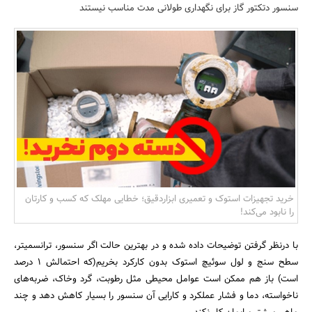
سنسور دتکتور گاز برای نگهداری طولانی مدت مناسب نیستند
بانک، بیمه و سرمایه
مسکن و ساختمان
خرید تجهیزات استوک و تعمیری ابزاردقیق؛ خطایی مهلک که کسب و کارتان
را نابود می‌کند!
با درنظر گرفتن توضیحات داده شده و در بهترین حالت اگر سنسور، ترانسمیتر،
سطح سنج و لول سوئیچ استوک بدون کارکرد بخریم(که احتمالش 1 درصد
است) باز هم ممکن است عوامل محیطی مثل رطوبت، گرد وخاک، ضربه‌های
ناخواسته، دما و فشار عملکرد و کارایی آن سنسور را بسیار کاهش دهد و چند