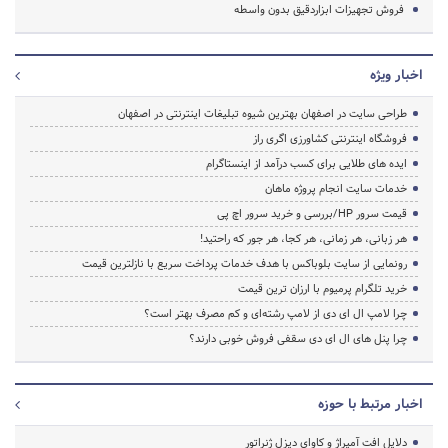
فروش تجهیزات ابزاردقیق بدون واسطه
اخبار ویژه
طراحی سایت در اصفهان بهترین شیوه تبلیغات اینترنتی در اصفهان
فروشگاه اینترنتی کشاورزی اگری راز
ایده های طلایی برای کسب درآمد از اینستاگرام
خدمات سایت انجام پروژه ماهان
قیمت سرور HP/بررسی و خرید سرور اچ پی
هر زبانی، هر زمانی، هر کجا، هر جور که راحتید!
رونمایی از سایت بلوباکس با هدف خدمات پرداخت سریع با نازلترین قیمت
خرید تلگرام پرمیوم با ارزان ترین قیمت
چرا لامپ ال ای دی از لامپ رشته‌ای و کم مصرف بهتر است؟
چرا پنل های ال ای دی سقفی فروش خوبی دارند؟
اخبار مرتبط با حوزه
دلایل افت آمپراژ و کاوای دیزل ژنراتور