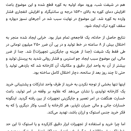
هم در شیفت شب، ورود مواد اولیه به کوره قطع شده و این موضوع باعث
افزایش دمای کوره به بالای 1530 درجه ی سانتیگراد و افزایش انفجاری فشار
وارده به کوره شد. این موضوع در نهایت سبب شد در آجرهای نسوز دیواره و
سقف کوره ترک ایجاد شود.
نتایج حاصل از حادثه، یک فاجعه‌ی تمام عیار بود. خرابی ایجاد شده منجر به
اختلال بیش از 8 ساعته در خط تولید و در پی آن ضرر 250 میلیون تومانی در
طی فقط یک شیفت (جدا از هزینه ی جایگزینی تجهیزات!) شد. جدا از ضرر
مالی، این موضوع سبب ایجاد جو استرس و فشار روانی شدید به پرسنل تولید و
بیشتر از آن به واحد ابزار دقیق و مکانیک آن کارخانه شد که بازدهی تولید را
جستجو
حتی تا چند روز بعد از سانحه، دچار اختلال کامل ساخته بود.
اینها تنها بخشی از توجه نکردن به خرید از طرف واحد تدارکات و پشتیبانی خرید
یک کارخانه تولیدی را نشان می‌دهد که علاوه بر وقفه در امر تولید، باعث
خسارت هنگفت در امر تعمیر و جایگزینی تجهیزات از بین رفته گردید. اینگونه
خسارات جانی و مالی جبران ناپذیر، هر کارخانه یا کسب وکار دیگری را که به
فکر خرید جنس استوک و ارزان باشد، تهدید می‌کند.
اما چرا خرید و استفاده از تجهیزات ابزار دقیق کارکرده و یا استوک تا این حد