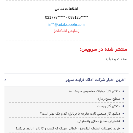
اطلاعات تماس
-
021778*****
099125*****
in**@adaksepehr.com
[نمایش اطلاعات]
منتشر شده در سرویس:
صنعت و تولید
آخرین اخبار شرکت آداک فرایند سپهر
دتکتور گاز آمونیاک مخصوص سردخانه‌ها
سطح سنج راداری
دتکتور گاز چیست
دتکتور گاز صنعتی ثابت بخریم یا پرتابل؛ کدام یک بهتر است؟
تشخیص سطح مخازن پلاستیکی
خرید تجهیزات استوک ابزاردقیق؛ خطایی مهلک که کسب و کارتان را نابود می‌کند!