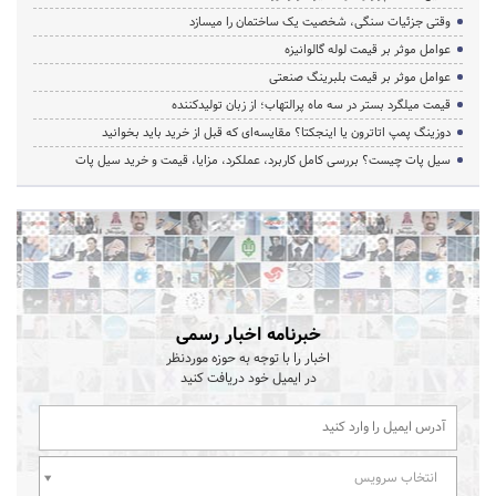
وقتی جزئیات سنگی، شخصیت یک ساختمان را میسازد
عوامل موثر بر قیمت لوله گالوانیزه
عوامل موثر بر قیمت بلبرینگ صنعتی
قیمت میلگرد بستر در سه ماه پرالتهاب؛ از زبان تولیدکننده
دوزینگ پمپ اتاترون یا اینجکتا؟ مقایسه‌ای که قبل از خرید باید بخوانید
سیل پات چیست؟ بررسی کامل کاربرد، عملکرد، مزایا، قیمت و خرید سیل پات
خبرنامه اخبار رسمی
اخبار را با توجه به حوزه موردنظر
در ایمیل خود دریافت کنید
انتخاب سرویس