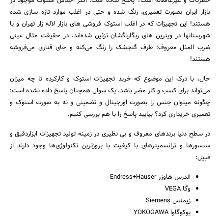
خطرناک و غیرعاقلانه است؟ پاسخ ساده است: اکثر اجناس استوک موجود در
بازار ایران بصورت تعمیری، رنگ شده و حتی در اغلب موارد تازه سازی شده
هستند! این تجهیزات که در اغلب استوک فروشی های بازار لاله زار تهران و یا
شهرستانها در ویترین های رنگارنگشان تزئین شده‌اند، در حقیقت مثال عینی
ضرب المثل معروف: طرف گنجشک را رنگ می‌کنه و جای قناری می‌فروشه
هستند!
حال، با درک این موضوع که خرید تجهیزات استوک و کارکرده تا چه میزان
می‌تواند برای کسب و کار مضر باشد، یک سوال همچنان پاسخ داده نشده است:
چگونه میتوان جنس را بصورت اورجینال و تضمینی و نه به صورت استوک و
تعمیری خریداری کرد؟ بیایید پاسخ را با هم بررسی کنیم.
در سطح دنیا برندهای معروف و بی نظیری در زمینه تولید تجهیزات ابزاردقیق و
سنسور‌ها و ترانسمیتر‌های با کیفیت با بروزترین تکنولوژی‌ها وجود دارند از
قبیل:
اندرس هاوزر Endress+Hauser
وگا VEGA
زیمنس Siemens
یوکوگاوا YOKOGAWA