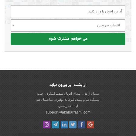
انتخاب سرویس
می خواهم مشترک شوم
از پشت ابر بیرون بیاید
میدان آزادی، ابتدای اتوبان شهید لشکری، جنب
ایستگاه مترو بیمه، کارخانه نوآوری، ساختمان هم
آوا، اخباررسمی
support@akhbarrasmi.com