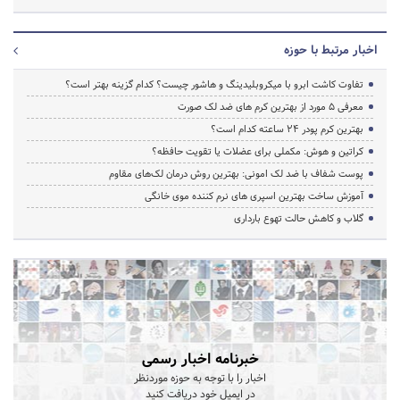
اخبار مرتبط با حوزه
تفاوت کاشت ابرو با میکروبلیدینگ و هاشور چیست؟ کدام گزینه بهتر است؟
معرفی 5 مورد از بهترین کرم های ضد لک صورت
بهترین کرم پودر 24 ساعته کدام است؟
کراتین و هوش: مکملی برای عضلات یا تقویت حافظه؟
پوست شفاف با ضد لک امونی: بهترین روش درمان لک‌های مقاوم
آموزش ساخت بهترین اسپری های نرم‌ کننده موی خانگی
گلاب و کاهش حالت تهوع بارداری
خبرنامه اخبار رسمی
اخبار را با توجه به حوزه موردنظر
در ایمیل خود دریافت کنید