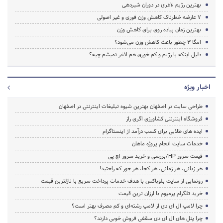
بهترین رژیم لاغری در دوران شیردهی
۷ عارضه خطرناک کاهش وزن فوری و غیر اصولی
بهترین زمان پیاده روی برای کاهش وزن
امگا ۳ چطور باعث کاهش وزن می‌شود؟
دلیل اینکه با رژیم و کم خوری هم لاغر نمیشم چیه؟
اخبار ویژه
طراحی سایت در اصفهان بهترین شیوه تبلیغات اینترنتی در اصفهان
فروشگاه اینترنتی کشاورزی اگری راز
ایده های طلایی برای کسب درآمد از اینستاگرام
خدمات سایت انجام پروژه ماهان
قیمت سرور HP/بررسی و خرید سرور اچ پی
هر زبانی، هر زمانی، هر کجا، هر جور که راحتید!
رونمایی از سایت بلوباکس با هدف خدمات پرداخت سریع با نازلترین قیمت
خرید تلگرام پرمیوم با ارزان ترین قیمت
چرا لامپ ال ای دی از لامپ رشته‌ای و کم مصرف بهتر است؟
چرا پنل های ال ای دی سقفی فروش خوبی دارند؟