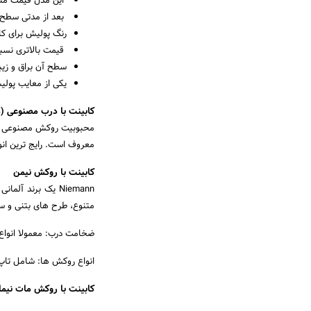
این مدل قیمت منا
بعد از مدتی سطح ا
رنگ پولیش برای کا
قیمت بالاتری نسبت
سطح آن براق و زیب
یکی از معایب پول
کابینت با درب مصنوعی (م
محبوبیت روکش مصنوعی کاب
معروف است. رایج ترین ان
کابینت با روکش نیمن
Niemann یک برند 
متنوع، طرح های بتنی و س
ضخامت درب: معمولا انواع کابینت درب
انواع روکش ها: شامل تاپ 
کابینت با روکش مات نیما