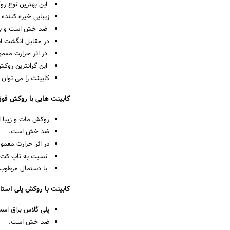
این بهترین نوع ر
زیبایی خیره کننده
ضد خش است و بنابر
در مقابل انگشت ا
در اثر حرارت معمو
این گرانترین روکش
کابینت را می توان 
کابینت هایی با روکش فوق
روکش مات و زیبا 
ضد خش است.
در اثر حرارت معمو
نسبت به تاپ کت م
با دستمال مرطوب ت
کابینت با روکش پلی استا
پلی گلاس براق اس
ضد خش است.