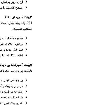
ارزان ترین پوشش 
سطح کابینت را می 
کابینت با روکش AGT
متنوعی هستند.
معمولا ضخامت درب کابینت با ر
روکش AGT در انواع مات، براق، دیزاینر و ساده موجود می باشد.
ضد خش بوده و ماند
نظافت کابینت با پ
کابینت آشپزخانه پی وی 
کابینت پی وی سی معروف ت
پی وی سی نوعی پو
در برابر رطوبت و آ
نیاز به مراقبت و ن
با یک نگاه متوجه م
تغییر رنگ نمی دهد