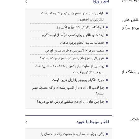
زم به ذکر
اخبار ویژه
طراحی سایت در اصفهان بهترین شیوه تبلیغات
 نقش هایی
اینترنتی در اصفهان
و ...) را
جستجو
فروشگاه اینترنتی کشاورزی اگری راز
ایده های طلایی برای کسب درآمد از اینستاگرام
خدمات سایت انجام پروژه ماهان
قیمت سرور HP/بررسی و خرید سرور اچ پی
هر زبانی، هر زمانی، هر کجا، هر جور که راحتید!
رونمایی از سایت بلوباکس با هدف خدمات پرداخت
ل خشک از
سریع با نازلترین قیمت
خرید تلگرام پرمیوم با ارزان ترین قیمت
چرا لامپ ال ای دی از لامپ رشته‌ای و کم مصرف بهتر
است؟
چرا پنل های ال ای دی سقفی فروش خوبی دارند؟
اشت.
اخبار مرتبط با حوزه
وقتی جزئیات سنگی، شخصیت یک ساختمان را