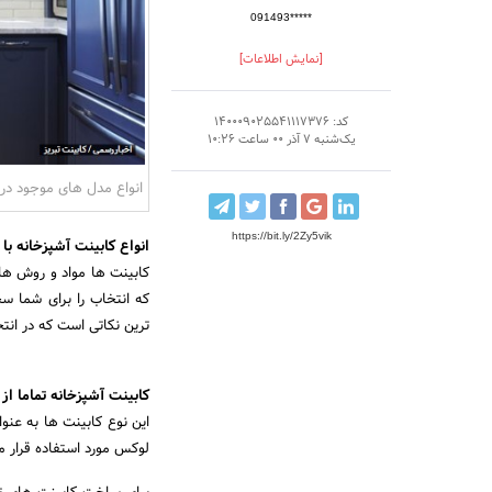
091493*****
[نمایش اطلاعات]
کد: 140009025541117376
یک‌شنبه 7 آذر 00 ساعت 10:26
انواع مدل های موجود در 
https://bit.ly/2Zy5vik
انواع کابینت آشپزخانه با 
کابینت ها مواد و روش های
که انتخاب را برای شما س
ترین نکاتی است که در انتخ
کابینت آشپزخانه تماما 
این نوع کابینت ها به عنو
لوکس مورد استفاده قرار م