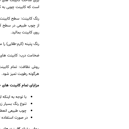
برای ساخت کابینت های تم
است که کابینت چوبی به کا
رنگ کابینت: سطح کابینت 
از چوب طبیعی در سطح کاب
روی کابینت بمالید.
رنگ پتینه (کرم-طلایی) را 
ضخامت درب: کابینت های چوبی حدود 22 میل
روش نظافت: تمام کابینت
هرگونه رطوبت تمیز شود.
مزایای تمام کابینت های 
با توجه به اینکه 
تنوع رنگ بسیار زی
چوب طبیعی انعطاف 
در صورت استفاده ا