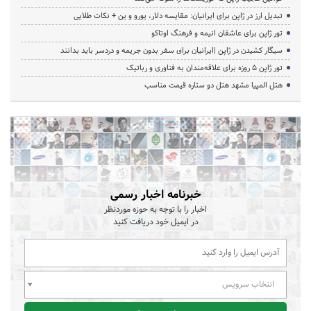
تبدیل ارز در ژاپن برای ایرانیان: مقایسه دلار، یورو و ین + نکات طلایی
تور ژاپن برای عاشقان انیمه و فرهنگ اوتاکو
سیگار کشیدن در ژاپن |ایرانیان برای سفر بدون جریمه و دردسر باید بدانند
تور ژاپن ۵ روزه برای علاقه‌مندان به فناوری و رباتیک
هتل المپیا مشهد هتل دو ستاره قیمت مناسب
خبرنامه اخبار رسمی
اخبار را با توجه به حوزه موردنظر
در ایمیل خود دریافت کنید
انتخاب سرویس