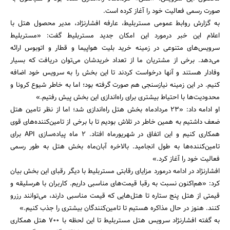
صورت رسمی فعالیت خود را آغاز کرده است.
به گزارش روابط عمومی مستربلیط، عارفه افشارنژاد، مدیر محصول هتل با
اعلام این خبر درمورد این امکان جدید مستربلیط گفت: «مستربلیط
سرویس‌های متنوعی در زمینه خرید بلیت هواپیما و قطار و اتوبوس ارائه
می‌دهد. برخی از مشتریان ما از تعداد خریدشان می‌توان دریافت که بسیار
وفادار هستند و آنها درخواست کردند تا این بخش را به سرویس خود اضافه
جستجو
کنیم. در این زمینه نیازسنجی هم صورت گرفته بود؛ اما به خاطر شیوع کرونا و
محدودیت‌ها با احتیاط بیشتری برای راه‌اندازی این بخش پیش رفتیم.»
او ادامه داد: «۲۳ مردادماه بخش هتل راه‌اندازی شد؛ اما از نظر تامین هتل
ضعف داشتیم به همین خاطر در تلاش بودیم تا با برخی از تامین‌کننده‌های قوی
همکاری کنیم و این اتفاق در شهریورماه افتاد. ۲ ماه پیاده‌سازی API برای
تامین‌کننده‌ها به طول انجامید. بالاخره آبان‌ماه بخش هتل به طور رسمی
فعالیت خود را آغاز کرد.»
افشارنژاد در ادامه درمورد مزایای رقابتی مستربلیط با دیگر رقبای این بخش بیان
کرد: «هم‌اکنون نسبت به رقبا قیمت‌های مناسبی داریم. کاربران با هرسلیقه و
قیمتی از هتل پنج ستاره تا هتل‌هایی که قیمت مناسبی دارند، می‌توانند رزرو
کنند. هنوز در حال مذاکره هستیم تا تامین‌کنندگان بیشتری را جذب کنیم.»
به گفته افشارنژاد سرویس هتل مستربلیط تا این لحظه با ۷۰۰ هتل همکاری