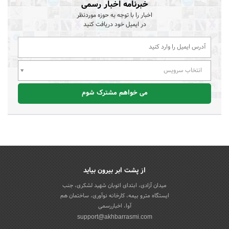
خبرنامه اخبار رسمی
اخبار را با توجه به حوزه موردنظر
در ایمیل خود دریافت کنید
انتخاب سرویس
می خواهم مشترک شوم
از پشت ابر بیرون بیاید
میدان آزادی، ابتدای اتوبان شهید لشکری، جنب
ایستگاه مترو بیمه، کارخانه نوآوری، ساختمان هم
آوا، اخباررسمی
support@akhbarrasmi.com