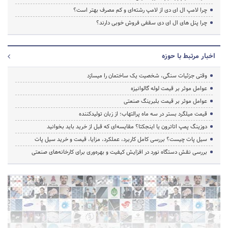
چرا لامپ ال ای دی از لامپ رشته‌ای و کم مصرف بهتر است؟
چرا پنل های ال ای دی سقفی فروش خوبی دارند؟
اخبار مرتبط با حوزه
وقتی جزئیات سنگی، شخصیت یک ساختمان را میسازد
عوامل موثر بر قیمت لوله گالوانیزه
عوامل موثر بر قیمت بلبرینگ صنعتی
قیمت میلگرد بستر در سه ماه پرالتهاب؛ از زبان تولیدکننده
دوزینگ پمپ اتاترون یا اینجکتا؟ مقایسه‌ای که قبل از خرید باید بخوانید
سیل پات چیست؟ بررسی کامل کاربرد، عملکرد، مزایا، قیمت و خرید سیل پات
بررسی نقش دستگاه نورد در افزایش کیفیت و بهره‌وری برای کارخانه‌های صنعتی