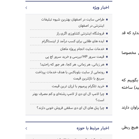
اخبار ویژه
طراحی سایت در اصفهان بهترین شیوه تبلیغات
اینترنتی در اصفهان
جستجو
 ندارد که قد
فروشگاه اینترنتی کشاورزی اگری راز
ایده های طلایی برای کسب درآمد از اینستاگرام
خدمات سایت انجام پروژه ماهان
زبانی مخصوصا
قیمت سرور HP/بررسی و خرید سرور اچ پی
هر زبانی، هر زمانی، هر کجا، هر جور که راحتید!
رونمایی از سایت بلوباکس با هدف خدمات پرداخت
سریع با نازلترین قیمت
یم که phrasal verbs چیست؟ در پاسخ به توضیح phrasal verbs باید بگوییم که
خرید تلگرام پرمیوم با ارزان ترین قیمت
یا دو Particle (حرف اضافه یا قید) ساخته
چرا لامپ ال ای دی از لامپ رشته‌ای و کم مصرف بهتر
است؟
های فراوان دارند
چرا پنل های ال ای دی سقفی فروش خوبی دارند؟
ایی بسازیم که معنی‌شان هیچ ربطی
اخبار مرتبط با حوزه