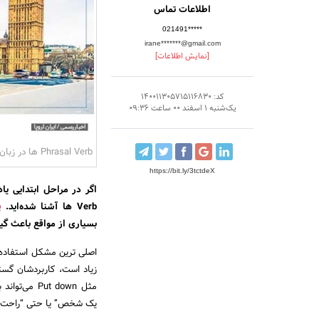
اطلاعات تماس
021491*****
irane*******@gmail.com
[نمایش اطلاعات]
کد: 140011305715116830
یک‌شنبه 1 اسفند 00 ساعت 09:36
Phrasal Verb ها در زبان انگلیسی
https://bit.ly/3tctdeX
Verb ها آشنا شده‌اید.
b
بسیاری از مواقع باعث گی
زیاد است، کاربردشان گست
مثل ut down
یک شخص” یا حتی “راحت ک