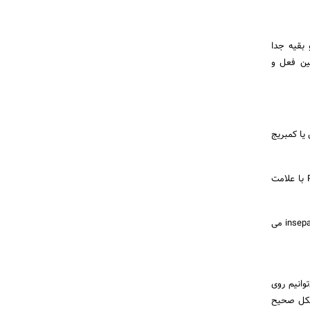
Transiti) جداشدنی هستند و بقیه جدا
ن را بین فعل و
یا کمبریج
در این دیکشنری ها، همیشه Separable یا Inseparable بودن فعل قید شده یا Separable بودن Phrasal Verb با علامت
همانطور که مشاهده می‌کنید، Talk down to از نوع Inseparable یا بعبارتی یک مثال برای inseparable phrasal verbs می
‌توانیم روی
ر جای خودشان و به شکل صحیح