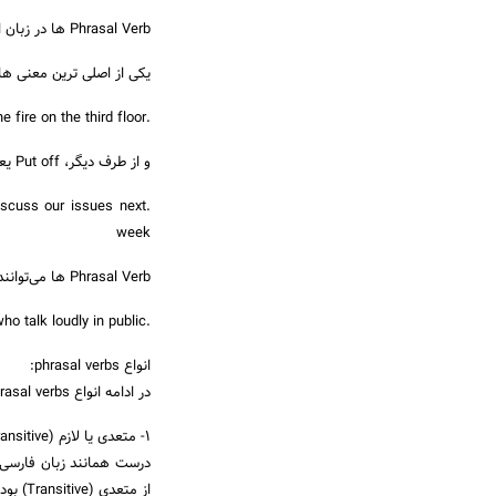
Phrasal Verb ها در زبان انگلیسی
یکی از اصلی ترین معنی های Put out، “خاموش کردن آتش یا سیگار
.It took 2 hours for the firefighters to put out the fire on the third floor
و از طرف دیگر، Put off یعنی “به تعویق انداختن یک کار”.
iscuss our issues next
week
Phrasal Verb ها می‌توانند سه بخشی هم باشند. برای مثال Put up with یعنی “تحمل کردن” چیزی یا کسی.
.I can never put up with people who talk loudly in public
انواع phrasal verbs:
در ادامه انواع phrasal verbs و فریزال ورب های مهم توضیح داده می شود با ما همراه باشید:
1- متعدی یا لازم (Transitive / Intransitive) بودنِ Phrasal Verb
از متعدی (Transitive) بودن این است که فعلِ مورد نظر ما به یک مفعول مستقیم نیاز داشته و بدون آن معنی پیدا نمی‌کند.