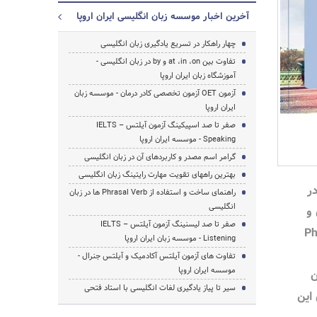
آخرین اخبار موسسه زبان انگلیسی ایران اروپا
چهار راهکار در تسریع یادگیری زبان انگلیسی
تفاوت بین at ،in ،on و by در زبان انگلیسی -
آموزشگاه زبان ایران اروپا
آزمون OET آزمون تخصصی کادر درمان - موسسه زبان
ایران اروپا
صفر تا صد اسپیکینگ آزمون آیلتس – IELTS
Speaking - موسسه ایران اروپا
گرامر اسم مصدر و کاربردهای آن در زبان انگلیسی
بهترین راههای تقویت مهارت رایتینگ زبان انگلیسی
 ها در
راهنمای ساخت و استفاده از Phrasal Verb ها در زبان
انگلیسی
 و
صفر تا صد لیسنینگ آزمون آیلتس – IELTS
Phra
Listening - موسسه زبان ایران اروپا
تفاوت های آزمون آیلتس آکادمیک و آیلتس جنرال -
موسسه ایران اروپا
ن
سیر تا پیاز یادگیری لغات انگلیسی با استاد فتحی
این