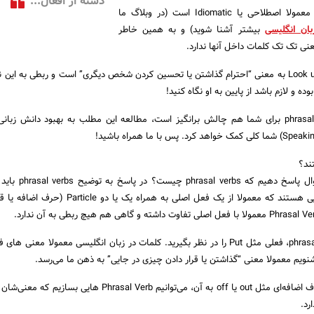
دسته از افعال...
معنای Phrasal Verb ها معمولا اصطلاحی یا Idiomatic است (در وبلاگ ما
ان انگلیسی
بیشتر آشنا شوید) و به همین خاطر
عنی تک تک کلمات داخل آنها ندارد.
برای مثال Look up to someone به معنی “احترام گذاشتن یا تحسین کردن شخص دیگری” است و ربطی به این
ه و لازم باشد از پایین به او نگاه کنید!
اگر یادگیری گرامر phrasal verbs برای شما هم چالش برانگیز است، مطالعه این مطلب به بهبود دانش 
ابتدا بهتر است به این سوال پاسخ ده
Phrasal Verb ها فعل‌هایی هستند که معمولا از یک فعل اصلی به همراه یک 
بعنوان مثال برای phrasal verbs، فعلی مثل Put را در نظر بگیرید. کلمات در زبان انگلیسی معمولا معنی 
با این حال، با افزودن حروف اضافه‌ای مثل out یا off به آن، می‌توانیم Phrasal Verb ه