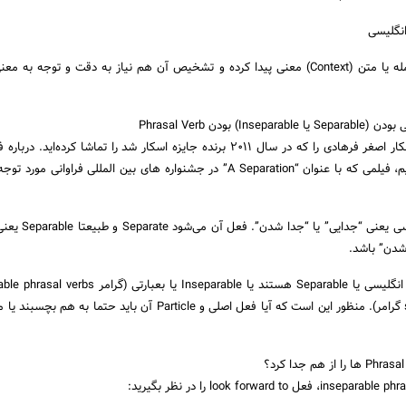
به احتمال خیلی زیاد شاهکار اصغر فرهادی را که در سال 2011 برنده جایزه اسکار شد را تماشا کرده‌ای
نادر از سیمین حرف می‌زنیم، فیلمی که با عنوان “A Separation” در جشنواره های بین المللی فراوا
Separation در زبان انگلیسی یعنی “
شدن” باشد.
separable phrasal verbs گرامر). منظور این است که آیا فعل اصلی و Particle آن باید حتما ب