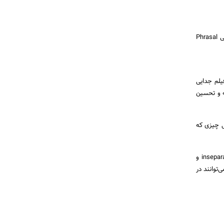
این موضوع در محتوای جمله یا متن (Context) معنی پیدا کرده و تشخیص آن هم نیاز به دقت و توجه به معنی Phrasal
د. درباره فیلم جدایی
نی مورد توجه و تحسین
جدایی” یا “جدا شدن”. فعل آن می‌شود Separate و طبیعتا Separable یعنی چیزی که
Phrasal Verb ها در زبان انگلیسی یا Separable هستند یا Inseparable یا بعبارتی (گرامر inseparable phrasal verbs و
ه هم بچسبند یا می‌توانند در