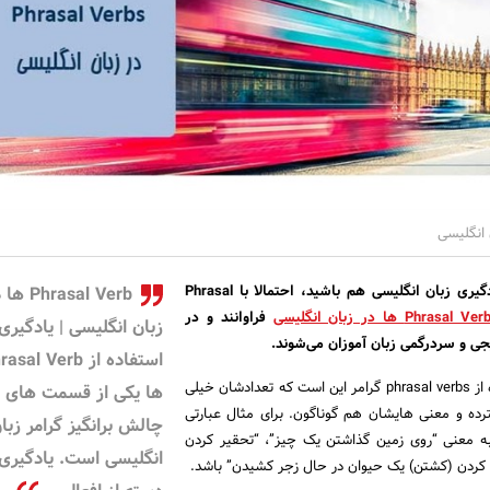
اگر در مراحل ابتدایی یادگیری زبان انگلیسی هم باشید، احتمالا با Phrasal
Phrasal Verb
Phrasal Ver ها در زبان انگلیسی
فراوانند و در
زبان انگلیسی | یادگیری
جی و سردرگمی زبان آموزان می‌شوند.
استفاده از sal Verb
اصلی ترین مشکل استفاده از phrasal verbs گرامر این است که تعدادشان خیلی
ها یکی از قسمت های
رده و معنی هایشان هم گوناگون. برای مثال عبارتی
چالش برانگیز گرامر زبا
P می‌تواند به معنی “روی زمین گذاشتن یک چیز”، “تحقیر کردن
انگلیسی است. یادگیری 
ردن (کشتن) یک حیوان در حال زجر کشیدن” باشد.