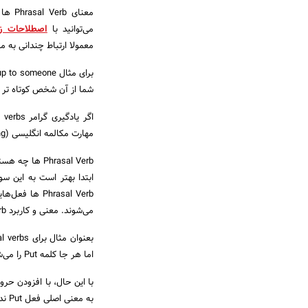
می‌توانید با
اصطلاحات زب
معمولا ارتباط چندانی به م
شما از آن شخص کوتاه تر بود
مهارت مکالمه انگلیسی (Speaking) شما کلی کمک خواهد کرد. پس با ما همراه باشید!
Phrasal Verb ها چه هستند؟
می‌شوند. معنی و کاربرد Phrasal Verb معمولا با فعل اصلی تفاوت داشته و گاهی هم هیچ ربطی به آن ندارد.
اما هر جا کلمه Put را می‌شنویم معمولا معنی “گذاشتن یا قرار دادن چیزی در جایی” به ذهن ما می‌رسد.
به معنی اصلی فعل Put ندارد.