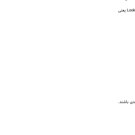
فعلی که در ابتدای متن به آن اشاره شد (Look up to) مثالی خوب از یک Transitive Phrasal Verb است. Look up to یعنی
دی باشند.