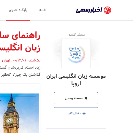
اخبار
خانه
پایگاه خبری
رسمی
-
منتشر کننده:
اخبار
زبان انگلیس
تایید
شده
یک‌شنبه 00/12/01
،
تهران
,
شرکت‌ها،
گذاشتن یک چیز”، “تحقیر
موسسه زبان انگلیسی ایران
سازمان‌ها
اروپا
و
صفحه رسمی
روابط
عمومی‌ها
دنبال کنید