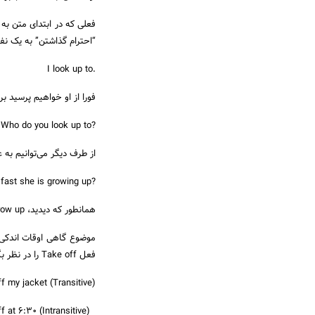
“احترام گذاشتن” به یک نف
.I look up to
فورا از او خواهیم پرسید 
?Who? Who do you look up to
از طرف دیگر می‌توانیم به عنوان یک Intransitive Phrasal Verb فعل
?Can you see how fast she is growing up
همانطور که دیدید، Grow up معنای مستقل خود را داشته و بدون نیاز به مفعول می‌تواند یک جمله کامل بسازد.
موضوع گاهی اوقات اندکی 
فعل Take off را در نظر بگیرید:
(It is too hot in here. I need to take off my jacket (Transitive
(The plane took off at 6:30 (Intransitive