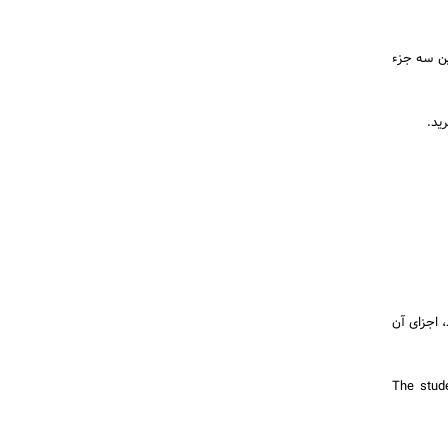
ا نشدنی است یعنی این سه جزء
 از نوع جداشدنی بوده و مفعول هم در جمله ضمیر (Pronoun) باشد، اجزای آن
The stud