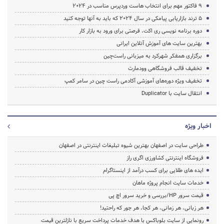
9 فاکتور مهم برای انتخاب هاست وردپرس مناسب در ۲۰۲۴
5 ترند بازاریابی پیامکی در سال 2024 که باید به آنها توجه کنید
دوره برنامه نویسی ری اکت، فرصتی برای ورود به بازار کار
بهترین سایت های آموزش آنلاین ایرانی
برگزاری همفکر شهرکرد به میزبانی راست‌چین
تخفیف قالب فروشگاهی وودمارت
تخفیف ویژه دوره‌های آموزشی آکادمی راست چین در سامر کمپ
انتقال سایت با Duplicator
اخبار ویژه
طراحی سایت در اصفهان بهترین شیوه تبلیغات اینترنتی در اصفهان
فروشگاه اینترنتی کشاورزی اگری راز
ایده های طلایی برای کسب درآمد از اینستاگرام
خدمات سایت انجام پروژه ماهان
قیمت سرور HP/بررسی و خرید سرور اچ پی
هر زبانی، هر زمانی، هر کجا، هر جور که راحتید!
رونمایی از سایت بلوباکس با هدف خدمات پرداخت سریع با نازلترین قیمت