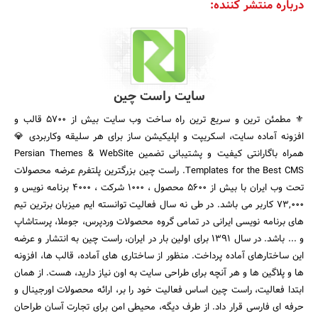
درباره منتشر کننده:
سایت راست چین
⚜️ مطمئن ترین و سریع ترین راه ساخت وب سایت بیش از 5700 قالب و
افزونه آماده سایت، اسکریپت و اپلیکیشن ساز برای هر سلیقه وکاربردی 💎
همراه باگارانتی کیفیت و پشتیبانی تضمین Persian Themes & WebSite
Templates for the Best CMS. راست چین بزرگترین پلتفرم عرضه محصولات
تحت وب ایران با بیش از 5۶۰۰ محصول ، 1000 شرکت ، 4۰۰۰ برنامه نویس و
۷۳,۰۰۰ کاربر می باشد. در طی نه سال فعالیت توانسته ایم میزبان برترین تیم
های برنامه نویسی ایرانی در تمامی گروه محصولات وردپرس، جوملا، پرستاشاپ
و ... باشد. در سال 1391 برای اولین بار در ایران، راست چین به انتشار و عرضه
این ساختارهای آماده پرداخت. منظور از ساختاری های آماده، قالب ها، افزونه
ها و پلاگین ها و هر آنچه برای طراحی سایت به اون نیاز دارید، هست. از همان
ابتدا فعالیت، راست چین اساس فعالیت خود را بر، ارائه محصولات اورجینال و
حرفه ای فارسی قرار داد. از طرف دیگه، محیطی امن برای تجارت آسان طراحان