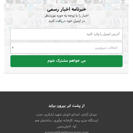
خبرنامه اخبار رسمی
اخبار را با توجه به حوزه موردنظر
در ایمیل خود دریافت کنید
انتخاب سرویس
می خواهم مشترک شوم
از پشت ابر بیرون بیاید
میدان آزادی، ابتدای اتوبان شهید لشکری، جنب
ایستگاه مترو بیمه، کارخانه نوآوری، ساختمان هم
آوا، اخباررسمی
support@akhbarrasmi.com