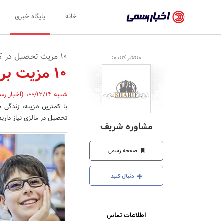
اخبار
خانه
پایگاه خبری
رسمی
-
10 مزیت تحصیل در کشور مالزی
منتشر کننده:
اخبار
10 مزیت برتر مزایای تحصیل در مالزی (قسمت اول)
تایید
شنبه 00/12/14
،
(اخبار رس
شده
با کمترین هزینه، زندگی 
شرکت‌ها،
تحصیل در مالزی نیاز دارید
مشاوره شریف
سازمان‌ها
و
صفحه رسمی
روابط
دنبال کنید
عمومی‌ها
اطلاعات تماس