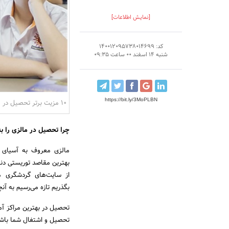
[نمایش اطلاعات]
کد: 140012095738014699
شنبه 14 اسفند 00 ساعت 09:35
https://bit.ly/3MoPLBN
10 مزیت برتر تحصیل در مالزی
چرا تحصیل در مالزی را به
مالزی معروف به آسیای و
بهترین مقاصد توریستی دن
از سایت‌های گردشگری م
بگذریم تازه می‌رسیم به آن
تحصیل در بهترین مراکز آمو
تحصیل و اشتغال شما باش