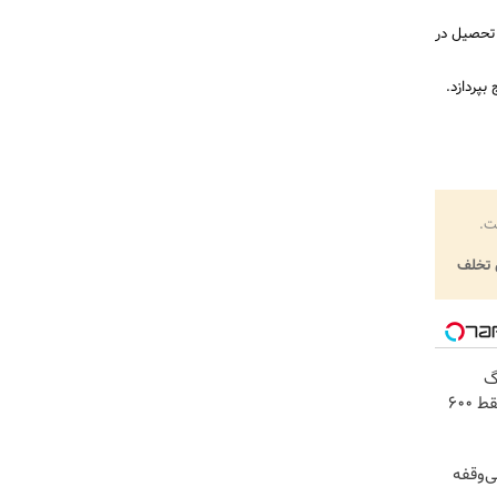
 تحصیل در
بپردازد.
ت.
تخلف
! 3000گیگ
اینترنت خانگی 180 روزه فقط 600
ن، بی‌وقفه