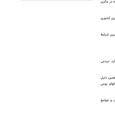
 در مالزی
لزی کشوری
رین شرایط
رد. مردمی
 و سایر گروه های بومی (Bumiputera) است، به همین دلیل
 چند فرهنگی معروف است. در برخی از ایالات مالزی نظیر Bornean، Sabah و Sarawak اقوام بومی
ب و جوامع