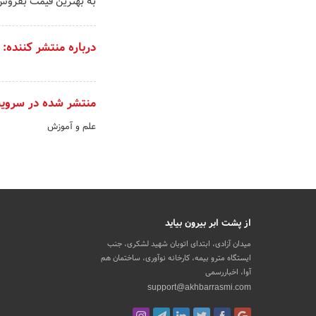
به بهترین قیمت بفروش
درباره منتشر کننده:
منتشر شده در سروی
علم و آموزش
از پشت ابر بیرون بیاید
میدان آزادی، ابتدای اتوبان شهید لشکری، جنب
ایستگاه مترو بیمه، کارخانه نوآوری، ساختمان هم
آوا، اخباررسمی
support@akhbarrasmi.com