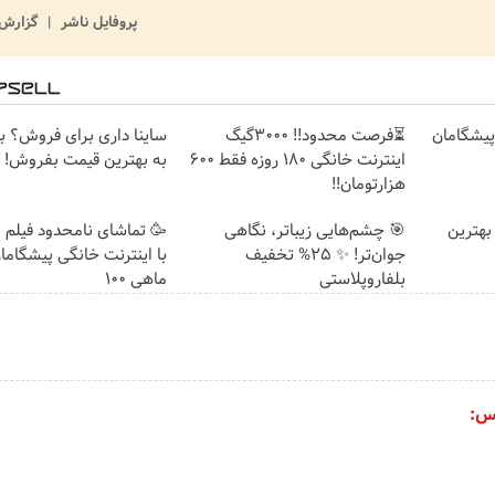
پروفایل ناشر
گزارش 
ت پیشگامان
⏳فرصت محدود!! 3000گیگ
ساینا داری برای فروش؟ با 
اینترنت خانگی 180 روزه فقط 600
به بهترین قیمت بفروش!
هزارتومان!!
بهترین
🎯 چشم‌هایی زیباتر، نگاهی
🥳 تماشای نامحدود فیلم 
جوان‌تر! ✨ 25% تخفیف
با اینترنت خانگی پیشگاما
بلفاروپلاستی
ماهی 100
س: