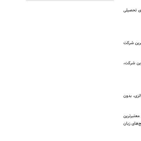
S-MM2H ، ویزای سوشیال، ویزای تحصیلی
رترین شرکت
یندگی رسمی این شرکت،
 مالزی، بدون
معتبرترین
ج‌های زبان