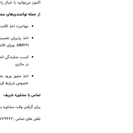
اکنون می‌توانید با خیال 
از جمله توانمندی‌های مش
مهاجرت اخذ اقامت مالزی قبولی 99 درصد
اخذ پذیرش تضمینی 
MM2H، ویزای اقامتS-MM2H ، ویزای سوشیال، ویزای تحصیلی مالزی
کسب نمایندگی انح
در مالزی
اخذ مجوز ورود به
خصوص شرایط قرنطین
تماس با مشاوره شریف
برای گرفتن وقت مشاوره با
تلفن های تماس :۲۲۷۷۹۴۶۲ (۲۱) ۹۸+