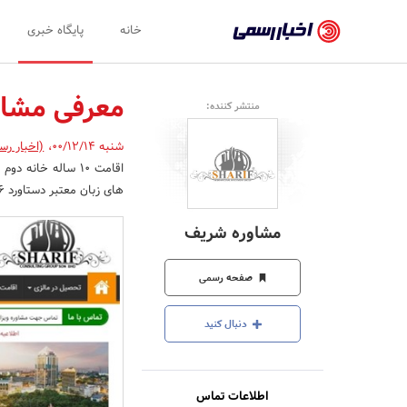
اخبار
خانه
پایگاه خبری
رسمی
-
معرفی مشا
منتشر کننده:
اخبار
شنبه 00/12/14
،
(اخبار رس
تایید
اقامت 10 ساله خان
شده
های زبان معتبر دستاورد 16 سال تلاش این شرکت است. هدف مشاوره شریف ارائه راهی به سوی زندگی بهتر است.
شرکت‌ها،
مشاوره شریف
سازمان‌ها
و
صفحه رسمی
روابط
دنبال کنید
عمومی‌ها
اطلاعات تماس