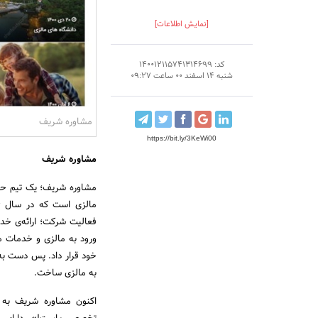
[نمایش اطلاعات]
کد: 140012115741314699
شنبه 14 اسفند 00 ساعت 09:27
مشاوره شریف
https://bit.ly/3KeWi00
مشاوره شریف
مشاوره شریف؛ یک تیم حر
فعالیت شرکت؛ ارائه‌ی خ
ورود به مالزی و خدمات مرب
خود قرار داد. پس دست به
به مالزی ساخت.