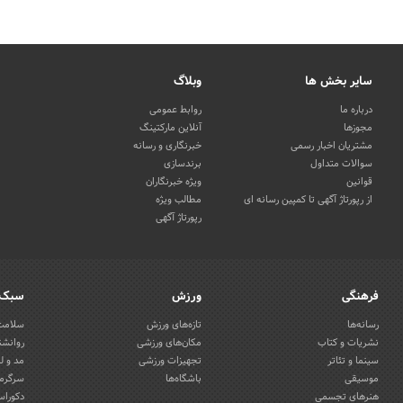
سایر بخش ها
وبلاگ
درباره ما
روابط عمومی
مجوزها
آنلاین مارکتینگ
مشتریان اخبار رسمی
خبرنگاری و رسانه
سوالات متداول
برندسازی
قوانین
ویژه خبرنگاران
از رپورتاژ آگهی تا کمپین رسانه ای
مطالب ویژه
رپورتاژ آگهی
فرهنگی
ورزش
سبک 
رسانه‌ها
تازه‌های ورزش
سلامت 
نشریات و کتاب
مکان‌های ورزشی
روانشن
سینما و تئاتر
تجهیزات ورزشی
مد و ل
موسیقی
باشگاه‌ها
سرگرمی
هنرهای تجسمی
دکوراس