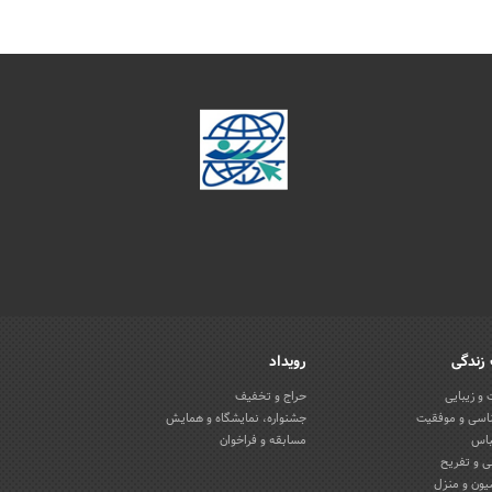
زندگی
رویداد
و زیبایی
حراج و تخفیف
اسی و موفقیت
جشنواره، نمایشگاه و همایش
باس
مسابقه و فراخوان
 و تفریح
یون و منزل