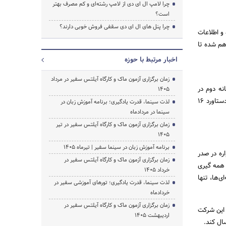
چرا لامپ ال ای دی از لامپ رشته‌ای و کم مصرف بهتر
است؟
چرا پنل های ال ای دی سقفی فروش خوبی دارند؟
و اطلاعات
هم شده تا
اخبار مرتبط با حوزه
زمان برگزاری آزمون ماک و کارگاه آیلتس سفیر در مرداد
رکلیه مقاطع تحصیلی، خدمات ویزا و اقامت 10 ساله خانه دوم در
1405
کشور مالزی می باشد. نمایندگی بیش ازهفتاد دانشگاه، کالج، مدرسه بین المللی و آموزشگاه های زبان معتبر دستاورد 16
لذت سینما، قدرت یادگیری؛ برنامه آموزش زبان در
سینما در مردادماه
زمان برگزاری آزمون ماک و کارگاه آیلتس سفیر در تیر
1405
برنامه آموزش زبان در سینما سفیر | تیرماه ۱۴۰۵
ره در صدر
زمان برگزاری آزمون ماک و کارگاه آیلتس سفیر در
 همه گیری
خرداد 1405
 مالزی و اخذ ویزای MM2H به غیر حرفه‌ای‌ها، تنها
لذت سینما، قدرت یادگیری؛ تورهای آموزشی سفیر در
خردادماه
زمان برگزاری آزمون ماک و کارگاه آیلتس سفیر در
 این شرکت
اردیبهشت 1405
ل ‌کند.