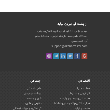
از پشت ابر بیرون بیاید
میدان آزادی، ابتدای اتوبان شهید لشکری، جنب
ایستگاه مترو بیمه، کارخانه نوآوری، ساختمان هم
آوا، اخباررسمی
support@akhbarrasmi.com
اقتصادی
اجتماعی
تجارت و بازار
علم و آموزش
کارآفرینی و استارتاپ
بهداشت و درمان
نفت، انرژی و صنایع وابسته
شهر و جامعه
تجارت الکترونیک و فناوری اطلاعات
حقوقی و قانون
صنعت و تولید
گردشگری و میراث فرهنگی