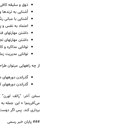
ذوق و سلیقه کافی
آشنایی به ترندها 
آشنایی با مبانی ر
اعتماد به نفس و پش
داشتن مهارت­های 
داشتن مهارت­های ت
توانایی مذاکره و کا
توانایی مدیریت زما
از چه راه­هایی می­توان ط
گذراندن دوره­های 
گذراندن دوره­های ک
سخن آخر: “رالف لورن” 
می‌آفرینم! » این جمله به 
برداری کند. پس اگر دوست 
### پایان خبر رسمی