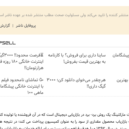
منتشر کننده را تایید می‌کند ولی مسئولیت صحت مطلب منتشر شده بر عهده ناشر اس
پروفایل ناشر
گزارش 
ت پیشگامان
ساینا داری برای فروش؟ با کارنامه
⏳فرصت محدود!
به بهترین قیمت بفروش!
هزارتومان!!
بهترین
هرچقدر می‌خوای دانلود کن؛ 3000
🥳 تماشای نامحدود فیلم 
گیگ داری!!
با اینترنت خانگی پیشگاما
ماهی 100
مارکتینگ یک روش برد- برد در بازاریابی دیجیتال است که در آن فروشنده یا تولیده کنن
بازاریاب محصول مقداری از سود را به عنوان کمیسیون پرداخت می کند؛ در نتیجه 
درگیر، به نتیجه دلخواه می رسند. در سال 1392 و با هدف فراهم سازی بستری برای ارائه خدمات به بازاریاب