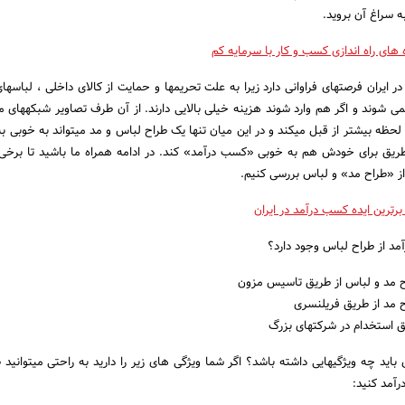
ه سراغ آن بروید.
 های راه اندازی کسب و کار با سرمایه کم
ایران فرصت­های فراوانی دارد زیرا به علت تحریم­ها و حمایت از کالای داخلی ، لباس­ه
می ­شوند و اگر هم وارد شوند هزینه خیلی بالایی دارند. از آن طرف تصاویر شبکه­های 
حظه بیشتر از قبل می­کند و در این میان تنها یک طراح لباس و مد می­تواند به خوبی به
 طریق برای خودش هم به خوبی «کسب درآمد» کند. در ادامه همراه ما باشید تا برخی
از «طراح مد» و لباس بررسی کنیم.
برترین ایده کسب درآمد در ایران
مد از طراح لباس وجود دارد؟
ح مد و لباس از طریق تاسیس مزون
 مد از طریق فریلنسری
 استخدام در شرکت­های بزرگ
اید چه ویژگی­هایی داشته باشد؟ اگر شما ویژگی های زیر را دارید به راحتی می­توانید 
آمد کنید: