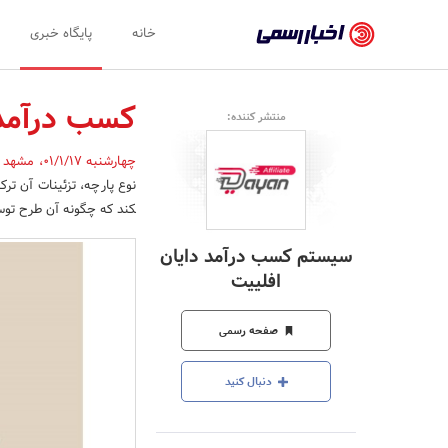
اخبار
خانه
پایگاه خبری
رسمی
-
کسب درآمد 
منتشر کننده:
اخبار
چهارشنبه 01/1/17
،
مشهد
تایید
نوع پارچه، تزئینات آن ترک
شده
کند که چگونه آن طرح توسط
شرکت‌ها،
سیستم کسب درآمد دایان
سازمان‌ها
افلییت
و
صفحه رسمی
روابط
عمومی‌ها
دنبال کنید