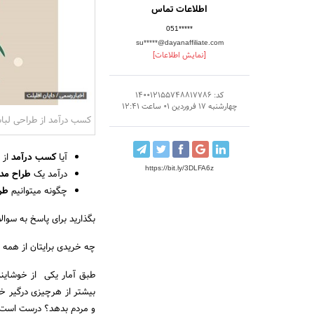
اطلاعات تماس
051*****
su*****@dayanaffiliate.com
[نمایش اطلاعات]
کد: 140012155748817786
چهارشنبه 17 فروردین 01 ساعت 12:41
کسب درآمد از طراحی لب
آیا
کسب درآمد
از 
https://bit.ly/3DLFA6z
درآمد یک
طراح مد
چگونه میتوانیم
طر
بگذارید برای پاسخ به سوال
چه خریدی برایتان از همه
طبق آمار یکی از خوشایند
بیشتر از هرچیزی درگیر خو
و مردم بدهد؟ درست است 