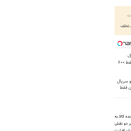
ت.
تخلف
! 3000گیگ
اینترنت خانگی 180 روزه فقط 600
و سریال
ن فقط
ده کالا به
هر دو نقش
ان، دایان افیلیت