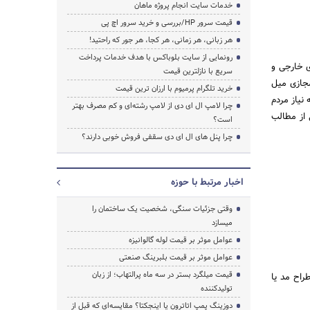
خدمات سایت انجام پروژه ماهان
قیمت سرور HP/بررسی و خرید سرور اچ پی
هر زبانی، هر زمانی، هر کجا، هر جور که راحتید!
رونمایی از سایت بلوباکس با هدف خدمات پرداخت
ای خارجی و
سریع با نازلترین قیمت
مجازی میل
خرید تلگرام پرمیوم با ارزان ترین قیمت
 نیاز مردم
چرا لامپ ال ای دی از لامپ رشته‌ای و کم مصرف بهتر
 از مطالب
است؟
چرا پنل های ال ای دی سقفی فروش خوبی دارند؟
اخبار مرتبط با حوزه
وقتی جزئیات سنگی، شخصیت یک ساختمان را
میسازد
عوامل موثر بر قیمت لوله گالوانیزه
عوامل موثر بر قیمت بلبرینگ صنعتی
قیمت میلگرد بستر در سه ماه پرالتهاب؛ از زبان
طراح مد یا
تولیدکننده
دوزینگ پمپ اتاترون یا اینجکتا؟ مقایسه‌ای که قبل از