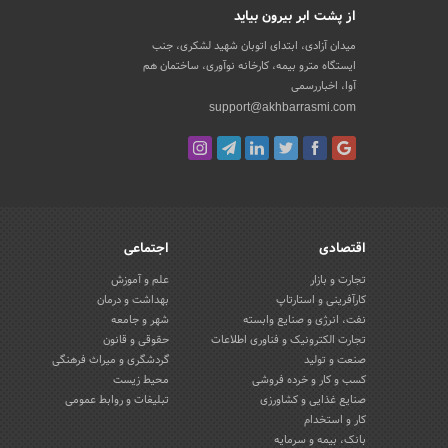
از پشت ابر بیرون بیاید
میدان آزادی، ابتدای اتوبان شهید لشکری، جنب
ایستگاه مترو بیمه، کارخانه نوآوری، ساختمان هم
آوا، اخباررسمی
support@akhbarrasmi.com
اقتصادی
اجتماعی
تجارت و بازار
علم و آموزش
کارآفرینی و استارتاپ
بهداشت و درمان
نفت، انرژی و صنایع وابسته
شهر و جامعه
تجارت الکترونیک و فناوری اطلاعات
حقوقی و قانون
صنعت و تولید
گردشگری و میراث فرهنگی
کسب و کار و خرده فروشی
محیط زیست
صنایع غذایی و کشاورزی
تبلیغات و روابط عمومی
کار و استخدام
بانک، بیمه و سرمایه