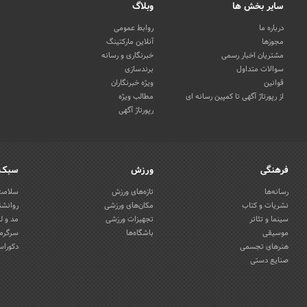
سایر بخش ها
وبلاگ
درباره ما
روابط عمومی
مجوزها
آنلاین مارکتینگ
مشتریان اخبار رسمی
خبرنگاری و رسانه
سوالات متداول
برندسازی
قوانین
ویژه خبرنگاران
از رپورتاژ آگهی تا کمپین رسانه ای
مطالب ویژه
رپورتاژ آگهی
فرهنگی
ورزش
سبک 
رسانه‌ها
تازه‌های ورزش
سلامت 
نشریات و کتاب
مکان‌های ورزشی
روانشن
سینما و تئاتر
تجهیزات ورزشی
مد و ل
موسیقی
باشگاه‌ها
سرگرمی
هنرهای تجسمی
دکوراس
صنایع دستی