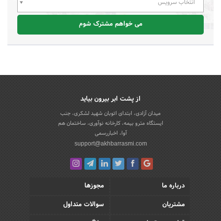
انتخاب سرویس
می خواهم مشترک شوم
از پشت ابر بیرون بیاید
میدان آزادی، ابتدای اتوبان شهید لشکری، جنب
ایستگاه مترو بیمه، کارخانه نوآوری، ساختمان هم
آوا، اخباررسمی
support@akhbarrasmi.com
درباره ما
مجوزها
مشتریان
سوالات متداول