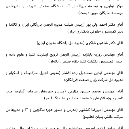
مرکز نوآوری و توسعه بین‌المللی آما دانشگاه صنعتی شریف و مدیرعامل
موسسه نخبگان میهن دوست)
آقای دکتر احمد ولی پور (رییس هیئت مدیره انجمن بازرگانی ایران و کانادا و
دبیر کمیسیون حقوقی بانکداری ایران)
آقای دکتر شاهین شاکری (مدیرعامل باشگاه مدیران ایران)
آقای مهندس روزبه بابازاده (رییس انجمن ترویج اینترنت اشیا و علوم داده و
رییس کمیسیون اینترنت اشیا نظام صنفی رایانه‌ای)
آقای مهندس آیدین اسماعیل زاده افشار (مدرس اجایل مارکتینگ و اسکرام و
مدیرعامل شرکت رایان صنعت فرزانگان)
آقای مهندس محمد حسین مزارعی (مدرس حوزه‌های سرمایه گذاری، مدیر
تامین پروژه لاکرهای هوشمند جابار در هلدینگ فاخر)
آقای مهندس امیررضا کشاورز (مدرس و منتور حوزه بلاکچین و IT و مدیرعامل
شرکت دانش بنیان قطبینو)
آقای حامد قادری (مدرس حوزه‌های مالی و حسابداری و مشاور مالی چندین