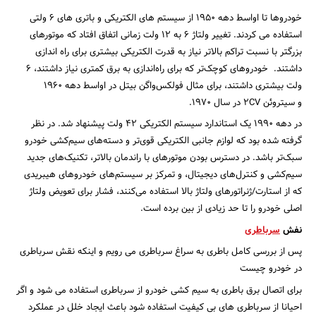
خودروها تا اواسط دهه 1950 از سیستم های الکتریکی و باتری های 6 ولتی
استفاده می کردند. تغییر ولتاژ 6 به 12 ولت زمانی اتفاق افتاد که موتورهای
بزرگتر با نسبت تراکم بالاتر نیاز به قدرت الکتریکی بیشتری برای راه اندازی
داشتند. خودروهای کوچک‌تر که برای راه‌اندازی به برق کمتری نیاز داشتند، 6
ولت بیشتری داشتند، برای مثال فولکس‌واگن بیتل در اواسط دهه 1960
و سیتروئن 2CV در سال 1970.
در دهه 1990 یک استاندارد سیستم الکتریکی 42 ولت پیشنهاد شد. در نظر
گرفته شده بود که لوازم جانبی الکتریکی قوی‌تر و دسته‌های سیم‌کشی خودرو
سبک‌تر باشد. در دسترس بودن موتورهای با راندمان بالاتر، تکنیک‌های جدید
سیم‌کشی و کنترل‌های دیجیتال، و تمرکز بر سیستم‌های خودروهای هیبریدی
که از استارت/ژنراتورهای ولتاژ بالا استفاده می‌کنند، فشار برای تعویض ولتاژ
اصلی خودرو را تا حد زیادی از بین برده است.
نفش
سرباطری
پس از بررسی کامل باطری به سراغ سرباطری می رویم و اینکه نقش سرباطری
در خودرو چیست
برای اتصال برق باطری به سیم کشی خودرو از سرباطری استفاده می شود و اگر
احیانا از سرباطری های بی کیفیت استفاده شود باعث ایجاد خلل در عملکرد