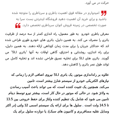
حرکت در می آورد.
بانک، بیمه و سرمایه
امیدوارم در مقاله فوق اهمیت باطری و سرباطری را متوجه شده
مسکن و ساختمان
باشید و برای خرید آن اهمیت دهید فروشگاه اینترنتی بست سرا به
صورت تخصصی در زمینه فروش انوان سرباطری تخصص دارد.
معرفی باطری خودرو به طور معمول، راه اندازی کمتر از سه درصد از ظرفیت
باتری را مصرف می کند. به همین دلیل، باتری های خودرو طوری طراحی شده
اند که حداکثر جریان را برای مدت زمان کوتاهی ارائه دهند. به همین دلیل،
برای راه اندازی، روشنایی و احتراق، گاهی اوقات به آنها "باتری SLI" می
گویند. باتری های SLI برای تخلیه عمیق طراحی نشده اند و تخلیه کامل می
تواند طول عمر باتری را کاهش دهد.
علاوه بر راه‌اندازی موتور، یک باتری SLI نیروی اضافی لازم را زمانی که
نیازهای الکتریکی خودرو از سیستم شارژ بیشتر است، تامین
می‌کند. همچنین یک تثبیت کننده است، که می تواند باعث آسیب رساندن
به ولاتژ شود. در حالی که موتور در حال کار است، بیشتر نیرو توسط دینام
تامین می شود که شامل یک تنظیم کننده ولتاژ برای حفظ خروجی بین 13.5
تا 14.5 ولت است
.
سلول ها برای ارائه یک سیستم اسمی 12 ولتی (در اکثر
وسایل نقلیه مسافربری و کامیون های سبک)، یا دوازده سلول برای یک