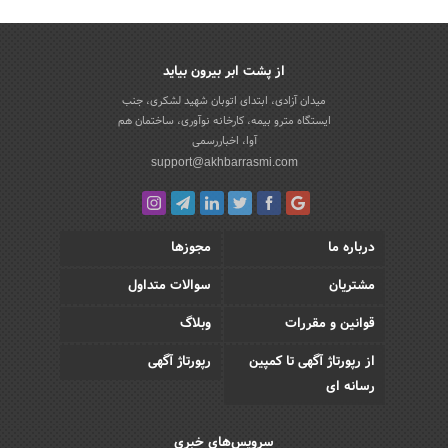
از پشت ابر بیرون بیاید
میدان آزادی، ابتدای اتوبان شهید لشکری، جنب
ایستگاه مترو بیمه، کارخانه نوآوری، ساختمان هم
آوا، اخباررسمی
support@akhbarrasmi.com
درباره ما
مجوزها
مشتریان
سوالات متداول
قوانین و مقررات
وبلاگ
از رپورتاژ آگهی تا کمپین
رپورتاژ آگهی
رسانه ای
سرویس‌های خبری