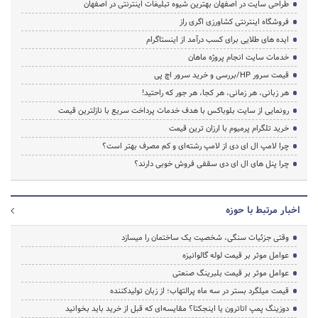
طراحی سایت در اصفهان بهترین شیوه تبلیغات اینترنتی در اصفهان
فروشگاه اینترنتی کشاورزی اگری راز
ایده های طلایی برای کسب درآمد از اینستاگرام
خدمات سایت انجام پروژه ماهان
قیمت سرور HP/بررسی و خرید سرور اچ پی
هر زبانی، هر زمانی، هر کجا، هر جور که راحتید!
رونمایی از سایت بلوباکس با هدف خدمات پرداخت سریع با نازلترین قیمت
خرید تلگرام پرمیوم با ارزان ترین قیمت
چرا لامپ ال ای دی از لامپ رشته‌ای و کم مصرف بهتر است؟
چرا پنل های ال ای دی سقفی فروش خوبی دارند؟
اخبار مرتبط با حوزه
وقتی جزئیات سنگی، شخصیت یک ساختمان را میسازد
عوامل موثر بر قیمت لوله گالوانیزه
عوامل موثر بر قیمت بلبرینگ صنعتی
قیمت میلگرد بستر در سه ماه پرالتهاب؛ از زبان تولیدکننده
دوزینگ پمپ اتاترون یا اینجکتا؟ مقایسه‌ای که قبل از خرید باید بخوانید