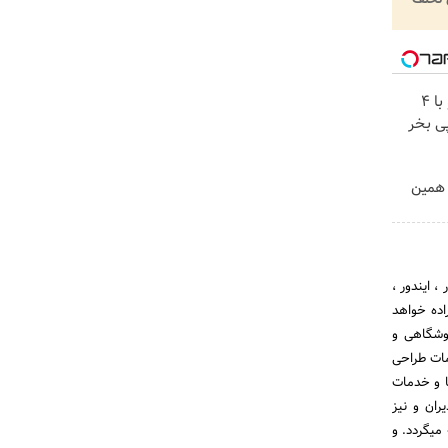
اینترنت LTE پیشگامان رو با 4
ی بخر
ر. همین
 ایندور ،
اده خواهد
وشگاهی و
دمات طراحی
 و خدمات
ران و نیز
میگردد. و