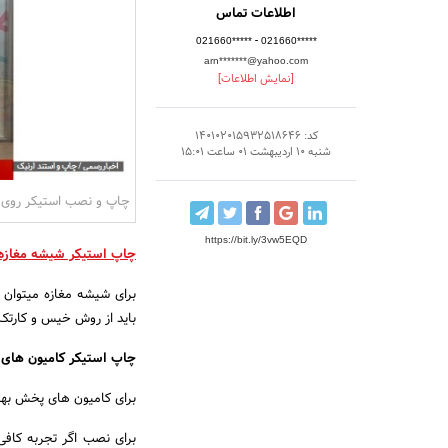
اطلاعات تماس
-
021660*****
021660*****
arn*******@yahoo.com
[نمایش اطلاعات]
کد: 140102015932518646
شنبه 10 اردیبهشت 01 ساعت 15:01
چاپ و نصب استیکر روی
https://bit.ly/3vw5EQD
چاپ استیکر شیشه مغازه
برای شیشه مغازه میتوان ا
باید از روش خیس و کارتک 
چاپ استیکر کامیون های
برای کامیون های پخش بهت
برای نصب اگر تجربه کافی 