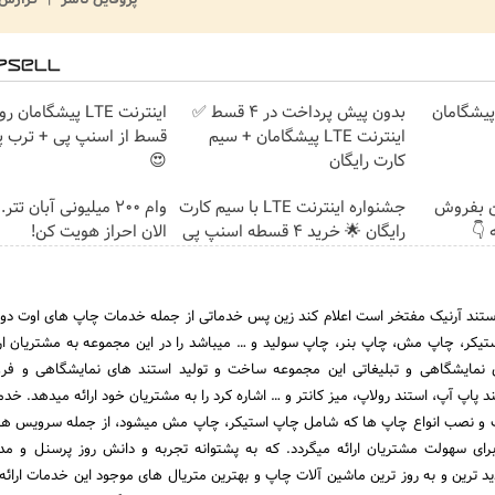
ت پیشگامان
بدون پیش پرداخت در 4 قسط ✅
اینترنت LTE پیشگامان + سیم
قسط از اسنپ پی + ترب پ
کارت رایگان
😍
ن بفروش
جشنواره اینترنت LTE با سیم کارت
وام 200 میلیونی آبان تت
 👇
رایگان 🌟 خرید 4 قسطه اسنپ پی
الان احراز هویت کن!
ستند آرنیک مفتخر است اعلام کند زین پس خدماتی از جمله خدمات چاپ های اوت دور ،
یکر، چاپ مش، چاپ بنر، چاپ سولید و … میباشد را در این مجموعه به مشتریان ار
ی نمایشگاهی و تبلیغاتی این مجموعه ساخت و تولید استند های نمایشگاهی و فر
ند پاپ آپ، استند رولاپ، میز کانتر و … اشاره کرد را به مشتریان خود ارائه میدهد. خ
و نصب انواع چاپ ها که شامل چاپ استیکر، چاپ مش میشود، از جمله سرویس ها
ای سهولت مشتریان ارائه میگردد. که به پشتوانه تجربه و دانش روز پرسنل و مدی
د ترین و به روز ترین ماشین آلات چاپ و بهترین متریال های موجود این خدمات ارائه 