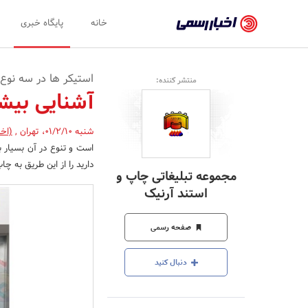
اخبار
خانه
پایگاه خبری
رسمی
-
استیکر ها در سه نوع
منتشر کننده:
اخبار
آشنایی بیشت
تایید
شنبه 01/2/10
،
تهران
,
(اخب
شده
است و تنوع در آن بسیار ب
شرکت‌ها،
دارید را از این طریق به چا
مجموعه تبلیغاتی چاپ و
سازمان‌ها
استند آرنیک
و
صفحه رسمی
روابط
عمومی‌ها
دنبال کنید