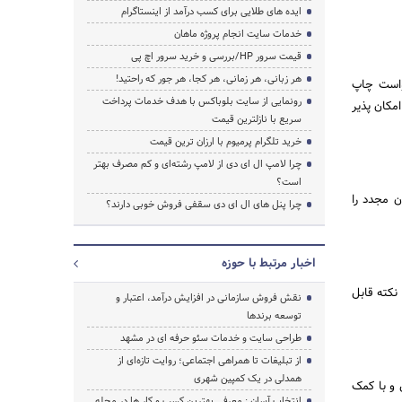
ایده های طلایی برای کسب درآمد از اینستاگرام
خدمات سایت انجام پروژه ماهان
قیمت سرور HP/بررسی و خرید سرور اچ پی
هر زبانی، هر زمانی، هر کجا، هر جور که راحتید!
خواست چاپ
رونمایی از سایت بلوباکس با هدف خدمات پرداخت
مکان پذیر
سریع با نازلترین قیمت
خرید تلگرام پرمیوم با ارزان ترین قیمت
چرا لامپ ال ای دی از لامپ رشته‌ای و کم مصرف بهتر
است؟
 مجدد را
چرا پنل های ال ای دی سقفی فروش خوبی دارند؟
اخبار مرتبط با حوزه
نکته قابل
نقش فروش سازمانی در افزایش درآمد، اعتبار و
توسعه برندها
طراحی سایت و خدمات سئو حرفه ای در مشهد
از تبلیغات تا همراهی اجتماعی؛ روایت تازه‌ای از
همدلی در یک کمپین شهری
 و با کمک
انتخاب آسان : معرفی بهترین کسب و کار ها در مجله