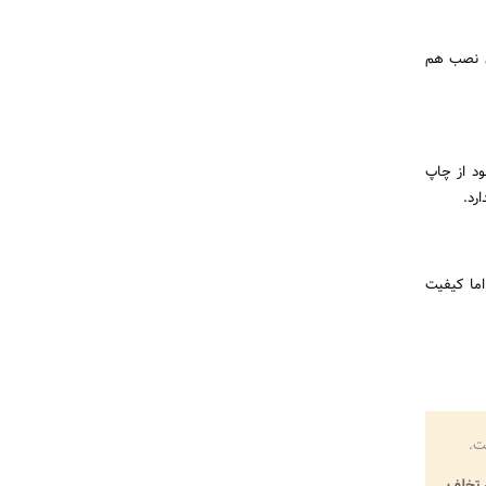
ای نصب هم
ود از چاپ
رد.
اما کیفیت
ت.
تخلف