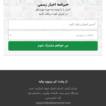
خبرنامه اخبار رسمی
اخبار را با توجه به حوزه موردنظر
در ایمیل خود دریافت کنید
انتخاب سرویس
می خواهم مشترک شوم
از پشت ابر بیرون بیاید
میدان آزادی، ابتدای اتوبان شهید لشکری، جنب
ایستگاه مترو بیمه، کارخانه نوآوری، ساختمان هم
آوا، اخباررسمی
support@akhbarrasmi.com