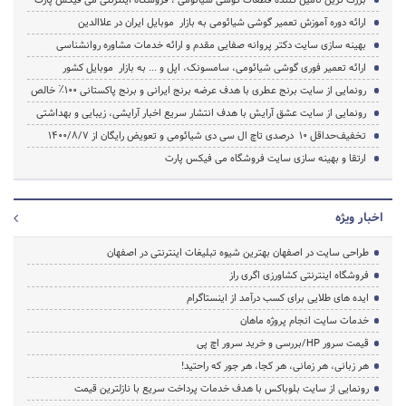
ارائه دوره آموزش تعمیر گوشی شیائومی به بازار موبایل ایران در علاالدین
بهینه سازی سایت دکتر پروانه صفایی مقدم و ارائه خدمات مشاوره روانشناسی
ارائه تعمیر فوری گوشی شیائومی، سامسونک، اپل و ... به بازار موبایل کشور
رونمایی از سایت برنج عطری با هدف عرضه برنج ایرانی و برنج پاکستانی ۱۰۰٪ خالص
رونمایی از سایت عشق آرایش با هدف انتشار سریع اخبار آرایشی، زیبایی و بهداشتی
تخفیف‌حداقل 10 درصدی تاچ ال سی دی شیائومی و تعویض رایگان از 1400/8/7
ارتقا و بهینه سازی سایت فروشگاه می فیکس پارت
اخبار ویژه
طراحی سایت در اصفهان بهترین شیوه تبلیغات اینترنتی در اصفهان
فروشگاه اینترنتی کشاورزی اگری راز
ایده های طلایی برای کسب درآمد از اینستاگرام
خدمات سایت انجام پروژه ماهان
قیمت سرور HP/بررسی و خرید سرور اچ پی
هر زبانی، هر زمانی، هر کجا، هر جور که راحتید!
رونمایی از سایت بلوباکس با هدف خدمات پرداخت سریع با نازلترین قیمت