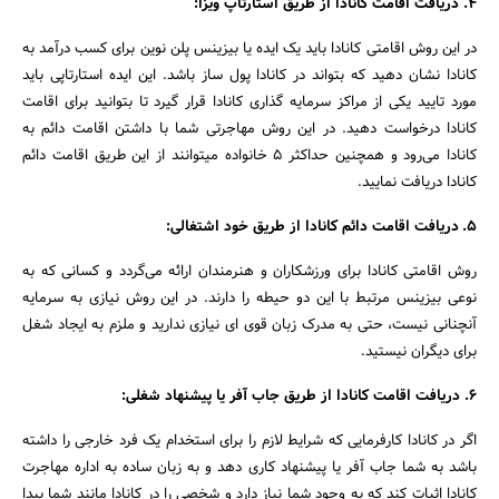
4. دریافت اقامت کانادا از طریق استارتاپ ویزا:
در این روش اقامتی کانادا باید یک ایده یا بیزینس پلن نوین برای کسب درآمد به
کانادا نشان دهید که بتواند در کانادا پول ساز باشد. این ایده استارتاپی باید
مورد تایید یکی از مراکز سرمایه گذاری کانادا قرار گیرد تا بتوانید برای اقامت
کانادا درخواست دهید. در این روش مهاجرتی شما با داشتن اقامت دائم به
کانادا می‌رود و همچنین حداکثر 5 خانواده میتوانند از این طریق اقامت دائم
کانادا دریافت نمایید.
5. دریافت اقامت دائم کانادا از طریق خود اشتغالی:
روش اقامتی کانادا برای ورزشکاران و هنرمندان ارائه می‌گردد و کسانی که به
نوعی بیزینس مرتبط با این دو حیطه را دارند. در این روش نیازی به سرمایه
آنچنانی نیست، حتی به مدرک زبان قوی ای نیازی ندارید و ملزم به ایجاد شغل
برای دیگران نیستید.
6. دریافت اقامت کانادا از طریق جاب آفر یا پیشنهاد شغلی:
اگر در کانادا کارفرمایی که شرایط لازم را برای استخدام یک فرد خارجی را داشته
باشد به شما جاب آفر یا پیشنهاد کاری دهد و به زبان ساده به اداره مهاجرت
کانادا اثبات کند که به وجود شما نیاز دارد و شخصی را در کانادا مانند شما پیدا