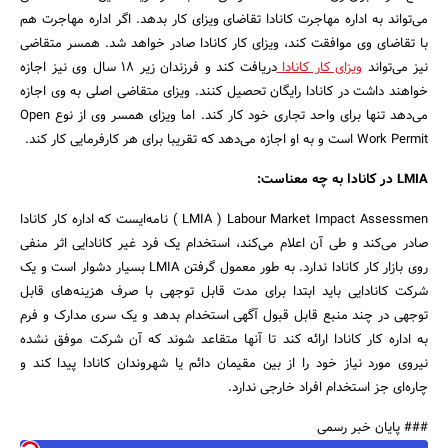
می‌تواند به اداره مهاجرت کانادا تقاضای ویزای کار بدهد. اگر اداره مهاجرت هم
با تقاضای وی موافقت کند، ویزای کار کانادا صادر خواهد شد. همسر متقاضی
نیز می‌تواند
ویزای کار کانادا
دریافت کند و فرزندان زیر 18 سال وی نیز اجازه
خواهند داشت در کانادا رایگان تحصیل کنند. ویزای متقاضی اصلی به وی اجازه
می‌دهد تنها برای واحد تجاری خود کار کند. اما ویزای همسر وی از نوع Open
Work Permit است و به او اجازه می‌دهد که تقریبا برای هر کارفرمایی کار کند.
LMIA در کانادا به چه معناست:
LMIA ) Labour Market Impact Assessmen ) نامه‌ایست که اداره کار کانادا
صادر می‌کند و طی آن اعلام می‌کند، استخدام یک فرد غیر کانادایی اثر منفی
روی بازار کار کانادا ندارد. به طور معمول گرفتن LMIA بسیار دشوار است و یک
شرکت کانادایی باید ابتدا برای مدت قابل توجهی با صرف هزینه‌های قابل
توجهی در چند منبع قابل قبول آگهی استخدام بدهد و یک سری مدارک و فرم
به اداره کار کانادا ارائه کند تا آنها متقاعد شوند که آن شرکت موفق نشده
نیروی مورد نیاز خود را از بین مقیمان دائم یا شهروندان کانادا پیدا کند و
چاره‌ای جز استخدام افراد خارجی ندارد.
### پایان خبر رسمی