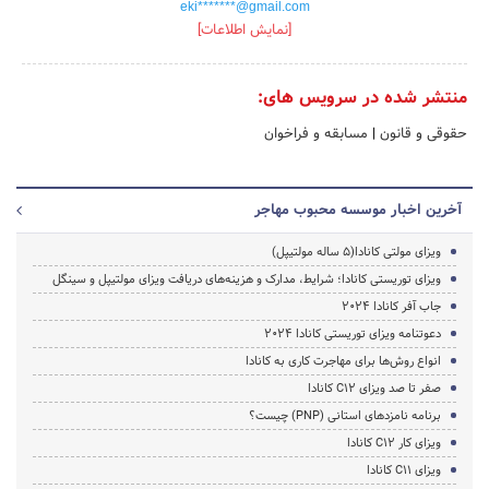
eki*******@gmail.com
[نمایش اطلاعات]
منتشر شده در سرویس های:
حقوقی و قانون
|
مسابقه و فراخوان
آخرین اخبار موسسه محبوب مهاجر
ویزای مولتی کانادا(5 ساله مولتیپل)
ویزای توریستی کانادا؛ شرایط، مدارک و هزینه‌های دریافت ویزای مولتیپل و سینگل
جاب آفر کانادا 2024
دعوتنامه ویزای توریستی کانادا 2024
انواع روش‌ها برای مهاجرت کاری به کانادا
صفر تا صد ویزای C12 کانادا
برنامه نامزدهای استانی (PNP) چیست؟
ویزای کار C12 کانادا
ویزای C11 کانادا