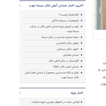
آخرین اخبار صندلی آمفی تئاتر سینما چوب
اتاق فرمان چیست؟
خصوصیات سینمای خانگی
تولید و فروش ویژه صندلی آمفی تئاتر در شرکت
سینما چوب
نحوه صحیح نشستن در سالن سینما
تجهیز سالن کنفرانس
تجهیز سالن سینمایی
صندلی همایش
آکوستیک در سالن آمفی تئاتر
ی
صندلی آمفی تئاتر C550
نس و
تولید و ارائه جدیدترین محصول از صندلی های آمفی
ی
تئاتر سینما چوب
یون
اخبار ویژه
جستجو
طراحی سایت در اصفهان بهترین شیوه تبلیغات