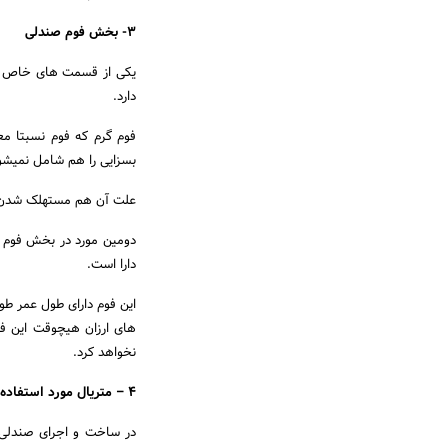
3- بخش فوم صندلی
یکی از قسمت های خاص یک
دارد.
فوم گرم که فوم نسبتا مع
بسزایی را هم شامل نمیشو
علت آن هم مستهلک شدن ز
دومین مورد در بخش فوم ا
دارا است.
این فوم دارای طول عمر طو
های ارزان هیچوقت این فو
نخواهد کرد.
4 – متریال مورد استفاده در دسته و پشتی های صندلی ها :
در ساخت و اجرای صندلی ه