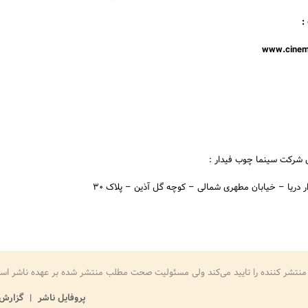
:
 شرکت سینما چوب فیدار :
 دریا – خیابان مطهری شمالی – کوچه گل آذین – پلاک 30
منتشر کننده را تایید می‌کند ولی مسئولیت صحت مطلب منتشر شده بر عهده ناشر اس
پروفایل ناشر
گزارش 