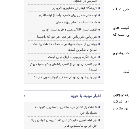
اینترنتی در اصفهان
فروشگاه اینترنتی کشاورزی اگری راز
یی زیبا و
ایده های طلایی برای کسب درآمد از اینستاگرام
خدمات سایت انجام پروژه ماهان
 قیمت های
قیمت سرور HP/بررسی و خرید سرور اچ پی
نی است که
هر زبانی، هر زمانی، هر کجا، هر جور که راحتید!
رونمایی از سایت بلوباکس با هدف خدمات پرداخت
سریع با نازلترین قیمت
وت بیشتری
خرید تلگرام پرمیوم با ارزان ترین قیمت
چرا لامپ ال ای دی از لامپ رشته‌ای و کم مصرف بهتر
است؟
شت.
چرا پنل های ال ای دی سقفی فروش خوبی دارند؟
دد.پروفیل
اخبار مرتبط با حوزه
ه در شرکت
5 علت باز نشدن درب ماشین لباسشویی کنوود به
ین متریال
همراه راه حل
چرا لباسشویی حایر کار نمی کند؟ بررسی عوامل و راه
حل خرابی لباسشویی هایر