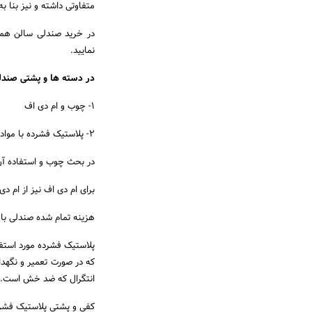
متفاوتی داشته و نیز بنا 
در خرید صندلی سالن هما
نمایید.
در دسته ها و پشتی صندلی
1- چوب و ام دی اف
2- پلاستیک فشرده با مواد اولیه درجه یک
در بحث چوب و استفاده آن 
برای ام دی اف نیز از ام دی اف روکش دار 16 
هزینه تمام شده صندلی با 
پلاستیک فشرده مورد استف
که در صورت تعمیر و نگهد
انتگرال که ضد خش است.
کفی و پشتی پلاستیک فشرده (ABS) نیز قابلیت تحمل فشار و وزن تا 140 کیلوگرم را داشته 