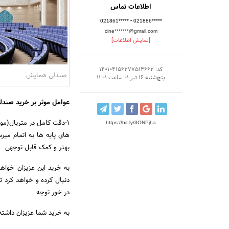
اطلاعات تماس
-
021861*****
021886*****
cine*******@gmail.com
[نمایش اطلاعات]
کد: 140104156277513662
صندلی همایش
پنج‌شنبه 16 تیر 01 ساعت 11:01
عوامل موثر بر خرید صند
1-دقت کامل در متریال(موا
https://bit.ly/3ONPjha
های پایه ها به اتمام میر
بهتر و کمک قابل توجهی
به خرید این عزیزان خوا
دنبال کرده و خواهد کرد ت
در خور توجه
به خرید شما عزیزان داشته