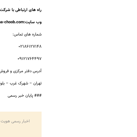
راه های ارتباطی با شرکت 
وب سایت:www.cinema-choob.com
شماره های تماس:
02186127148
09121764497
آدرس دفتر مرکزی و فروش
تهران – شهرک غرب – بلوار
### پایان خبر رسمی
اخبار رسمی هویت 