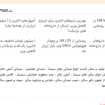
لوکس‌ترین شاسی‌بلند EREV در
بهترین داروهای لاغری برای شروع
آمپول‌های لا
 رونمایی
کاهش وزن، ارسال از داروخانه
ارزان‌تر از همه‌جا بخر!
های نزدیکت!
داروهای
رونمایی از IM LS9، پرچم‌دار
۱ میلیون تومان تخفیف 
ز داروخانه
فوق‌لوکس EREV وارد بازار ایران
لاغری؛ یک قدم نزدیک‌تر 
شد
کاهش وزن
ولید و صادر کننده انواع صندلی های سینما ، صندلی همایش ، صندلی آمفی تئاتر
ل انواع سالن های سینما ، آمفی تئاتر ، چند منظوره، همایش، سمینار ، کلاس های
از تجهیز دکور سالن ، نصب صندلی سالن ، طراحی و مشاوره سالن ، صوت و تصویر سالن
ها
س: