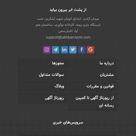
از پشت ابر بیرون بیاید
میدان آزادی، ابتدای اتوبان شهید لشکری، جنب
ایستگاه مترو بیمه، کارخانه نوآوری، ساختمان هم
آوا، اخباررسمی
support@akhbarrasmi.com
درباره ما
مجوزها
مشتریان
سوالات متداول
قوانین و مقررات
وبلاگ
از رپورتاژ آگهی تا کمپین
رپورتاژ آگهی
رسانه ای
سرویس‌های خبری