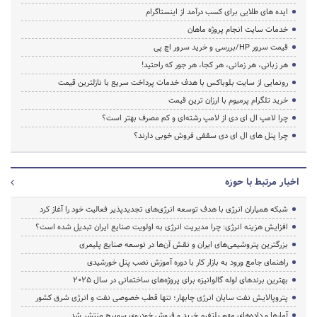
ایده های طلایی برای کسب درآمد از اینستاگرام
خدمات سایت انجام پروژه ماهان
قیمت سرور HP/بررسی و خرید سرور اچ پی
هر زبانی، هر زمانی، هر کجا، هر جور که راحتید!
رونمایی از سایت بلوباکس با هدف خدمات پرداخت سریع با نازلترین قیمت
خرید تلگرام پرمیوم با ارزان ترین قیمت
چرا لامپ ال ای دی از لامپ رشته‌ای و کم مصرف بهتر است؟
چرا پنل های ال ای دی سقفی فروش خوبی دارند؟
اخبار مرتبط با حوزه
شبکه همیاران انرژی با هدف توسعه انرژی‌های تجدیدپذیر فعالیت خود را آغاز کرد
افزایش هزینه انرژی: چرا مدیریت انرژی به اولویت صنایع ایران تبدیل شده است؟
بزرگترین پتروشیمی‌های ایران و نقش آن‌ها در توسعه صنایع پلیمری
راهنمای جامع ورود به بازار کار با دوره آموزش نصب پنل خورشیدی
بهترین برندهای لوله گالوانیزه برای پروژه‌های ساختمانی در سال ۲۰۲۵
پتروپالایش نفت سایان انرژی چابهار؛ تنها قطب خصوصی نفت و انرژی شرق کشور
آمارها و داده‌های مهم پلتفرم خرید و فروش خودروی سوییچ منتشر شد