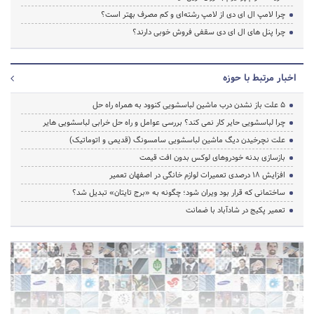
چرا لامپ ال ای دی از لامپ رشته‌ای و کم مصرف بهتر است؟
چرا پنل های ال ای دی سقفی فروش خوبی دارند؟
اخبار مرتبط با حوزه
5 علت باز نشدن درب ماشین لباسشویی کنوود به همراه راه حل
چرا لباسشویی حایر کار نمی کند؟ بررسی عوامل و راه حل خرابی لباسشویی هایر
علت نچرخیدن دیگ ماشین لباسشویی سامسونگ (قدیمی و اتوماتیک)
بازسازی بدنه خودروهای لوکس بدون افت قیمت
افزایش ۱۸ درصدی تعمیرات لوازم خانگی در اصفهان تعمیر
ساختمانی که قرار بود ویران شود؛ چگونه به «برج تایتان» تبدیل شد؟
تعمیر پکیج در شادآباد با ضمانت