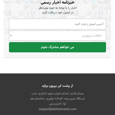
خبرنامه اخبار رسمی
اخبار را با توجه به حوزه موردنظر
در ایمیل خود دریافت کنید
انتخاب سرویس
می خواهم مشترک شوم
از پشت ابر بیرون بیاید
میدان آزادی، ابتدای اتوبان شهید لشکری، جنب
ایستگاه مترو بیمه، کارخانه نوآوری، ساختمان هم
آوا، اخباررسمی
support@akhbarrasmi.com