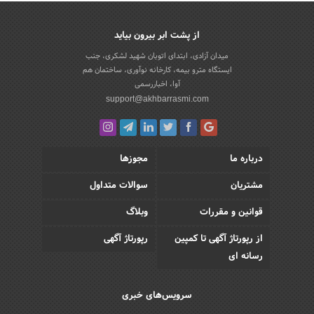
از پشت ابر بیرون بیاید
میدان آزادی، ابتدای اتوبان شهید لشکری، جنب
ایستگاه مترو بیمه، کارخانه نوآوری، ساختمان هم
آوا، اخباررسمی
support@akhbarrasmi.com
درباره ما
مجوزها
مشتریان
سوالات متداول
قوانین و مقررات
وبلاگ
از رپورتاژ آگهی تا کمپین
رپورتاژ آگهی
رسانه ای
سرویس‌های خبری