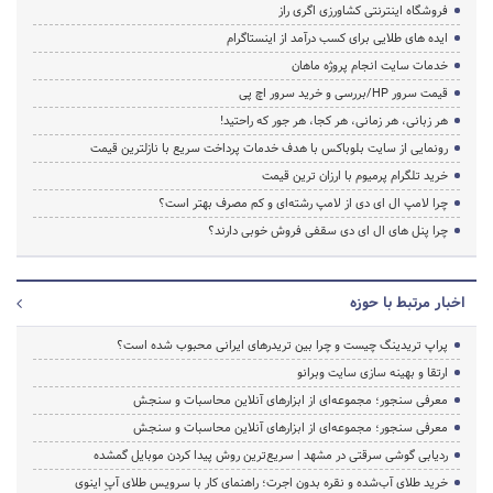
فروشگاه اینترنتی کشاورزی اگری راز
ایده های طلایی برای کسب درآمد از اینستاگرام
خدمات سایت انجام پروژه ماهان
قیمت سرور HP/بررسی و خرید سرور اچ پی
هر زبانی، هر زمانی، هر کجا، هر جور که راحتید!
رونمایی از سایت بلوباکس با هدف خدمات پرداخت سریع با نازلترین قیمت
خرید تلگرام پرمیوم با ارزان ترین قیمت
چرا لامپ ال ای دی از لامپ رشته‌ای و کم مصرف بهتر است؟
چرا پنل های ال ای دی سقفی فروش خوبی دارند؟
اخبار مرتبط با حوزه
پراپ تریدینگ چیست و چرا بین تریدرهای ایرانی محبوب شده است؟
ارتقا و بهینه سازی سایت وبرانو
معرفی سنجور؛ مجموعه‌ای از ابزارهای آنلاین محاسبات و سنجش
معرفی سنجور؛ مجموعه‌ای از ابزارهای آنلاین محاسبات و سنجش
ردیابی گوشی سرقتی در مشهد | سریع‌ترین روش پیدا کردن موبایل گمشده
خرید طلای آب‌شده و نقره بدون اجرت؛ راهنمای کار با سرویس طلای آپِ اینوی