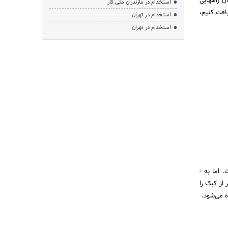
ن راه­هایی
استخدام در مازندران ملی کار
یافت کنیم،
استخدام در تهران
استخدام در تهران
شرایط مهاجرت به کانادا از طریق ویزای Express Entry برای هریک از سه برنامه ذکر شده در بالا، متفاوت است. اما به ­
نی غیر از کبک را
 می­‌شود.