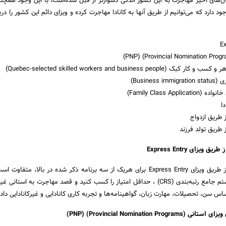
‌‌‌ل‌­های اخیر مهاجرت به این کشور اندکی دشوارتر از قبل شد‌‌ه‌­است، با این وجود هم­چنا
جود دارد که می­‌توانیم از طریق آن­ها به کانادا مهاجرت کرده و ویزای دائم این کشور را در
Quebec-selected skilled workers and business peop)
Busines)
Family Class App)
ا
ز طریق ازدواج
ز طریق تولد فرزند
زای Express Entry
طورکلی لازم است، در سیستم جامع رتبه­‌بندی (CRS) ، حداقل امتیاز را کسب کنید و قصد مهاجرت به استا
اس سن، تحصیلات، مهارت زبان، گواهینامه‌­ها و تجربه کاری کانادایی و غیرکانادایی داده
Provincial Nomination Progra)