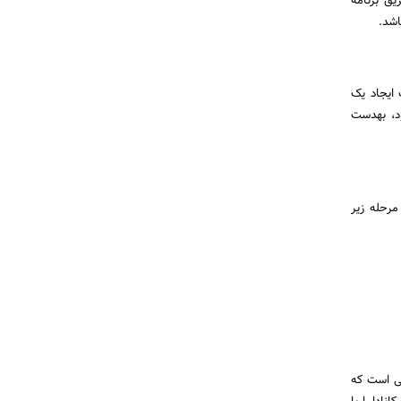
یق برنامه
 ظرفیت ایجاد یک
د، به­دست
Canada Self-employed immigra) شامل سه مرحله زیر
ی است که