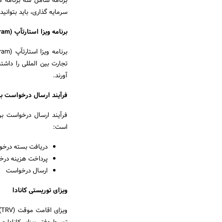
برنامه شامل سه برنامه مه
سرمایه­ گذاری، باید بتوانید 800000 دلار کانادا سرمایه­ گذاری کنید و ارزش دارایی خالص­اتان 6/1 میلیون دلار کانادا با
برنامه ویزا استارت­آپ (Start-up Visa program)
تجارت بین­ المللی را داشت
آورند.
فرآیند ارسال درخواست برای برنامه مهاج
است:
دریافت بسته درخو
پرداخت هزینه در
ارسال درخواست
ویزای توریستی کانادا
ویزای اقامت موقت (TRV) که به آن ویزای بازدید کننده یا