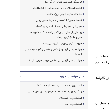
فروشگاه اینترنتی کشاورزی اگری راز
ایده های طلایی برای کسب درآمد از اینستاگرام
خدمات سایت انجام پروژه ماهان
قیمت سرور HP/بررسی و خرید سرور اچ پی
جستجو
هر زبانی، هر زمانی، هر کجا، هر جور که راحتید!
رونمایی از سایت بلوباکس با هدف خدمات پرداخت
سریع با نازلترین قیمت
خرید تلگرام پرمیوم با ارزان ترین قیمت
چرا لامپ ال ای دی از لامپ رشته‌ای و کم مصرف بهتر
است؟
د‌ه‌هایشان،
چرا پنل های ال ای دی سقفی فروش خوبی دارند؟
 که در این
اخبار مرتبط با حوزه
تن گذرنامه
کمیسیون راننده تپسی در همدان صفر شد!
ویژگی‌های یک خدمتکار خانم خوب برای امور منزل
استخدام در خوزستان
ده­‌هایمان
استخدام در یزد