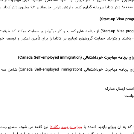
اجرتی “سرمایه­ گذاری” ، “کارآفرینی” و ” خود اشتغالی” می­شود. برای مهاجرت از طر
شد.
برنامه ویزا استارت­آپ (Start-up Visa program) از برنامه­ های کسب و کار نوآورانه­ای حمایت می­کند که
ه باشند و بتوانند حمایت گروه­های تجاری در کانادا را برای تأمین اعتبار و توسعه خو
رت خوداشتغالی (Canada Self-employed immigration)
فرآیند ارسال درخواست برای برنامه مهاجرت خوداشتغالی (tion
است ارسال مدارک
خواست
ویزای توریستی کانادا
نیز گفته می شود، سندی رسم