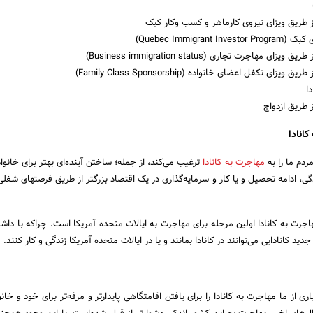
از طریق ویزای نیروی کارماهر و کسب وکار کبک
Quebec Immigrant )
ای مهاجرت تجاری (Business immigration status)
یزای تکفل اعضای خانواده (Family Class Sponsorship)
ا
ز طریق ازدواج
کانادا
ردم ما را به
مهاجرت به کانادا
ترغیب می‌­کند، از جمله؛ ساختن آیند‌‌‌‌‌‌‌ه­‌ای بهتر برای خانوا
گی، ادامه تحصیل و یا کار و سرمایه‌­گذاری در یک اقتصاد بزرگتر از طریق فرصت­های شغلی
 مهاجرت به کانادا اولین مرحله برای مهاجرت به ایالات متحده آمریکا است. چراکه با داش
ید کانادایی می­‌توانند در کانادا بمانند و یا در ایالات متحده آمریکا زندگی و کار کنند.
ی از ما مهاجرت به کانادا را برای یافتن اقامتگاهی پایدارتر و مرفه‌­تر برای خود و خانوا