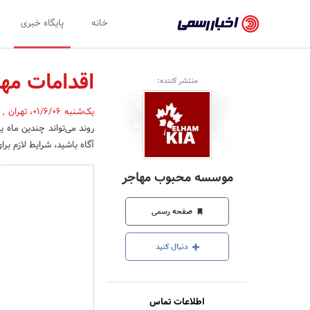
اخبار
خانه
پایگاه خبری
رسمی
-
اقدامات مها
منتشر کننده:
اخبار
یک‌شنبه 01/6/06
،
تهران
,
تایید
روند می­‌تواند چندین ماه 
شده
آگاه باشید، شرایط لازم برا
شرکت‌ها،
موسسه محبوب مهاجر
سازمان‌ها
و
صفحه رسمی
روابط
دنبال کنید
عمومی‌ها
اطلاعات تماس