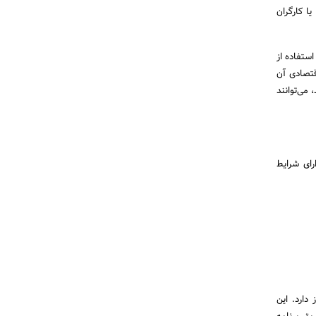
ا کارگران
طقه تحت نظارت پارلمان کانادا (Northwest Territories, Nunavut and Yukon) با استفاده از
نیاز اقتصادی آن
می­‌توانند
 مناسب است که دارای شرایط
دجه نسبتا زیادی نیاز دارد. این