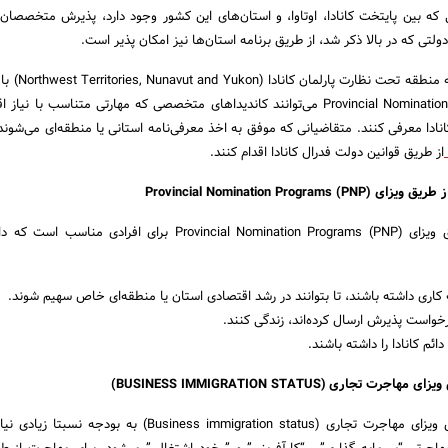
 که بین پایتخت کانادا، اوتاوا، و استان­‌های این کشور وجود دارد، پذیرش متخصصان ی
دولتی که در بالا ذکر شد، از طریق برنامه­ استان‌­ها نیز امکان پذیر است.
تقریباً همه ده استان و سه من
برنامه (Provincial Nomination Programs (PNP می­‌توانند کاندیداهای متخصصی که مهارتی متناسب با 
نادا معرفی کنند. متقاضیانی که موفق به اخذ معرفی­‌نامه استانی یا منطقه‌­ای می­‌شوند، 
از طریق قوانین دولت فدرال کانادا اقدام کنند.
Provincial Nomination Progr
مهاجرت به کانادا از طریق ویزای (Provincial Nomination Programs (PNP برای افرادی
اری داشته باشند، تا بتوانند در رشد اقتصادی استان یا منطقه‌­ای خاص سهیم شوند.
خواست پذیرش ارسال کرده­‌اند، زندگی کنند.
ئم کانادا را داشته باشند.
تجاری (BUSINESS IMMIGRATION STATUS)
مهاجرت به کانادا از طریق ویزای مهاجرت تجاری (Business immigration status) به بو