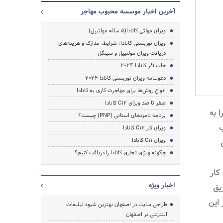
آخرین اخبار موسسه محبوب مهاجر
ویزای مولتی کانادا(5 ساله مولتیپل)
ویزای توریستی کانادا؛ شرایط، مدارک و هزینه‌های
دریافت ویزای مولتیپل و سینگل
جاب آفر کانادا 2024
دعوتنامه ویزای توریستی کانادا 2024
انواع روش‌ها برای مهاجرت کاری به کانادا
صفر تا صد ویزای C12 کانادا
ا به
برنامه نامزدهای استانی (PNP) چیست؟
ب
ویزای کار C12 کانادا
ویزای C11 کانادا
ی
چگونه ویزای تجاری کانادا را دریافت کنیم؟
کار
اخبار ویژه
ریق
این
طراحی سایت در اصفهان بهترین شیوه تبلیغات
اینترنتی در اصفهان