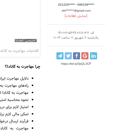
-
021220*****
090159*****
eki*******@gmail.com
[نمایش اطلاعات]
کد: 140106056380818027
یک‌شنبه 6 شهریور 01 ساعت 10:04
اقدامات مهاجرت به کانادا
https://bit.ly/3pQL3CF
چرا مهاجرت به کانادا؟
دلایل مهاجرت ایرانی‌
راه­‌های مهاجرت به 
مهاجرت به کانادا از طریق ry
نحوه محاسبه امتیازدهی Express Entry
امتیاز لازم برای دریافت ویز
تمکن مالی لازم برای دریاف
فرآیند ارسال درخوا