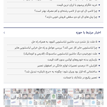
خرید تلگرام پرمیوم با ارزان ترین قیمت
چرا لامپ ال ای دی از لامپ رشته‌ای و کم مصرف بهتر است؟
چرا پنل های ال ای دی سقفی فروش خوبی دارند؟
اخبار مرتبط با حوزه
5 علت باز نشدن درب ماشین لباسشویی کنوود به همراه راه حل
چرا لباسشویی حایر کار نمی کند؟ بررسی عوامل و راه حل خرابی لباسشویی هایر
علت نچرخیدن دیگ ماشین لباسشویی سامسونگ (قدیمی و اتوماتیک)
بازسازی بدنه خودروهای لوکس بدون افت قیمت
افزایش ۱۸ درصدی تعمیرات لوازم خانگی در اصفهان تعمیر
ساختمانی که قرار بود ویران شود؛ چگونه به «برج تایتان» تبدیل شد؟
تعمیر پکیج در شادآباد با ضمانت