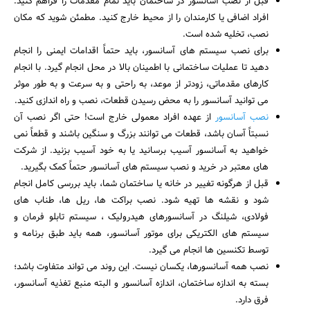
قبل از نصب آسانسور در ساختمان باید تمام مقدمات را فراهم کنید.
افراد اضافی یا کارمندان را از محیط خارج کنید. مطمئن شوید که مکان
نصب، تخلیه شده است.
برای نصب سیستم های آسانسور، باید حتماً اقدامات ایمنی را انجام
دهید تا عملیات ساختمانی با اطمینان بالا در محل انجام گیرد. با انجام
کارهای مقدماتی، زودتر از موعد، به راحتی و به سرعت و به طور موثر
می توانید آسانسور را به محض رسیدن قطعات، نصب و راه اندازی کنید.
نصب آسانسور
از عهده افراد معمولی خارج است! حتی اگر نصب آن
نسبتاً آسان باشد، قطعات می توانند بزرگ و سنگین باشند و قطعاً نمی
خواهید به آسانسور آسیب برسانید یا به خود آسیب بزنید. از شرکت
های معتبر در خرید و نصب سیستم های آسانسور حتماً کمک بگیرید.
قبل از هرگونه تغییر در خانه یا ساختمان شما، باید بررسی کامل انجام
شود و نقشه ها تهیه شود. نصب براکت ها، ریل ها، طناب های
فولادی، شیلنگ در آسانسورهای هیدرولیک ، سیستم تابلو فرمان و
سیستم های الکتریکی برای موتور آسانسور، همه باید طبق برنامه و
توسط تکنسین ها انجام می گیرد.
نصب همه آسانسورها، یکسان نیست. این روند می تواند متفاوت باشد؛
بسته به اندازه ساختمان، اندازه آسانسور و البته منبع تغذیه آسانسور،
فرق دارد.