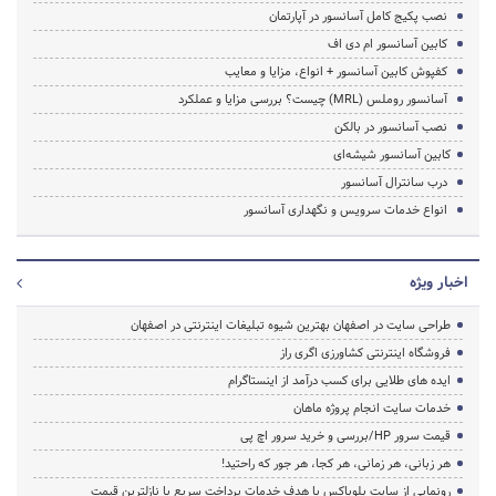
نصب پکیج کامل آسانسور در آپارتمان
کابین آسانسور ام دی اف
کفپوش کابین آسانسور + انواع، مزایا و معایب
آسانسور روملس (MRL) چیست؟ بررسی مزایا و عملکرد
نصب آسانسور در بالکن
کابین آسانسور شیشه‌ای
درب سانترال آسانسور
انواع خدمات سرویس و نگهداری آسانسور
اخبار ویژه
طراحی سایت در اصفهان بهترین شیوه تبلیغات اینترنتی در اصفهان
فروشگاه اینترنتی کشاورزی اگری راز
ایده های طلایی برای کسب درآمد از اینستاگرام
خدمات سایت انجام پروژه ماهان
قیمت سرور HP/بررسی و خرید سرور اچ پی
هر زبانی، هر زمانی، هر کجا، هر جور که راحتید!
رونمایی از سایت بلوباکس با هدف خدمات پرداخت سریع با نازلترین قیمت