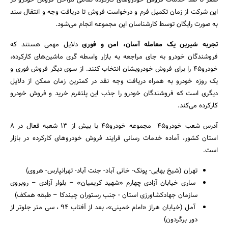
صفر تا صد خدمات فروش خودروهای کارکرده تمامی مراحل فروش خودرو در
این شرکت از زمان تکمیل فرم و درخواست فروش تا دریافت وجه و انتقال سند
به صورت رایگان توسط کارشناسان این مجموعه انجام می‌شود.
تجربه شیرین یک معامله آسان، امن و فوری
دلایل مهمی هستند که
فروشندگان خودرو به جای مراجعه به بازار واسطه گری ماشین‌های کارکرده،
خودرو۴۵ را برای فروش خودرویشان انتخاب کنند. از سوی دیگر فروش فوری و
یک روزه خودرو به همراه دریافت وجه نقد در کمترین زمان ممکن از دلایل
دیگری است که فروشندگان خودرو را جذب این پلتفرم خرید و فروش خودرو
کارکرده می‌کند.
آدرس شعب خودرو45 مجموعه خودرو45 با بیش از 13 شعبه فعال در 8
استان کشور، آماده خدمات رسانی فرایند فروش خودروهای کارکرده در بازار
است.
تهران (شیخ بهایی- پونک- خانی آباد- جنت آباد- تهرانپارس- هروی)
ساری خیابان آزادی چهارم «شهید کریمیان» – بلوار آزادی – روبروی
سازمان جهادکشاورزی استان - جنب رستوران چیندکا – طبقه همکف)
آمل (خیابان هراز «امام خمینی»، بعد از آفتاب ۹۴ ، سی متر جلوتر از
دور برگردون)