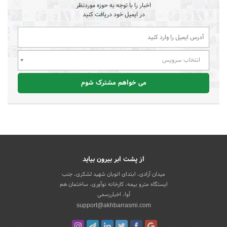
اخبار را با توجه به حوزه موردنظر
در ایمیل خود دریافت کنید
انتخاب سرویس
می خواهم مشترک شوم
از پشت ابر بیرون بیاید
میدان آزادی، ابتدای اتوبان شهید لشکری، جنب
ایستگاه مترو بیمه، کارخانه نوآوری، ساختمان هم
آوا، اخباررسمی
support@akhbarrasmi.com