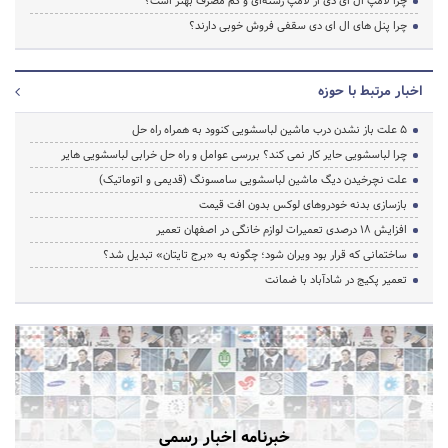
چرا لامپ ال ای دی از لامپ رشته‌ای و کم مصرف بهتر است؟
چرا پنل های ال ای دی سقفی فروش خوبی دارند؟
اخبار مرتبط با حوزه
5 علت باز نشدن درب ماشین لباسشویی کنوود به همراه راه حل
چرا لباسشویی حایر کار نمی کند؟ بررسی عوامل و راه حل خرابی لباسشویی هایر
علت نچرخیدن دیگ ماشین لباسشویی سامسونگ (قدیمی و اتوماتیک)
بازسازی بدنه خودروهای لوکس بدون افت قیمت
افزایش ۱۸ درصدی تعمیرات لوازم خانگی در اصفهان تعمیر
ساختمانی که قرار بود ویران شود؛ چگونه به «برج تایتان» تبدیل شد؟
تعمیر پکیج در شادآباد با ضمانت
خبرنامه اخبار رسمی