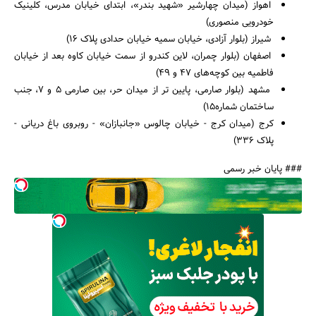
اهواز (میدان چهارشیر «شهید بندر»، ابتدای خیابان مدرس، کلینیک
خودرویی منصوری)
شیراز (بلوار آزادی، خیابان سمیه خیابان حدادی پلاک 16)
اصفهان (بلوار چمران، لاین کندرو از سمت خیابان کاوه بعد از خیابان
فاطمیه بین کوچه‌های 47 و 49)
مشهد (بلوار صارمی، پایین تر از میدان حر، بین صارمی ۵ و ۷، جنب
ساختمان شماره۱۵)
کرج (میدان کرج - خیابان چالوس «جانبازان» - روبروی باغ دریانی -
پلاک 336)
### پایان خبر رسمی