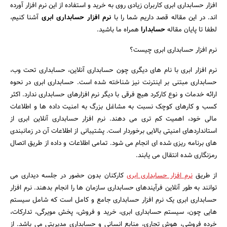
افزار حسابداری ابری کاربران زیادی روی به خرید و استفاده از این نرم افزار آورده
اند. در این مقاله قصد داریم شما را با
نرم افزار حسابداری ابری
آشنا کنیم،
لطفا تا پایان مقاله
حسابدارا
همراه ما باشید.
نرم افزار حسابداری ابری چیست؟
نرم افزار ابری با نام های دیگری چون حسابداری آنلاین، حسابداری تحت وب،
حسابداری مبتنی بر اینترنت نیز شناخته شده است. حسابداری ابری در نحوه
ارائه خدمات و نوع کارکرد هیچ فرقی با دیگر نرم افزارهای حسابداری ندارد. اکثر
کسب و کارهای کوچک نسبت به مشاغل بزرگ به امنیت داده ها و اطلاعات
مالی خود، اهمیت کم تری می دهند. نرم افزار حسابداری آنلاین ابری از
استانداردهای امنیتی بالایی برخوردار است. پشتیبانی از اطلاعات آن در زمانبندی
های برنامه ریزی شده ای انجام می شود. تمامی اطلاعات و داده از طریق اتصال
رمزنگاری شده انتقال می یابند.
از طریق
نرم افزار حسابداری ابری
کارکنان بدون حضور در جلسه دیداری می
توانند به طور آنلاین فرآیندهای حسابداری سازمان ها را انجام بدهند. نرم افزار
حسابداری ابری یک نرم افزار حسابداری جامع و کامل است که شامل سیستم
هایی چون، سیستم حسابداری ابری، خرید و فروش، پخش مویرگی، تدارکات،
خرده فروشی، هوش تجاری، منابع انسانی و حسابداری مدیریتی می باشد. از