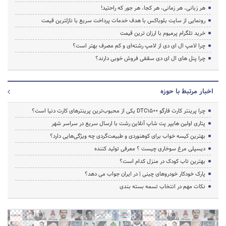
هر زبانی، هر زمانی، هر کجا، هر جور که راحتید!
رونمایی از سایت بلوباکس با هدف خدمات پرداخت سریع با نازلترین قیمت
خرید تلگرام پرمیوم با ارزان ترین قیمت
چرا لامپ ال ای دی از لامپ رشته‌ای و کم مصرف بهتر است؟
چرا پنل های ال ای دی سقفی فروش خوبی دارند؟
اخبار مرتبط با حوزه
چرا پرینتر کارت فارگو DTC1500 یکی از محبوب‌ترین پرینترهای کارت دنیا است؟
پتاری اولین هایپر پت شاپ آنلاین رشت با ارسال سریع در سراسر شهر
بهترین کیسه خواب برای کوهنوردی و طبیعت‌گردی چه ویژگی‌هایی دارد؟
دیسپلی مرغ سوخاری چیست ؟ معرفی تولید کننده
بهترین تاب کودک در منزل کدام است؟
پارک خودکار خودروهای چینی | در ایران جواب می دهد؟
نکات مهم در انتخاب تسمه بسته بندی