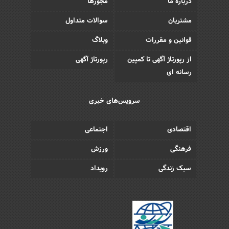
درباره ما
مجوزها
مشتریان
سوالات متداول
قوانین و مقررات
وبلاگ
از رپورتاژ آگهی تا کمپین
رپورتاژ آگهی
رسانه ای
سرویس‌های خبری
اقتصادی
اجتماعی
فرهنگی
ورزش
سبک زندگی
رویداد