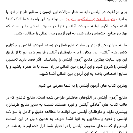
برگزار می‌شود.
برای موفقیت در آیلتس باید ساختار سوالات این آزمون و منظور طراح از آنها را
بدانید
بهترین استاد زبان انگلیسی تبریز
می تواند رد این راه به شما کمک کند!
البته درک الگوی اولیه سوالات آیلتس تنها در صورتی امکان پذیر است که
بهترین منابع اختصاص داده شده به این آزمون بین المللی را مطالعه کنید.
ما به عنوان یکی از بهترین سایت های فعال در زمینه آموزش آیلتس و برگزاری
کلاس های آیلتس این امکان را برای داوطلبان آیلتس فراهم کرده ایم تا از طریق
این وب سایت بهترین منابع آزمون آیلتس را بشناسند. اگر قصد دارید تحصیل
آیلتس را شروع کنید و این آزمون بین المللی در راه است، با ما همراه باشید و با
منابع اختصاص یافته به این آزمون بین المللی آشنا شوید.
بهترین کتاب های آزمون آیلتس را به شما معرفی می کنیم
منابع آزمون آیلتس در الگوهای مختلفی طراحی شده است. منابع کاغذی که در
قالب کتاب های آمادگی آیلتس و غیره هستند نسبت به سایر منابع طرفداران
جستجو
بیشتری دارند و داوطلبان آیلتس می توانند با مطالعه دقیق و کامل با سوالات
آیلتس و نحوه پاسخگویی به آنها آشنا شوند. به همین دلیل در این قسمت
لیستی از کتاب های محبوب آیلتس را در اختیار شما قرار داده ایم تا به شما در