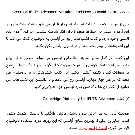
آمادگی برای آیلتس کمک کند.
1) کتاب Common IELTS Advanced Mistakes and How to Avoid them
یکی از مواردی که باعث افت نمره آیلتس داوطلبان می شود، اشتباهات مکرر در
این آزمون است. این خطاها معمولا برای اکثر شرکت کنندگان در این آزمون بین
المللی وجود دارد. و کتاب اشتباهات رایج در آیلتس به داوطلبان کمک می کند تا
این اشتباهات را بهتر بشناسند و در آزمون آیلتس تکرار نکنند.
این کتاب در کنار سایر منابع مطالعاتی آیلتس می تواند منبعی عالی برای
تشخیص اشتباهات گرامری و تقویت مهارت های گرامر و ریدینگ شما و پاسخ
به سوالات گمراه کننده آیلتس باشد. این کتاب اشتباهاتی را به داوطلبان می
دهد که در هر چهار مهارت آیلتس رخ می دهد و با دانستن این اشتباهات می
توانید از تکرار آن ها و کاهش نمره آیلتس خود جلوگیری کنید.
2) کتاب Cambridge Dictionary for IELTS Advanced
صحبت کردن به هر زبانی بدون داشتن دانش واژگانی یا دانستن کلمات دشوار
است. بنابراین، یکی از بهترین منابع آیلتس که این روزها مورد استفاده داوطلبان
قرار می گیرد،
استاد آیلتس تبریز
است.