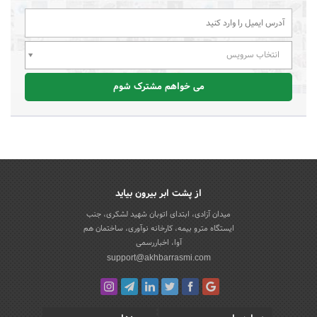
انتخاب سرویس
می خواهم مشترک شوم
از پشت ابر بیرون بیاید
میدان آزادی، ابتدای اتوبان شهید لشکری، جنب
ایستگاه مترو بیمه، کارخانه نوآوری، ساختمان هم
آوا، اخباررسمی
support@akhbarrasmi.com