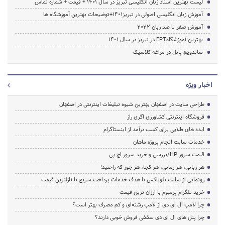
لیست بهترین استاد زبان انگلیسی تبریز در سال 1401 + قیمت + شماره تماس
آموزش زبان انگلیسی اصولی در تبریز1401+توضیحات بهترین آموزشگاه ها
آموزش صفر تا صد زبان 2022
بهترین آموزشگاهEPT در تبریز در سال 1401
ساندویچ پانل در مراغه کلاسیک
اخبار ویژه
طراحی سایت در اصفهان بهترین شیوه تبلیغات اینترنتی در اصفهان
فروشگاه اینترنتی کشاورزی اگری راز
ایده های طلایی برای کسب درآمد از اینستاگرام
خدمات سایت انجام پروژه ماهان
قیمت سرور HP/بررسی و خرید سرور اچ پی
هر زبانی، هر زمانی، هر کجا، هر جور که راحتید!
رونمایی از سایت بلوباکس با هدف خدمات پرداخت سریع با نازلترین قیمت
خرید تلگرام پرمیوم با ارزان ترین قیمت
چرا لامپ ال ای دی از لامپ رشته‌ای و کم مصرف بهتر است؟
چرا پنل های ال ای دی سقفی فروش خوبی دارند؟