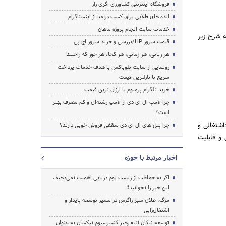
فروشگاه اینترنتی کشاورزی اگری راز
ایده های طلایی برای کسب درآمد از اینستاگرام
خدمات سایت انجام پروژه ماهان
ه شرح زیر
قیمت سرور HP/بررسی و خرید سرور اچ پی
جستجو
هر زبانی، هر زمانی، هر کجا، هر جور که راحتید!
رونمایی از سایت بلوباکس با هدف خدمات پرداخت
سریع با نازلترین قیمت
خرید تلگرام پرمیوم با ارزان ترین قیمت
چرا لامپ ال ای دی از لامپ رشته‌ای و کم مصرف بهتر
است؟
اشتغالی و
چرا پنل های ال ای دی سقفی فروش خوبی دارند؟
انی و قابلیت
اخبار مرتبط با حوزه
اگر به حفاظت از زیست بوم دریایی اهمیت نمی‌دهید،
این خبر را نخوانید❗
مژگ؛ طلای سبز زاگرس در مسیر توسعه پایدار و
اشتغال‌زایی
توسعه نیکان آتیه رهبر کنسرسیوم نیکسان به عنوان