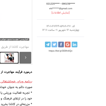
-
021220*****
090159*****
eki*******@gmail.com
[نمایش اطلاعات]
کد: 140106166405918027
چهارشنبه 16 شهریور 01 ساعت 12:11
مهاجرت کانادا از طریق 
https://bit.ly/3D0h4Qv
درمورد فرآیند مهاجرت از 
برنامه ویزای خوداشتغالی ک
صورت دائم به عنوان خودا
* تجربه فعالیت ورزشی یا
خود را در ارتقای فرهنگ و و
* مزرعه‌ای در کانادا بخرید