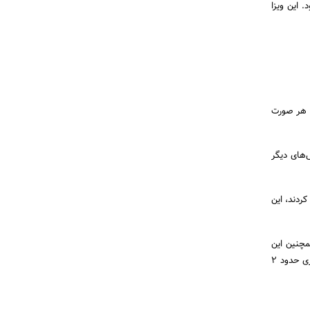
 این ویزا
ر هر صورت
ش‌های دیگر
ردند، این
ا انتقال درون شرکتی، 200 امتیاز دارد. همچنین این
افراد در زمره واجدین شرایط برای استفاده از Global skills strategy قرار می‌گیرند که تایید و بررسی‌های آن چیزی حدود 2