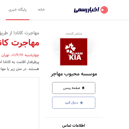
اخبار
خانه
پایگاه خبری
رسمی
-
مهاجرت کانادا از طری
منتشر کننده:
اخبار
مهاجرت کان
تایید
چهارشنبه 01/6/16
،
تهران
,
شده
پرطرفدار اقامت به کانادا 
شرکت‌ها،
هستند. در متن زیر با مها
موسسه محبوب مهاجر
سازمان‌ها
و
صفحه رسمی
روابط
دنبال کنید
عمومی‌ها
اطلاعات تماس