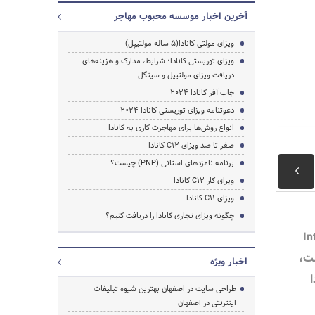
آخرین اخبار موسسه محبوب مهاجر
ویزای مولتی کانادا(5 ساله مولتیپل)
ویزای توریستی کانادا؛ شرایط، مدارک و هزینه‌های
دریافت ویزای مولتیپل و سینگل
جاب آفر کانادا 2024
دعوتنامه ویزای توریستی کانادا 2024
انواع روش‌ها برای مهاجرت کاری به کانادا
صفر تا صد ویزای C12 کانادا
برنامه نامزدهای استانی (PNP) چیست؟
ویزای کار C12 کانادا
ویزای C11 کانادا
چگونه ویزای تجاری کانادا را دریافت کنیم؟
لاتین Intra
compan است،
اخبار ویژه
ا
طراحی سایت در اصفهان بهترین شیوه تبلیغات
اینترنتی در اصفهان