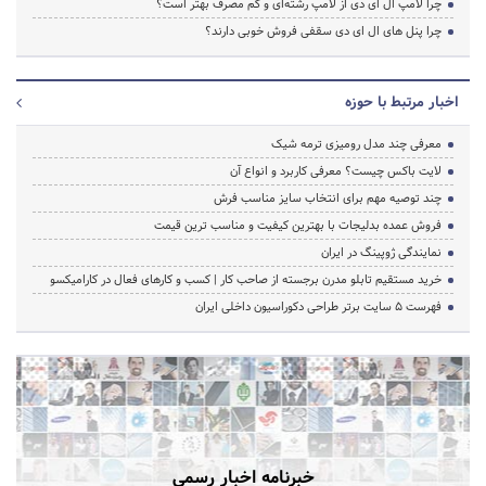
چرا لامپ ال ای دی از لامپ رشته‌ای و کم مصرف بهتر است؟
چرا پنل های ال ای دی سقفی فروش خوبی دارند؟
اخبار مرتبط با حوزه
معرفی چند مدل رومیزی ترمه شیک
لایت باکس چیست؟ معرفی کاربرد و انواع آن
چند توصیه مهم برای انتخاب سایز مناسب فرش
فروش عمده بدلیجات با بهترین کیفیت و مناسب ترین قیمت
نمایندگی ژوپینگ در ایران
خرید مستقیم تابلو مدرن برجسته از صاحب کار | کسب و کارهای فعال در کارامیکسو
فهرست 5 سایت برتر طراحی دکوراسیون داخلی ایران
خبرنامه اخبار رسمی