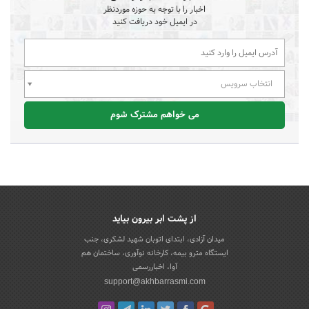
اخبار را با توجه به حوزه موردنظر
در ایمیل خود دریافت کنید
انتخاب سرویس
می خواهم مشترک شوم
از پشت ابر بیرون بیاید
میدان آزادی، ابتدای اتوبان شهید لشکری، جنب
ایستگاه مترو بیمه، کارخانه نوآوری، ساختمان هم
آوا، اخباررسمی
support@akhbarrasmi.com