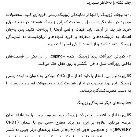
چند نکته را به‌خاطر بسپارید:
۱- بدلیجات ژوپینگ را تنها از نمایندگی ژوپینگ رسمی خریداری کنید. محصولات
موجود در نمایندگی‌ها، اصل و ساخت کمپانی ژوپینگ هستند در نتیجه برای
خرید هر یک از آن‌ها، باید قیمت واقعی آن‌ها را پرداخت کنید. پس به‌جای
اعتماد به فروشنده‌های متفرقه و خرید نمونه‌های ارزان‌قیمت، به نمایندگی
ژوپینگ اعتماد کنید و از کیفیت کالای اصل لذت ببرید.
۲- کمپانی زیورآلات برند ژوپینگ، کلمه «xuping» را در یکی از قسمت‌های
داخلی زیورآلات مثل داخل انگشتر یا روی قفل حک می‌کند.
گالری بدلباز این افتخار را دارد که از سال 2015 میلادی به‌ عنوان نماینده رسمی
ژوپینگ، این برند محبوب در ایران فعالیت کند و محصولات اصل و باکیفیت را
به دست مصرف‌کنندگان برساند.
فعالیت‌های دیگر نمایندگی ژوپینگ
گالری بدلباز با افتخار محصولات ژوپینگ برند محبوب چینی را به علاقه‌مندان
عرضه می‌دارد. علاوه بر این، دو برند مطرح «سی دی یا سدای (CeiDai
JEWELRY)» و همچنین «جی اچ (JH)» از جمله برندهای برتر چینی به شمار