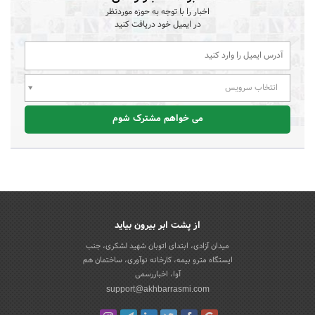
اخبار را با توجه به حوزه موردنظر
در ایمیل خود دریافت کنید
انتخاب سرویس
می خواهم مشترک شوم
از پشت ابر بیرون بیاید
میدان آزادی، ابتدای اتوبان شهید لشکری، جنب
ایستگاه مترو بیمه، کارخانه نوآوری، ساختمان هم
آوا، اخباررسمی
support@akhbarrasmi.com