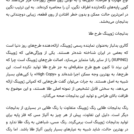
اوج مهارت و ظرافت، نگین‌ها را به نوعی روی سطح زیورآلات قرار می‌دهند که
گویی پایه‌های نگه‌دارنده اطراف نگین، آن را محاصره کرده‌اند. به این ترتیب نگین
در امن‌ترین حالت ممکن و بدون خطر افتادن از روی قطعه، زیبایی دو‌چندانی به
بدلیجان می‌بخشد.
‎گالری بدلباز به‌عنوان نماینده رسمی ژوپینگ، ارائه‌دهنده طرح‌های روز دنیا است
که بعضی در ایران شناخته شده‌تر هستند. یکی از ویژگی‌هایی که ژوپینگ
(XUPING) را از سایر رقبا متمایز می‌سازد، اصالت طرح‌های ژوپینگ است چرا که
این برند تا کنون هیچ طرح متفرقه‌ای به جز طرح طلا تولید نکرده است. این
طرح‌ها، به بهترین وجه ممکن اجرا شده‌اند و «High Copy» یا کپی‌های بسیار
شبیه به اصل هستند. به جرات می‌توان گفت طرح‌هایی که کمپانی ژوپینگ ارائه
می‌دهد، به سختی قابل تشخیص از نمونه‌ اصلی طلا هستند، و این موضوع به
ظرافت بالای طراحی و تولید این بدلیجات صحه می‌گذارد.
رنگ بدلیجات طلایی رنگ ژوپینگ متفاوت با رنگ طلایی در بسیاری از بدلیجات
دیگر است. دلیل این تفاوت، پیش از هر چیز به آلیاژ مس که فلز پایه برای
تولید بدلیجات ژوپینگ است برمی‌گردد. رنگ مسی، شباهتی به رنگ طلا ندارد و
در بهترین حالت، شاید شبیه به عیارهای بسیار پایین آلیاژ طلا باشد. اما رنگ