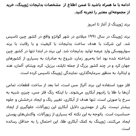
ادامه با ما همراه باشید تا ضمن اطلاع از مشخصات بدلیجات ژوپینگ، خرید
از مجموعه‌ای معتبر را تجربه کنید.
برند ژوپینگ از آغاز تا امروز
برند ژوپینگ در سال ۱۹۹۱ میلادی در شهر گوانژو واقع در کشور چین تاسیس
شد. این شرکت با هدف ساخت بدلیجات با کیفیت و با رقابت با برند
سوارووسکی وارد عرصه تولید بدلیجات شد. این برند در ابتدا تنها در کشور چین
شناخته شده بود اما به‌مرور زمان، شروع به صادرات به بسیاری از کشورهای
جهان کرد و در چند کشور بزرگ از جمله تایلند، برزیل، کره، ویتنام، آلمان، هند
و ایتالیا، به منظور سرمایه‌گذاری، نمایندگی ژوپینگ تاسیس کرده است.
فلز مورد استفاده این برند آلیاژ مس است، اما بعد از ساخت قطعات، تمامی
آن‌ها با طلا یا رادیوم آبکاری می‌شوند. با اینکه رنگ فلز مس، چیزی شبیه به
سرخ یا صورتی است، تنها هدف از آبکاری، تغییر رنگ و ایجاد درخشش و جلوه
بیشتر نیست. یکی از مهمترین دلایل آبکاری این زیورآلات، جلوگیری از ایجاد
حساسیت است. با‌توجه به این نکته که بسیاری از زیورآلات، واکنش‌های پوستی
ایجاد می‌کنند، ژوپینگ به کمک آبکاری طلا، این احتمال را به‌ حداقل رسانده
است.