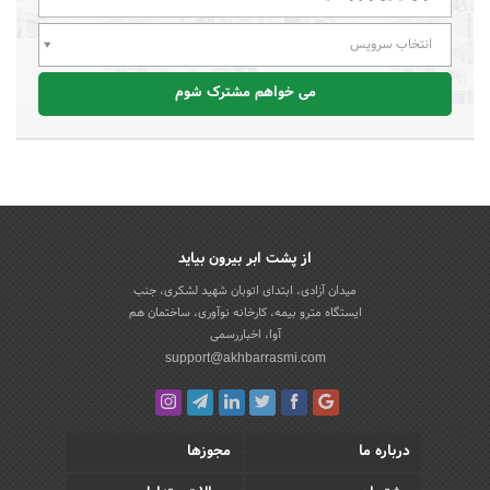
انتخاب سرویس
می خواهم مشترک شوم
از پشت ابر بیرون بیاید
میدان آزادی، ابتدای اتوبان شهید لشکری، جنب
ایستگاه مترو بیمه، کارخانه نوآوری، ساختمان هم
آوا، اخباررسمی
support@akhbarrasmi.com
درباره ما
مجوزها