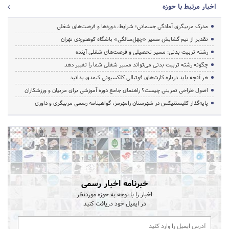
اخبار مرتبط با حوزه
مدرک مربیگری آمادگی جسمانی؛ شرایط، دوره‌ها و فرصت‌های شغلی
تقدیر از تیم گشایش مسیر «چهل‌سالگی» باشگاه کوهنوردی تهران
رشته تربیت بدنی: مسیر تحصیلی و فرصت‌های شغلی آینده
چگونه رشته تربیت بدنی می‌تواند مسیر شغلی شما را تغییر دهد
هر آنچه باید درباره کارت‌های فوتبالی کلکسیونی کیمدی بدانید
اصول طراحی تمرینی چیست؟ راهنمای جامع دوره آموزشی برای مربیان و ورزشکاران
پایه‌گذار کلیستنیکس در شهرستان رامهرمز، گواهینامه رسمی مربیگری و داوری
خبرنامه اخبار رسمی
اخبار را با توجه به حوزه موردنظر
در ایمیل خود دریافت کنید