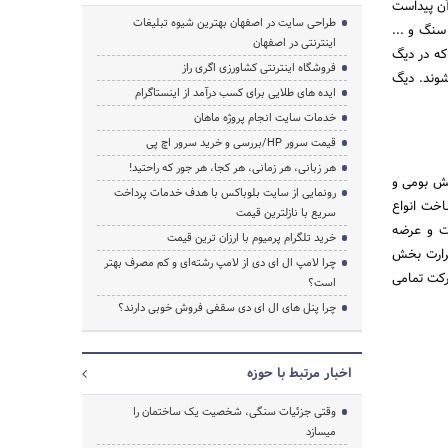
آن پیداست
طراحی سایت در اصفهان بهترین شیوه تبلیغات
سنگ و ...
اینترنتی در اصفهان
که در دیگ
فروشگاه اینترنتی کشاورزی اگری راز
شوند. دیگ
ایده های طلایی برای کسب درآمد از اینستاگرام
خدمات سایت انجام پروژه ماهان
قیمت سرور HP/بررسی و خرید سرور اچ پی
هر زبانی، هر زمانی، هر کجا، هر جور که راحتید!
نش بومی و
رونمایی از سایت بلوباکس با هدف خدمات پرداخت
اخت انواع
سریع با نازلترین قیمت
ت و عرضه
خرید تلگرام پرمیوم با ارزان ترین قیمت
حرارت بخش
چرا لامپ ال ای دی از لامپ رشته‌ای و کم مصرف بهتر
رکت تمامی
است؟
چرا پنل های ال ای دی سقفی فروش خوبی دارند؟
اخبار مرتبط با حوزه
وقتی جزئیات سنگی، شخصیت یک ساختمان را
میسازد