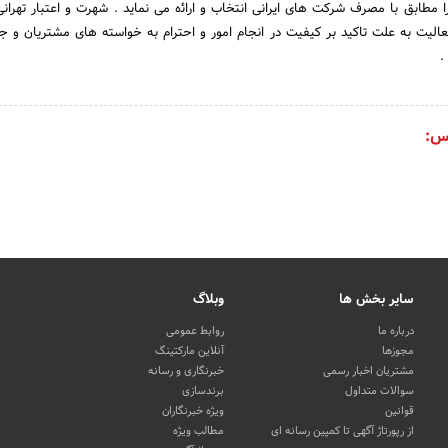
 مطابق با مصرف شرکت های ایرانی انتخاب و اراﺋه می نماید . شهرت و اعتبار تهرانی
یت به علت تاکید بر کیفیت در انجام امور و احترام به خواسته های مشتریان و 
.
س:
سایر بخش ها
وبلاگ
درباره ما
روابط عمومی
مجوزها
آنلاین مارکتینگ
مشتریان اخبار رسمی
خبرنگاری و رسانه
سوالات متداول
برندسازی
قوانین
ویژه خبرنگاران
از رپورتاژ آگهی تا کمپین رسانه ای
مطالب ویژه