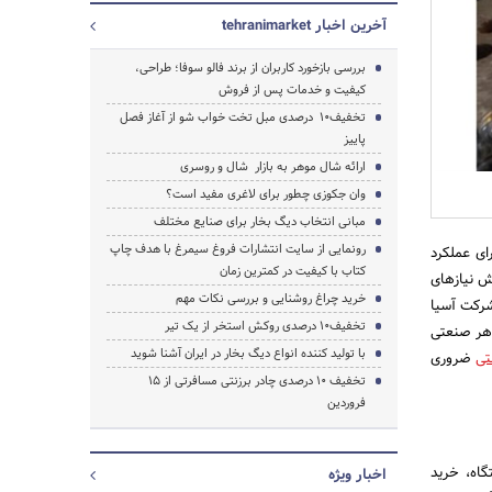
آخرین اخبار tehranimarket
بررسی بازخورد کاربران از برند فالو سوفا؛ طراحی،
کیفیت و خدمات پس از فروش
تخفیف‌10 درصدی مبل تخت خواب شو از آغاز فصل
پاییز
ارائه شال موهر به بازار شال و روسری
جستجو
وان جکوزی چطور برای لاغری مفید است؟
مبانی انتخاب دیگ بخار برای صنایع مختلف
رونمایی از سایت انتشارات فروغ سیمرغ با هدف چاپ
ای عملکرد
کتاب با کیفیت در کمترین زمان
ش نیازهای
خرید چراغ روشنایی و بررسی نکات مهم
 شرکت آسیا
تخفیف‌10 درصدی روکش استخر از یک تیر
 هر صنعتی
با تولید کننده انواع دیگ بخار در ایران آشنا شوید
تی
ضروری
تخفیف‌ 10 درصدی چادر برزنتی مسافرتی از 15
فروردین
گاه، خرید
اخبار ویژه