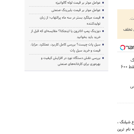
عوامل موثر بر قیمت لوله گالوانیزه
عوامل موثر بر قیمت بلبرینگ صنعتی
قیمت میلگرد بستر در سه ماه پرالتهاب؛ از زبان
ت.
تولیدکننده
تخلف
دوزینگ پمپ اتاترون یا اینجکتا؟ مقایسه‌ای که قبل از
خرید باید بخوانید
سیل پات چیست؟ بررسی کامل کاربرد، عملکرد، مزایا،
قیمت و خرید سیل پات
بررسی نقش دستگاه نورد در افزایش کیفیت و
! 3000گیگ
بهره‌وری برای کارخانه‌های صنعتی
اینترنت خانگی 180 روزه فقط 600
هی
ع شیلنگ ،
 نام ترین