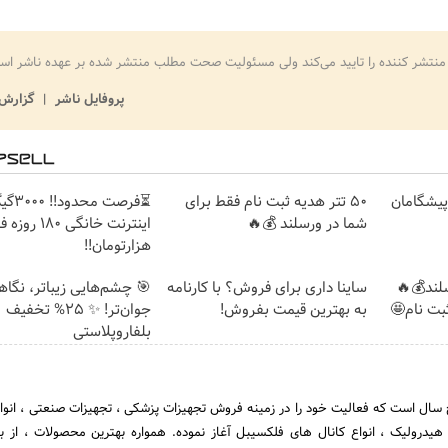
منتشر کننده را تایید می‌کند ولی مسئولیت صحت مطلب منتشر شده بر عهده ناشر اس
پروفایل ناشر
گزارش 
ت پیشگامان
50 تتر هدیه ثبت نام فقط برای
⏳فرصت محدود!
شما در ورسلند 💰🔥
هزارتومان!!
سلند💰🔥
ساینا داری برای فروش؟ با کارنامه
🎯 چشم‌هایی زیباتر، نگا
به بهترین قیمت بفروش!
جوان‌تر! ✨ 25% تخفیف
بلفاروپلاستی
 سال است که فعالیت خود را در زمینه فروش تجهیزات پزشکی ، تجهیزات صنعتی ، انوا
 هیدرولیک ، انواع کانال های فلکسیبل آغاز نموده. همواره بهترین محصولات ، از به