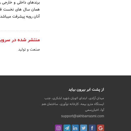
برندهای داخلی و خارجی را
همان سال های نخست فعال
آنان روبه پیشرفت میباشد 
منتشر شده در سروی
صنعت و تولید
از پشت ابر بیرون بیاید
میدان آزادی، ابتدای اتوبان شهید لشکری، جنب
ایستگاه مترو بیمه، کارخانه نوآوری، ساختمان هم
آوا، اخباررسمی
support@akhbarrasmi.com