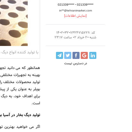
-
021339*****
021339*****
in**@tehranimarket.com
[نمایش اطلاعات]
کد: 140203207324715728
شنبه 20 خرداد 02 ساعت 23:17
با تولید کننده انواع دیگ 
در دسترس نیست
همانطور که می دانید تجه
بهینه به تجهیزات مختلفی
تولید محصولات مختلف را ای
بویلر به عنوان یکی از پیش
برای اهداف خود، به دیگ خ
است.
تولید دیگ بخار در آسیا بو
اگر می خواهید بهترین تو