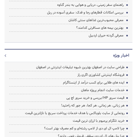
راهنمای سفر زمینی، دریایی و هوایی به بندر گناوه
بررسی امکانات قطارهای رجا و فدک: سفری آسوده در ریل
معرفی محبوب‌ترین غذاهای سنتی کاشان
بهترین بیمه های مسافرتی کدامند؟
معرفی گردنه حیران اردبیل
اخبار ویژه
طراحی سایت در اصفهان بهترین شیوه تبلیغات اینترنتی در اصفهان
فروشگاه اینترنتی کشاورزی اگری راز
ایده های طلایی برای کسب درآمد از اینستاگرام
خدمات سایت انجام پروژه ماهان
قیمت سرور HP/بررسی و خرید سرور اچ پی
هر زبانی، هر زمانی، هر کجا، هر جور که راحتید!
رونمایی از سایت بلوباکس با هدف خدمات پرداخت سریع با نازلترین قیمت
خرید تلگرام پرمیوم با ارزان ترین قیمت
چرا لامپ ال ای دی از لامپ رشته‌ای و کم مصرف بهتر است؟
چرا پنل های ال ای دی سقفی فروش خوبی دارند؟