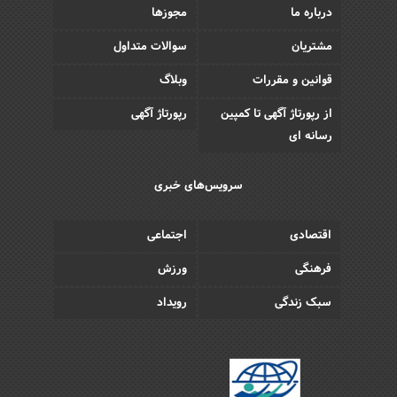
درباره ما
مجوزها
مشتریان
سوالات متداول
قوانین و مقررات
وبلاگ
از رپورتاژ آگهی تا کمپین
رپورتاژ آگهی
رسانه ای
سرویس‌های خبری
اقتصادی
اجتماعی
فرهنگی
ورزش
سبک زندگی
رویداد