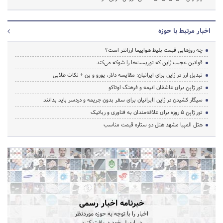
اخبار مرتبط با حوزه
چه روزهایی قیمت بلیط هواپیما ارزانتر است؟
قوانین عجیب ژاپن که توریست‌ها را شوکه می‌کند
تبدیل ارز در ژاپن برای ایرانیان: مقایسه دلار، یورو و ین + نکات طلایی
تور ژاپن برای عاشقان انیمه و فرهنگ اوتاکو
سیگار کشیدن در ژاپن |ایرانیان برای سفر بدون جریمه و دردسر باید بدانند
تور ژاپن ۵ روزه برای علاقه‌مندان به فناوری و رباتیک
هتل المپیا مشهد هتل دو ستاره قیمت مناسب
خبرنامه اخبار رسمی
اخبار را با توجه به حوزه موردنظر