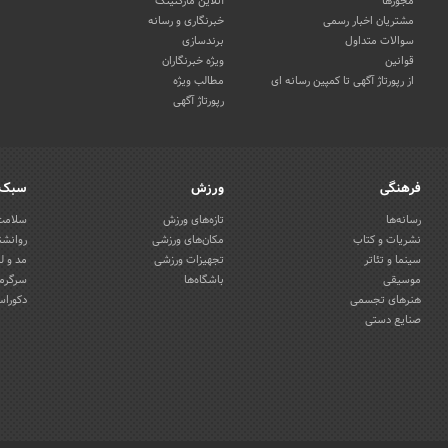
مجوزها
آنلاین مارکتینگ
مشتریان اخبار رسمی
خبرنگاری و رسانه
سوالات متداول
برندسازی
قوانین
ویژه خبرنگاران
از رپورتاژ آگهی تا کمپین رسانه ای
مطالب ویژه
رپورتاژ آگهی
فرهنگی
ورزش
سبک 
رسانه‌ها
تازه‌های ورزش
سلامت 
نشریات و کتاب
مکان‌های ورزشی
روانشن
سینما و تئاتر
تجهیزات ورزشی
مد و ل
موسیقی
باشگاه‌ها
سرگرمی
هنرهای تجسمی
دکوراس
صنایع دستی