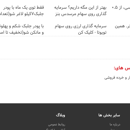
خرید شمش پلمپ طلاسی، از ۰.۵
بهتر از این مگه داریم؟ سرمایه
فقط توی یک ماه با پودر
گذاری روی سهام مرسدس بنز
جلبک7کیلو لاغر شو(تعداد محدود)
ن تتر. همین
سرمایه گذاری ارزی روی سهام
با پودر جلبک شکم و پهلو
تویوتا - کلیک کن
و مانکن شو(تخفیف تا ا
س های:
 و خرده فروشی
سایر بخش ها
وبلاگ
درباره ما
روابط عمومی