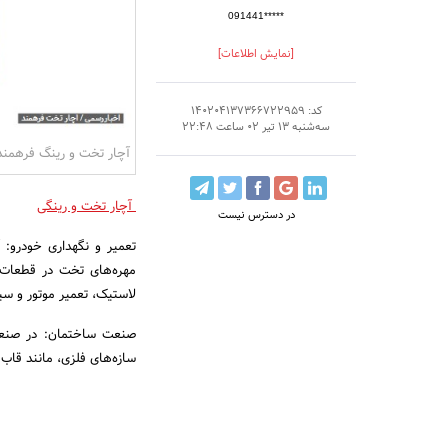
091441*****
[نمایش اطلاعات]
کد: 140204137366722959
سه‌شنبه 13 تیر 02 ساعت 22:48
آچار تخت و رینگ فرهمند
آچار تخت و رینگی
در دسترس نیست
تعمیر و نگهداری خودرو:
مهره‌های تخت در قطعات خ
لاستیک، تعمیر موتور و سی
صنعت ساختمان: در صنعت 
سازه‌های فلزی، مانند قاب‌