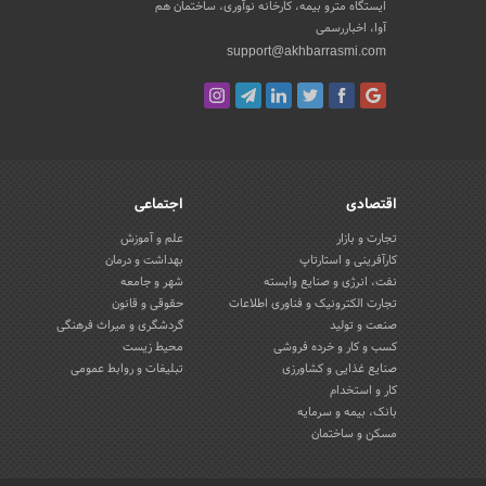
ایستگاه مترو بیمه، کارخانه نوآوری، ساختمان هم
آوا، اخباررسمی
support@akhbarrasmi.com
اقتصادی
اجتماعی
تجارت و بازار
علم و آموزش
کارآفرینی و استارتاپ
بهداشت و درمان
نفت، انرژی و صنایع وابسته
شهر و جامعه
تجارت الکترونیک و فناوری اطلاعات
حقوقی و قانون
صنعت و تولید
گردشگری و میراث فرهنگی
کسب و کار و خرده فروشی
محیط زیست
صنایع غذایی و کشاورزی
تبلیغات و روابط عمومی
کار و استخدام
بانک، بیمه و سرمایه
مسکن و ساختمان