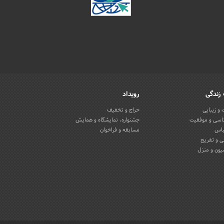
زندگی
رویداد
و زیبایی
حراج و تخفیف
اسی و موفقیت
جشنواره، نمایشگاه و همایش
باس
مسابقه و فراخوان
 و تفریح
یون و منزل