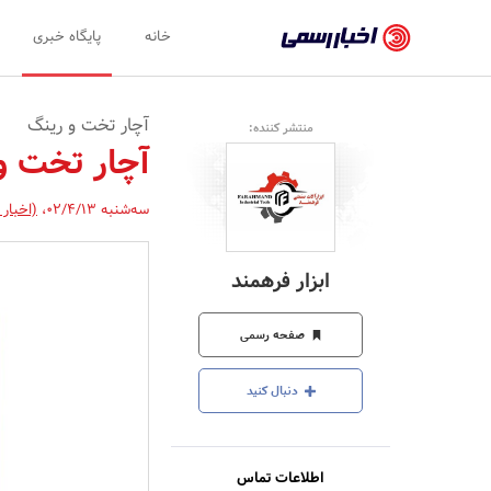
اخبار
خانه
پایگاه خبری
رسمی
-
آچار تخت و رینگ
منتشر کننده:
اخبار
آچار تخت و
تایید
سه‌شنبه 02/4/13
،
(اخبار
شده
شرکت‌ها،
ابزار فرهمند
سازمان‌ها
و
صفحه رسمی
روابط
دنبال کنید
عمومی‌ها
اطلاعات تماس