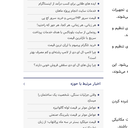
ایده های طلایی برای کسب درآمد از اینستاگرام
ی تجهیزات
خدمات سایت انجام پروژه ماهان
ی‌شوند.
قیمت سرور HP/بررسی و خرید سرور اچ پی
هر زبانی، هر زمانی، هر کجا، هر جور که راحتید!
ای تنظیم و
رونمایی از سایت بلوباکس با هدف خدمات پرداخت
د.
سریع با نازلترین قیمت
خرید تلگرام پرمیوم با ارزان ترین قیمت
ی تنظیم و
چرا لامپ ال ای دی از لامپ رشته‌ای و کم مصرف بهتر
است؟
‌شود. این
چرا پنل های ال ای دی سقفی فروش خوبی دارند؟
 می‌شوند،
اخبار مرتبط با حوزه
وقتی جزئیات سنگی، شخصیت یک ساختمان را
میسازد
شرده کردن
عوامل موثر بر قیمت لوله گالوانیزه
عوامل موثر بر قیمت بلبرینگ صنعتی
ت مکانیکی
قیمت میلگرد بستر در سه ماه پرالتهاب؛ از زبان
باشند.
تولیدکننده