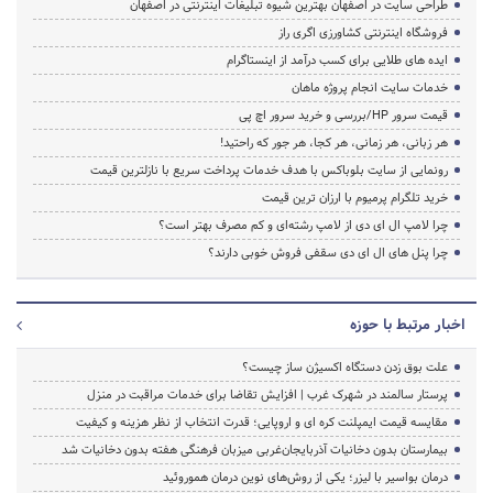
طراحی سایت در اصفهان بهترین شیوه تبلیغات اینترنتی در اصفهان
فروشگاه اینترنتی کشاورزی اگری راز
ایده های طلایی برای کسب درآمد از اینستاگرام
خدمات سایت انجام پروژه ماهان
قیمت سرور HP/بررسی و خرید سرور اچ پی
هر زبانی، هر زمانی، هر کجا، هر جور که راحتید!
رونمایی از سایت بلوباکس با هدف خدمات پرداخت سریع با نازلترین قیمت
خرید تلگرام پرمیوم با ارزان ترین قیمت
چرا لامپ ال ای دی از لامپ رشته‌ای و کم مصرف بهتر است؟
چرا پنل های ال ای دی سقفی فروش خوبی دارند؟
اخبار مرتبط با حوزه
علت بوق زدن دستگاه اکسیژن ساز چیست؟
پرستار سالمند در شهرک غرب | افزایش تقاضا برای خدمات مراقبت در منزل
مقایسه قیمت ایمپلنت کره ای و اروپایی؛ قدرت انتخاب از نظر هزینه و کیفیت
بیمارستان بدون دخانیات آذربایجان‌غربی میزبان فرهنگی هفته بدون دخانیات شد
درمان بواسیر با لیزر؛ یکی از روش‌های نوین درمان هموروئید