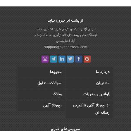
از پشت ابر بیرون بیاید
میدان آزادی، ابتدای اتوبان شهید لشکری، جنب
ایستگاه مترو بیمه، کارخانه نوآوری، ساختمان هم
آوا، اخباررسمی
support@akhbarrasmi.com
درباره ما
مجوزها
مشتریان
سوالات متداول
قوانین و مقررات
وبلاگ
از رپورتاژ آگهی تا کمپین
رپورتاژ آگهی
رسانه ای
سرویس‌های خبری