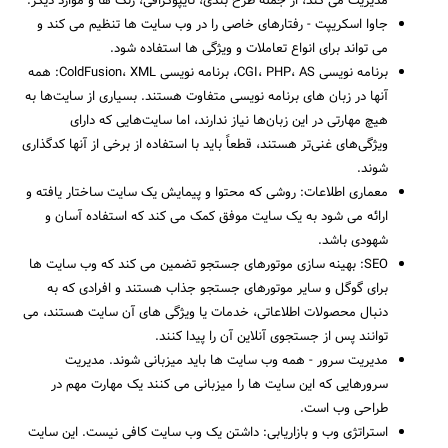
مدیریت می کند، از جمله طرح بندی، تایپوگرافی، رنگ ها و موارد دیگر.
جاوا اسکریپت - رفتارهای خاصی را در وب سایت ها تنظیم می کند و
می تواند برای انواع تعاملات و ویژگی ها استفاده شود.
برنامه نویسی CGI، PHP، AS، برنامه نویسی ColdFusion، XML: همه
آنها در زبان های برنامه نویسی متفاوت هستند. بسیاری از سایت‌ها به
هیچ مهارتی در این زبان‌ها نیاز ندارند، اما سایت‌هایی که دارای
ویژگی‌های غنی‌تر هستند، قطعاً باید با استفاده از برخی از آنها کدگذاری
شوند.
معماری اطلاعات: روشی که محتوا و پیمایش یک سایت ساختار یافته و
ارائه می شود به یک سایت موفق کمک می کند که استفاده آسان و
شهودی باشد.
SEO: بهینه سازی موتورهای جستجو تضمین می کند که وب سایت ها
برای گوگل و سایر موتورهای جستجو جذاب هستند و افرادی که به
دنبال محصولات اطلاعاتی، خدمات یا ویژگی های آن سایت هستند، می
توانند پس از جستجوی آنلاین آن را پیدا کنند.
مدیریت سرور - همه وب سایت ها باید میزبانی شوند. مدیریت
سرورهایی که این سایت ها را میزبانی می کنند یک مهارت مهم در
طراحی وب است.
استراتژی وب و بازاریابی: داشتن یک وب سایت کافی نیست. این سایت