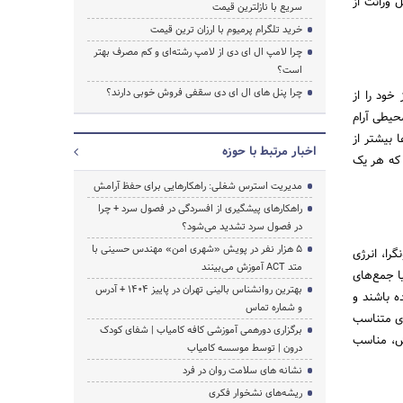
 وراثت از
سریع با نازلترین قیمت
خرید تلگرام پرمیوم با ارزان ترین قیمت
چرا لامپ ال ای دی از لامپ رشته‌ای و کم مصرف بهتر
است؟
چرا پنل های ال ای دی سقفی فروش خوبی دارند؟
خود را از
حیطی آرام
 بیشتر از
اخبار مرتبط با حوزه
 که هر یک
مدیریت استرس شغلی: راهکارهایی برای حفظ آرامش
راهکارهای پیشگیری از افسردگی در فصول سرد + چرا
در فصول سرد تشدید می‌شود؟
۵ هزار نفر در پویش «شهری امن» مهندس حسینی با
گرا، انرژی
متد ACT آموزش می‌بینند
ا جمع‌های
بهترین روانشناس بالینی تهران در پاییز 1404 + آدرس
ه باشند و
و شماره تماس
ای متناسب
برگزاری دورهمی آموزشی کافه کامیاب | شفای کودک
وش، مناسب
درون | توسط موسسه کامیاب
نشانه های سلامت روان در فرد
ریشه‌های نشخوار فکری