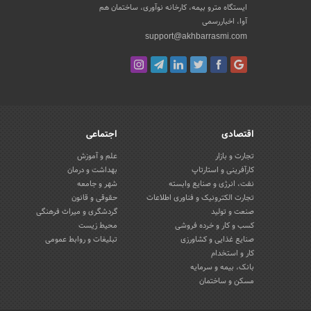
ایستگاه مترو بیمه، کارخانه نوآوری، ساختمان هم
آوا، اخباررسمی
support@akhbarrasmi.com
اقتصادی
اجتماعی
تجارت و بازار
علم و آموزش
کارآفرینی و استارتاپ
بهداشت و درمان
نفت، انرژی و صنایع وابسته
شهر و جامعه
تجارت الکترونیک و فناوری اطلاعات
حقوقی و قانون
صنعت و تولید
گردشگری و میراث فرهنگی
کسب و کار و خرده فروشی
محیط زیست
صنایع غذایی و کشاورزی
تبلیغات و روابط عمومی
کار و استخدام
بانک، بیمه و سرمایه
مسکن و ساختمان