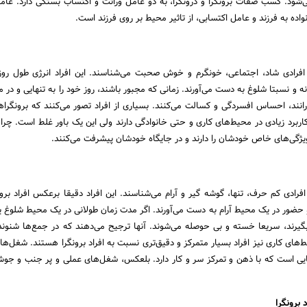
‌شود. کسب صفات برونگرا و درونگرا، به دو عامل وراثت و اکتساب بستگی دارد. عامل
انواده به فرزند و عامل اکتسابی، از تاثیر محیط بر روی فرزند است.
به افرادی شاد، اجتماعی، خونگرم و خوش صحبت می‌شناسند. این افراد انرژی طول روز 
و نسبتا شلوغ به دست می‌آورند. زمانی که مجبور باشند، روز خود را به تنهایی و در م
ند، احساس افسردگی و کسالت می‌کنند. بسیاری از افراد تصور می‌کنند که برونگراها
ربرد زیادی در محیط‌های کاری و حتی خانوادگی دارند ولی این یک باور غلط است. چرا
ا، ویژگی‌های خاص خودشان را دارند و در جایگاه خودشان پیشرفت می‌کنند.
ه افرادی کم حرف، تنها، گوشه گیر و آرام می‌شناسند. این افراد دقیقا برعکس افراد برون
 و حضور در یک محیط آرام به دست می‌آورند. اگر مدت زمان طولانی در یک محیط شلوغ ی
بگیرند، سریعا خسته و بی حوصله می‌شوند. آنها ترجیح می‌دهند که در جمع‌ها شنوند
های کاری نیز افراد بسیار متمرکز و دقیق‌تری نسبت به افراد برونگرا هستند. شغل‌ه
‌هایی است که با ذهن و تمرکز سر و کار دارد. بلعکس، شغل‌های عملی و پر جنب و ج
برونگرا