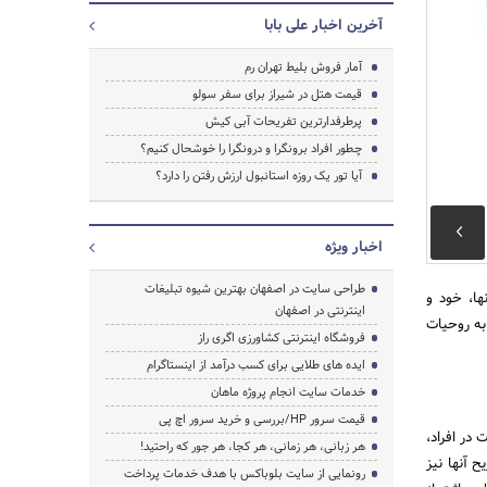
آخرین اخبار علی بابا
آمار فروش بلیط تهران رم
قیمت هتل در شیراز برای سفر سولو
پرطرفدارترین تفریحات آبی کیش
چطور افراد برونگرا و درونگرا را خوشحال کنیم؟
آیا تور یک روزه استانبول ارزش رفتن را دارد؟
اخبار ویژه
طراحی سایت در اصفهان بهترین شیوه تبلیغات
ها، خود و
جستجو
اینترنتی در اصفهان
به روحیات
فروشگاه اینترنتی کشاورزی اگری راز
ایده های طلایی برای کسب درآمد از اینستاگرام
خدمات سایت انجام پروژه ماهان
قیمت سرور HP/بررسی و خرید سرور اچ پی
 در افراد،
هر زبانی، هر زمانی، هر کجا، هر جور که راحتید!
 آنها نیز
رونمایی از سایت بلوباکس با هدف خدمات پرداخت