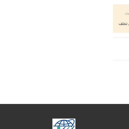
ت.
تخلف