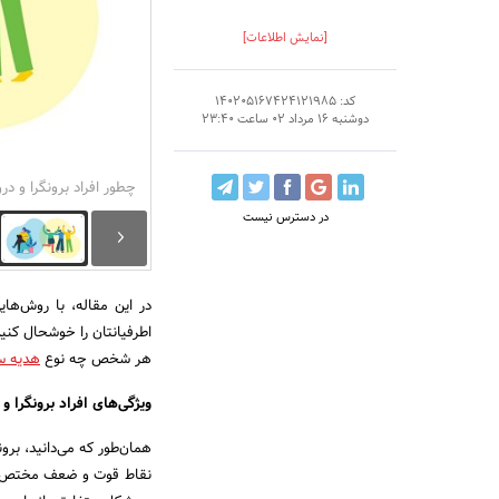
[نمایش اطلاعات]
کد: 140205167424121985
دوشنبه 16 مرداد 02 ساعت 23:40
چطور افراد برونگرا و در
در دسترس نیست
در این مقاله، با روش‌هایی
اطرفیانتان را خوشحال کنی
هر شخص چه نوع
هدیه س
ویژگی‌های افراد برونگرا و 
همان‌طور که می‌دانید، برو
نقاط قوت و ضعف مختص به خ