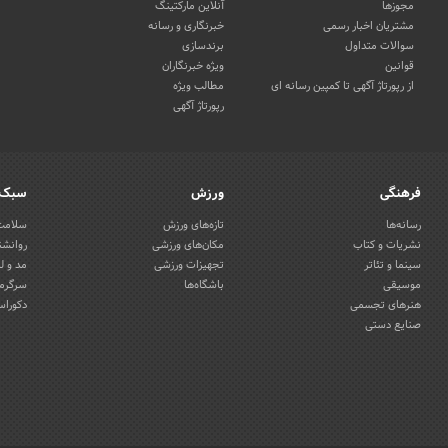
مجوزها
آنلاین مارکتینگ
مشتریان اخبار رسمی
خبرنگاری و رسانه
سوالات متداول
برندسازی
قوانین
ویژه خبرنگاران
از رپورتاژ آگهی تا کمپین رسانه ای
مطالب ویژه
رپورتاژ آگهی
فرهنگی
ورزش
سبک 
رسانه‌ها
تازه‌های ورزش
سلامت 
نشریات و کتاب
مکان‌های ورزشی
روانشن
سینما و تئاتر
تجهیزات ورزشی
مد و ل
موسیقی
باشگاه‌ها
سرگرمی
هنرهای تجسمی
دکوراس
صنایع دستی