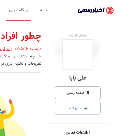
اخبار
خانه
پایگاه خبری
رسمی
-
چطور افراد 
منتشر کننده:
اخبار
دوشنبه 02/5/16
،
(اخبار 
تایید
هر چه بیشتر این ویژگی‌ها
شده
تفریحات و تخلیه انرژی در ا
شرکت‌ها،
علی بابا
سازمان‌ها
و
صفحه رسمی
روابط
دنبال کنید
عمومی‌ها
اطلاعات تماس