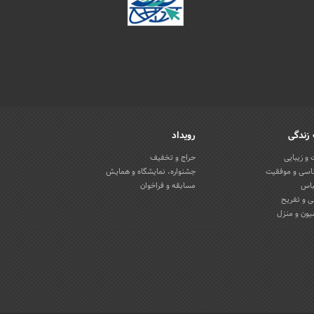
زندگی
رویداد
و زیبایی
حراج و تخفیف
اسی و موفقیت
جشنواره، نمایشگاه و همایش
باس
مسابقه و فراخوان
 و تفریح
یون و منزل