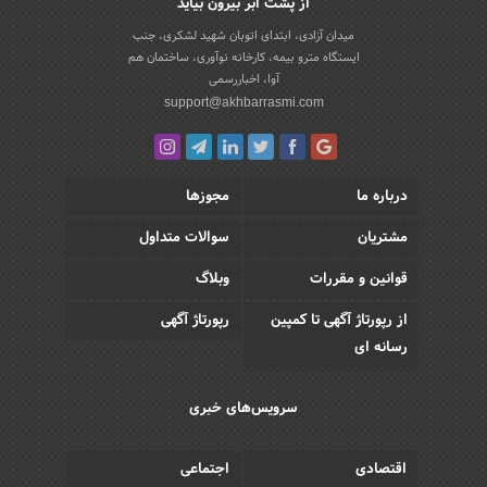
از پشت ابر بیرون بیاید
میدان آزادی، ابتدای اتوبان شهید لشکری، جنب
ایستگاه مترو بیمه، کارخانه نوآوری، ساختمان هم
آوا، اخباررسمی
support@akhbarrasmi.com
درباره ما
مجوزها
مشتریان
سوالات متداول
قوانین و مقررات
وبلاگ
از رپورتاژ آگهی تا کمپین
رپورتاژ آگهی
رسانه ای
سرویس‌های خبری
اقتصادی
اجتماعی