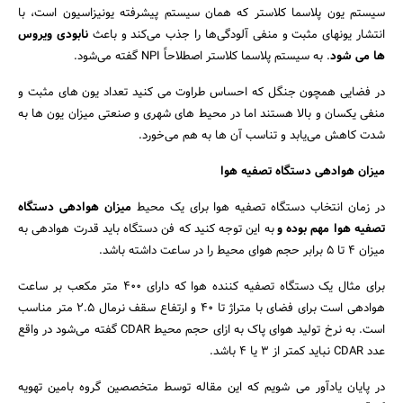
سیستم یون پلاسما کلاستر که همان سیستم پیشرفته یونیزاسیون است، با
انتشار یونهای مثبت و منفی آلودگی‌ها را جذب می‌کند و باعث
نابودی ویروس
ها می شود
. به سیستم پلاسما کلاستر اصطلاحاً NPI گفته می‌شود.
در فضایی همچون جنگل که احساس طراوت می کنید تعداد یون های مثبت و
منفی یکسان و بالا هستند اما در محیط های شهری و صنعتی میزان یون ها به
شدت کاهش می‌یابد و تناسب آن ها به هم می‌خورد.
میزان هوادهی دستگاه تصفیه هوا
در زمان انتخاب دستگاه تصفیه هوا برای یک محیط
میزان هوادهی دستگاه
تصفیه هوا مهم بوده و
به این توجه کنید که فن دستگاه باید قدرت هوادهی به
میزان ۴ تا ۵ برابر حجم هوای محیط را در ساعت داشته باشد.
برای مثال یک دستگاه تصفیه کننده هوا که دارای ۴۰۰ متر مکعب بر ساعت
هوادهی است برای فضای با متراژ تا 40 و ارتفاع سقف نرمال 2.5 متر مناسب
است. به نرخ تولید هوای پاک به ازای حجم محیط CDAR گفته می‌شود در واقع
عدد CDAR نباید کمتر از ۳ یا ۴ باشد.
در پایان یادآور می شویم که این مقاله توسط متخصصین گروه بامین تهویه