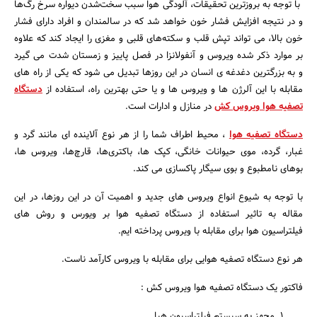
با توجه به بروزترین تحقیقات، آلودگی هوا سبب سخت‌شدن دیواره سرخ رگ‌ها
و در نتیجه افزایش فشار خون خواهد شد که در سالمندان و افراد دارای فشار
خون بالا، می تواند تپش قلب و سکته‌های قلبی و مغزی را ایجاد کند که علاوه
بر موارد ذکر شده ویروس و آنفولانزا در فصل پاییز و زمستان شدت می گیرد
و به بزرگترین دغدغه ی انسان در این روزها تبدیل می شود که یکی از راه های
مقابله با این آلرژن ها و ویروس ها و یا حتی بهترین راه، استفاده از
دستگاه
تصفیه هوا ویروس کش
در منازل و ادارات است.
دستگاه تصفیه هوا
، محیط اطراف شما را از هر نوع آلاینده ای مانند گرد و
غبار، گرده، موی حیوانات خانگی، کپک ها، باکتری‌ها، قارچ‌ها، ویروس ها،
بوهای نامطبوع و بوی سیگار پاکسازی می کند.
با توجه به شیوع انواع ویروس های جدید و اهمیت آن در این روزها، در این
مقاله به تاثیر استفاده از دستگاه تصفیه هوا بر ویورس و روش های
فیلتراسیون هوا برای مقابله با ویروس پرداخته ایم.
هر نوع دستگاه تصفیه هوایی برای مقابله با ویروس کارآمد ناست.
جستجو
فاکتور یک دستگاه تصفیه هوا ویروس کش :
مجهز به سیستم فیلتراسیون هپا