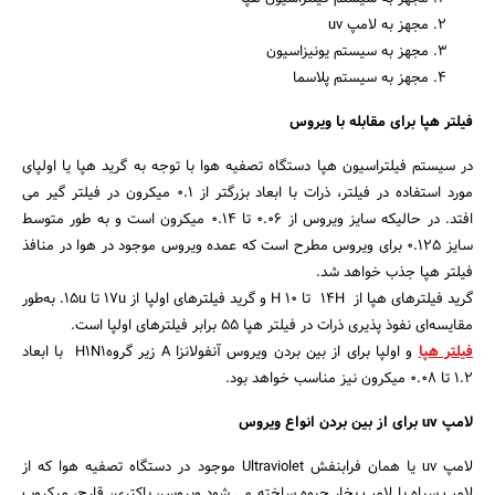
مجهز به لامپ uv
مجهز به سیستم یونیزاسیون
مجهز به سیستم پلاسما
فیلتر هپا برای مقابله با ویروس
در سیستم فیلتراسیون هپا دستگاه تصفیه هوا با توجه به گرید هپا یا اولپای
مورد استفاده در فیلتر، ذرات با ابعاد بزرگتر از 0.1 میکرون در فیلتر گیر می
افتد. در حالیکه سایز ویروس از 0.06 تا 0.14 میکرون است و به طور متوسط
سایز 0.125 برای ویروس مطرح است که عمده ویروس موجود در هوا در منافذ
فیلتر هپا جذب خواهد شد.
گرید فیلترهای هپا از 14H تا 10 H و گرید فیلترهای اولپا از 17u تا 15u. به‌طور
مقایسه‌ای نفوذ پذیری ذرات در فیلتر هپا ۵۵ برابر فیلترهای اولپا است.
فیلتر هپا
و اولپا برای از بین بردن ویروس آنفولانزا A زیر گروه‏H1N1 با ابعاد
1.2 تا 0.08 میکرون نیز مناسب خواهد بود.
لامپ uv برای از بین بردن انواع ویروس
لامپ uv یا همان فرابنفش Ultraviolet موجود در دستگاه تصفیه هوا که از
لامپ سیاه یا لامپ بخار جیوه ساخته می شود ویروس، باکتری، قارچ، میکروب