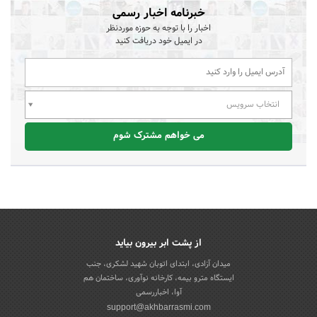
خبرنامه اخبار رسمی
اخبار را با توجه به حوزه موردنظر
در ایمیل خود دریافت کنید
انتخاب سرویس
می خواهم مشترک شوم
از پشت ابر بیرون بیاید
میدان آزادی، ابتدای اتوبان شهید لشکری، جنب
ایستگاه مترو بیمه، کارخانه نوآوری، ساختمان هم
آوا، اخباررسمی
support@akhbarrasmi.com