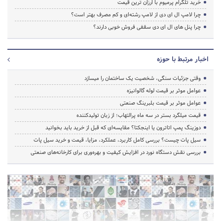
خرید تلگرام پرمیوم با ارزان ترین قیمت
چرا لامپ ال ای دی از لامپ رشته‌ای و کم مصرف بهتر است؟
چرا پنل های ال ای دی سقفی فروش خوبی دارند؟
اخبار مرتبط با حوزه
وقتی جزئیات سنگی، شخصیت یک ساختمان را میسازد
عوامل موثر بر قیمت لوله گالوانیزه
عوامل موثر بر قیمت بلبرینگ صنعتی
قیمت میلگرد بستر در سه ماه پرالتهاب؛ از زبان تولیدکننده
دوزینگ پمپ اتاترون یا اینجکتا؟ مقایسه‌ای که قبل از خرید باید بخوانید
سیل پات چیست؟ بررسی کامل کاربرد، عملکرد، مزایا، قیمت و خرید سیل پات
بررسی نقش دستگاه نورد در افزایش کیفیت و بهره‌وری برای کارخانه‌های صنعتی