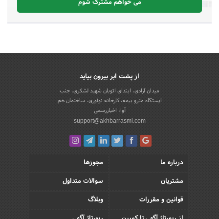
می خواهم مشترک شوم
از پشت ابر بیرون بیاید
میدان آزادی، ابتدای اتوبان شهید لشکری، جنب
ایستگاه مترو بیمه، کارخانه نوآوری، ساختمان هم
آوا، اخباررسمی
support@akhbarrasmi.com
درباره ما
مجوزها
مشتریان
سوالات متداول
قوانین و مقررات
وبلاگ
از رپورتاژ آگهی تا کمپین
رپورتاژ آگهی