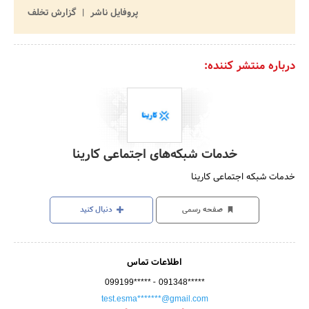
پروفایل ناشر
گزارش تخلف
درباره منتشر کننده:
خدمات شبکه‌های اجتماعی کارینا
خدمات شبکه اجتماعی کارینا
صفحه رسمی
دنبال کنید
اطلاعات تماس
-
099199*****
091348*****
test.esma*******@gmail.com