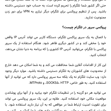
حتی اگر کشور شما تلگرام را تحریم کرده است، به حساب خود دسترسی داشته
باشید. پس از تنظیم پروکسی برای تلگرام، دیگر نیازی به VPN برای دور زدن
ممنوعیت ندارید.
پروکسی سرور در تلگرام چیست؟
با اتصال به یک سرور پراکسی تلگرام، دستگاه کاربر می تواند آدرس IP واقعی
خود را مخفی کند و در کشور دیگری ظاهر شود. هنگام استفاده از یک سرور
پراکسی با تلگرام، می‌توانید آدرس IP کشوری را که برنامه به دنیا نشان می‌دهد،
انتخاب کنید.
این کار از اقدامات آنلاین شما محافظت می کند و به شما امکان می دهد خارج
از محدودیت های کشورتان به تلگرام دسترسی داشته باشید. موارد دیگر وجود
دارد: وب سایت تلگرام نه یک بلکه سه سرور پروکسی دارد که می توانید از آنها
جستجو
استفاده کنید. به طور خاص، SOCKS5، HTTP، و MTProto.
می توانید هر دو گزینه را در تنظیمات تلگرام خود بیابید و از آنها برای پوشاندن
موقعیت مکانی خود استفاده کنید. علاوه بر این، یک سرور پروکسی می تواند
برای تقویت امنیت ارتباط شما در مواقعی که به آن نیاز دارید استفاده شود. با
دانستن اینکه سرور پروکسی به رمزگذاری داده های شما کمک می کند، می