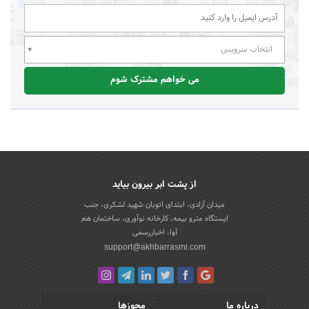
انتخاب سرویس
می خواهم مشترک شوم
از پشت ابر بیرون بیاید
میدان آزادی، ابتدای اتوبان شهید لشکری، جنب
ایستگاه مترو بیمه، کارخانه نوآوری، ساختمان هم
آوا، اخباررسمی
support@akhbarrasmi.com
درباره ما
مجوزها