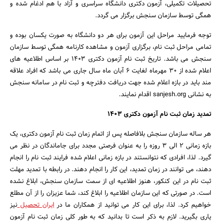
تحصیلات تکمیلی، آزمون دکتری دانشگاه سراسری و آزاد با هم ادغام شده و
همگی توسط سازمان سنجش برگزار می گردد.
توجه فرمایید مراحل این آزمون برای هر دو دانشگاه به صورت یکسان بوده و
تمامی مراحل ثبت نام، برگزاری آزمون و مشاهده کارنامه همگی توسط سازمان
سنجش می باشد. تاریخ ثبت نام آزمون دکتری 1403 بر اساس اطلاعیه های
اعلام شده از 30 مهرماه لغایت 6 آبان ماه سال جاری می باشد که افراد علاقه
مند باید در بازه اعلام شده جهت دریافت دفترچه و ثبت نام در سامانه سنجش
به نشانی sanjesh.org اقدام نمایند.
تمدید زمان ثبت نام آزمون دکتری 1403
جستجو
هر ساله سازمان سنجش بلافاصله پس از اتمام زمان ثبت نام آزمون دکتری، یک
بازه زمانی 2 الی 3 روزه را به عنوان فرصتی مجدد برای جاماندگان در نظر می
گیرد. لذا، افرادی که نتوانستند در بازه زمانی اعلام شده فرایند ثبت نام را انجام
دهند، می توانند در زمان تمدید، این کار را انجام دهند. در رابطه با تمدید مهلت
ثبت نام در این کنکور، هنوز اطلاعیه ای از سمت سازمان سنجش، ابلاغ نشده
است. در صورتی که این سازمان اطلاعیه را ابلاغ کند، شما عزیزان را از آن مطلع
خواهیم کرد. لذا، برای این کار می توانید از همکاران ما در
ایران تحصیل
نیز
یاری بگیرید. لازم به ذکر است تا بدانید که به طور کلی زمان ثبت نام آزمون