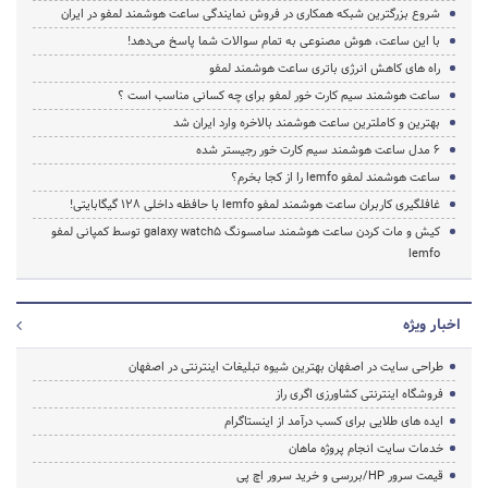
شروع بزرگترین شبکه همکاری در فروش نمایندگی ساعت هوشمند لمفو در ایران
با این ساعت، هوش مصنوعی به تمام سوالات شما پاسخ می‌دهد!
راه های کاهش انرژی باتری ساعت هوشمند لمفو
ساعت هوشمند سیم کارت خور لمفو برای چه کسانی مناسب است ؟
بهترین و کاملترین ساعت هوشمند بالاخره وارد ایران شد
6 مدل ساعت هوشمند سیم کارت خور رجیستر شده
ساعت هوشمند لمفو lemfo را از کجا بخرم؟
غافلگیری کاربران ساعت هوشمند لمفو lemfo با حافظه داخلی 128 گیگابایتی!
کیش و مات کردن ساعت هوشمند سامسونگ galaxy watch5 توسط کمپانی لمفو
lemfo
اخبار ویژه
طراحی سایت در اصفهان بهترین شیوه تبلیغات اینترنتی در اصفهان
فروشگاه اینترنتی کشاورزی اگری راز
ایده های طلایی برای کسب درآمد از اینستاگرام
خدمات سایت انجام پروژه ماهان
قیمت سرور HP/بررسی و خرید سرور اچ پی