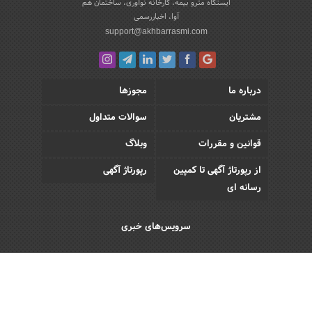
ایستگاه مترو بیمه، کارخانه نوآوری، ساختمان هم
آوا، اخباررسمی
support@akhbarrasmi.com
درباره ما
مجوزها
مشتریان
سوالات متداول
قوانین و مقررات
وبلاگ
از رپورتاژ آگهی تا کمپین
رپورتاژ آگهی
رسانه ای
سرویس‌های خبری
اقتصادی
اجتماعی
فرهنگی
ورزش