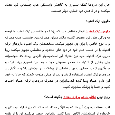
حال این داروها کمک بسیاری به کاهش وابستگی های جسمانی فرد معتاد
میکنند و در کاهش درد خماری موثر هستند.
داروی ترک اعتیاد
داروی ترک اعتیاد
انواع مختلفی دارد که پزشک و متخصص ترک اعتیاد با توجه
به ویژگی های فرد مصرف کننده مانند میزان مصرف،سن،جنسیت،مدت مصرف
و … نوع خاصی را برای وی تجویز میکند. متخصصان ترک اعتیاد داروهای ترک
اعتیاد را بر حسب علم خود در دوز های محدود و مطمئنی تجویز میکنند زیرا
داروی ترک اعتیاد خود نیز اعتیاد آور است.بسیار افرادی بودند که خودسرانه
برای رهایی از اعتیاد به مخدر مصرفی خود ، به امید تسریع روند ترک و
جلوگیری از درد خماری بدون راهنمایی از پزشک ، در دوزهای بالا و سنگینی از
داروهای ترک اعتیاد استفاده کردند و بعد از مدتی متوجه شدند که حالا به خود
این دارو اعتیاد پیدا کرده اند.بنابراین در مصرف داروهای ترک اعتیاد احتیاط
کنید و حتما با پزشک مشورت کنید.
رایج ترین
علائم ظاهری فرد معتاد
چگونه است؟
افراد معتاد، به ویژه آن ها که به تازگی معتاد شده اند، تمایل ندارند دوستان و
خانواده از اعتیادشان آگاهی پیدا کنند. بنابراین، سعی می‌کنند آن را از بقیه