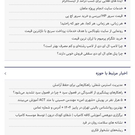
ایده های طلایی برای کسب درآمد از اینستاگرام
خدمات سایت انجام پروژه ماهان
قیمت سرور HP/بررسی و خرید سرور اچ پی
هر زبانی، هر زمانی، هر کجا، هر جور که راحتید!
رونمایی از سایت بلوباکس با هدف خدمات پرداخت سریع با نازلترین قیمت
خرید تلگرام پرمیوم با ارزان ترین قیمت
چرا لامپ ال ای دی از لامپ رشته‌ای و کم مصرف بهتر است؟
چرا پنل های ال ای دی سقفی فروش خوبی دارند؟
اخبار مرتبط با حوزه
مدیریت استرس شغلی: راهکارهایی برای حفظ آرامش
راهکارهای پیشگیری از افسردگی در فصول سرد + چرا در فصول سرد تشدید می‌شود؟
۵ هزار نفر در پویش «شهری امن» مهندس حسینی با متد ACT آموزش می‌بینند
بهترین روانشناس بالینی تهران در پاییز 1404 + آدرس و شماره تماس
برگزاری دورهمی آموزشی کافه کامیاب | شفای کودک درون | توسط موسسه کامیاب
نشانه های سلامت روان در فرد
ریشه‌های نشخوار فکری