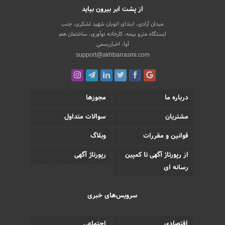
از پشت ابر بیرون بیاید
میدان آزادی، ابتدای اتوبان شهید لشکری، جنب
ایستگاه مترو بیمه، کارخانه نوآوری، ساختمان هم
آوا، اخباررسمی
support@akhbarrasmi.com
درباره ما
مجوزها
مشتریان
سوالات متداول
قوانین و مقررات
وبلاگ
از رپورتاژ آگهی تا کمپین
رپورتاژ آگهی
رسانه ای
سرویس‌های خبری
اقتصادی
اجتماعی