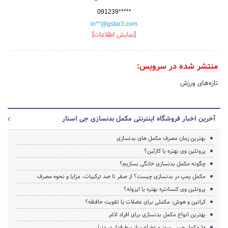
091239*****
in**@gstar3.com
[نمایش اطلاعات]
منتشر شده در سرویس:
تازه‌های ورزش
آخرین اخبار فروشگاه اینترنتی مکمل بدنسازی جی استار
بهترین زمان مصرف مکمل های بدنسازی
پروتئین وی بهتره یا کازئین؟
چگونه مکمل بدنسازی خانگی بسازیم؟
مکمل پمپ در بدنسازی چیست؟ از صفر تا صد ترکیبات، مزایا و نحوه مصرف
پروتئین وی کنسانتره بهتره یا ایزوله؟
کراتین و هوش: مکملی برای عضلات یا تقویت حافظه؟
بهترین انواع مکمل بدنسازی برای افراد لاغر
10 مکمل چربی سوز و عضله ساز پرطرفدار در دنیا