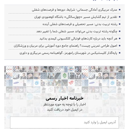
مدرک مربیگری آمادگی جسمانی؛ شرایط، دوره‌ها و فرصت‌های شغلی
تقدیر از تیم گشایش مسیر «چهل‌سالگی» باشگاه کوهنوردی تهران
رشته تربیت بدنی: مسیر تحصیلی و فرصت‌های شغلی آینده
چگونه رشته تربیت بدنی می‌تواند مسیر شغلی شما را تغییر دهد
هر آنچه باید درباره کارت‌های فوتبالی کلکسیونی کیمدی بدانید
اصول طراحی تمرینی چیست؟ راهنمای جامع دوره آموزشی برای مربیان و ورزشکاران
پایه‌گذار کلیستنیکس در شهرستان رامهرمز، گواهینامه رسمی مربیگری و داوری
خبرنامه اخبار رسمی
اخبار را با توجه به حوزه موردنظر
در ایمیل خود دریافت کنید