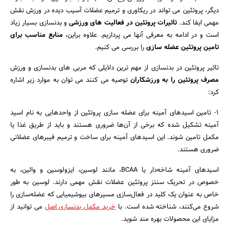
دیگر، پروتئین می تواند در ریکاوری و ترمیم عضلات آسیب دیده در ورزش نقش
مهمی ایفا کند.
تاثیرات پروتئین در فعالیت های ورزشی
و بدنسازی بسیار زیاد
است و در ادامه به معرفی آنها می پردازیم. علاوه براین،
منابع مناسب برای
تامین پروتئین عضله سازی
را بررسی می کنیم.
تاثیر پروتئین در بدنسازی از مهم ترین دلایلی که مربی های بدنسازی و ورزش
مصرف پروتئین را به ورزشکاران
توصیه می کنند می توان به موارد زیر اشاره
کرد:
1- تامین اسیدهای آمینه برای عضله ‌سازی پروتئین از واحدهایی به نام اسید
آمینه تشکیل شده که برخی از آن‌ها ضروری هستند و باید از طریق غذا یا
مکمل‌ تامین شوند. این اسیدهای آمینه برای ساخت و ترمیم فیبرهای عضلانی
ضروری هستند.
اسیدهای آمینه شاخه‌دار یا BCAA، مانند لوسین، ایزولوسین و والین، به
خصوص در تحریک سنتز پروتئین عضلات نقش مهمی دارند. لوسین به طور
خاص به عنوان یک کلید در فعال‌سازی مسیرهای بیوشیمیایی که عضله‌سازی را
شروع می‌کنند، شناخته شده است. با
خرید مکمل بدنسازی اصل
می توانید از
مزایای این محصولات بهره مند شوید.